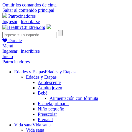
Omitir los comandos de cinta
Saltar al contenido principal
Patrocinadores
Ingresar
|
Inscribirse
Donate
Menú
Ingresar
|
Inscribirse
Inicio
Patrocinadores
Edades y Etapas
Edades y Etapas
Edades y Etapas
Adolescente
Adulto joven
Bebé
Alimentación con fórmula
Escuela primaria
Niño pequeño
Preescolar
Prenatal
Vida sana
Vida sana
Vida sana