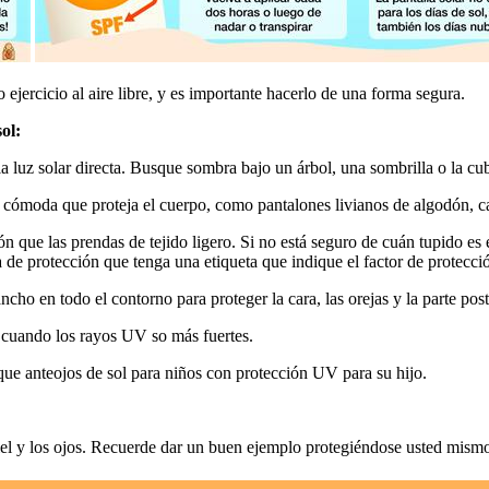
 ejercicio al aire libre, y es importante hacerlo de una forma segura.
​l:
luz solar directa. Busque sombra bajo un árbol, una sombrilla o la cub
a y cómoda que proteja el cuerpo, como pantalones livianos de algodón,
n que las prendas de tejido ligero. Si no está seguro de cuán tupido es e
e protección que tenga una etiqueta que indique el factor de protección
o en todo el contorno para proteger la cara, las orejas y la parte poste
m. cuando los rayos UV so más fuertes.
e anteojos de sol para niños con protección UV para su hijo.
el y los ojos. Recuerde dar un buen ejemplo protegiéndose usted mismo