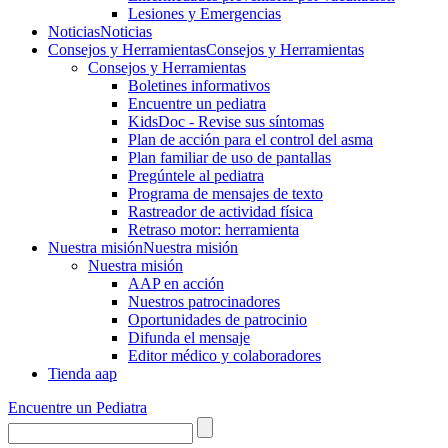
Lesiones y Emergencias
Noticias
Noticias
Consejos y Herramientas
Consejos y Herramientas
Consejos y Herramientas
Boletines informativos
Encuentre un pediatra
KidsDoc - Revise sus síntomas
Plan de acción para el control del asma
Plan familiar de uso de pantallas
Pregúntele al pediatra
Programa de mensajes de texto
Rastre​​ador de activida​d física
Retraso motor: herramienta
Nuestra misión
Nuestra misión
Nuestra misión
AAP en acción
Nuestros patrocinadores
Oportunidades de patrocinio
Difunda el mensaje
Editor médico y colaboradores
Tienda aap
Encuentre un Pediatra