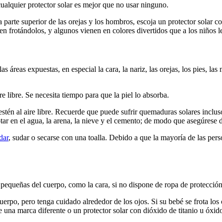
ualquier protector solar es mejor que no usar ninguno.
 la parte superior de las orejas y los hombros, escoja un protector solar
en frotándolos, y algunos vienen en colores divertidos que a los niños l
s áreas expuestas, en especial la cara, la nariz, las orejas, los pies, las
re libre. Se necesita tiempo para que la piel lo absorba.
 estén al aire libre. Recuerde que puede sufrir quemaduras solares inclu
r en el agua, la arena, la nieve y el cemento; de modo que asegúrese d
dar
, sudar o secarse con una toalla. Debido a que la mayoría de las per
s pequeñas del cuerpo, como la cara, si no dispone de ropa de protecció
rpo, pero tenga cuidado alrededor de los ojos. Si su bebé se frota los oj
be una marca diferente o un protector solar con dióxido de titanio u óxid