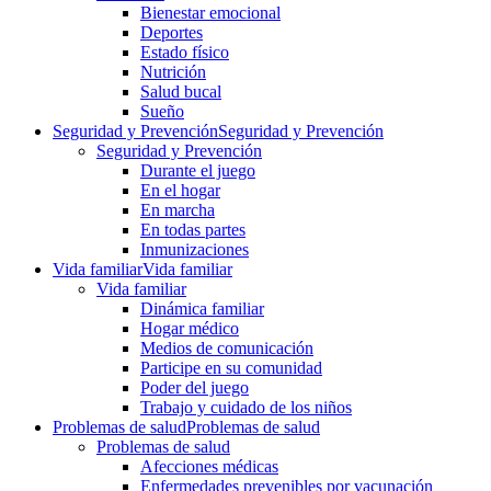
Bienestar emocional
Deportes
Estado físico
Nutrición
Salud bucal
Sueño
Seguridad y Prevención
Seguridad y Prevención
Seguridad y Prevención
Durante el juego
En el hogar
En marcha
En todas partes
Inmunizaciones
Vida familiar
Vida familiar
Vida familiar
Dinámica familiar
Hogar médico
Medios de comunicación
Participe en su comunidad
Poder del juego
Trabajo y cuidado de los niños
Problemas de salud
Problemas de salud
Problemas de salud
Afecciones médicas
Enfermedades prevenibles por vacunación