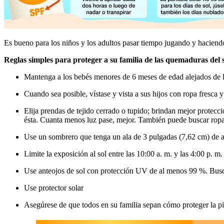
​​Es bueno para los niños y los adultos pasar tiempo jugando y haciendo
Reglas simples para proteger a su familia de las quemaduras del so
Mantenga a los bebés menores de 6 meses de edad alejados de la 
Cuando sea posible, vístase y vista a sus hijos con ropa fresc
Elija prendas de tejido cerrado o tupido; brindan mejor protecció
ésta. Cuanta menos luz pase, mejor. También puede buscar ropa d
Use un sombrero que tenga un ala de 3 pulgadas (7,62 cm) de anch
Limite la exposición al sol entre las 10:00 a. m. y las 4:00 p. 
Use anteojos de sol con protección UV de al menos 99 %. Busqu
Use protector solar
Asegúrese de que todos en su familia sepan cómo proteger la pi