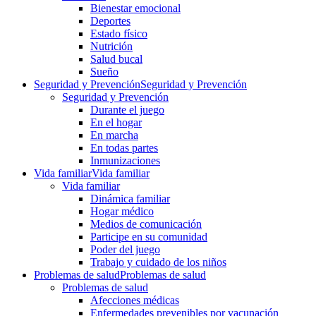
Bienestar emocional
Deportes
Estado físico
Nutrición
Salud bucal
Sueño
Seguridad y Prevención
Seguridad y Prevención
Seguridad y Prevención
Durante el juego
En el hogar
En marcha
En todas partes
Inmunizaciones
Vida familiar
Vida familiar
Vida familiar
Dinámica familiar
Hogar médico
Medios de comunicación
Participe en su comunidad
Poder del juego
Trabajo y cuidado de los niños
Problemas de salud
Problemas de salud
Problemas de salud
Afecciones médicas
Enfermedades prevenibles por vacunación