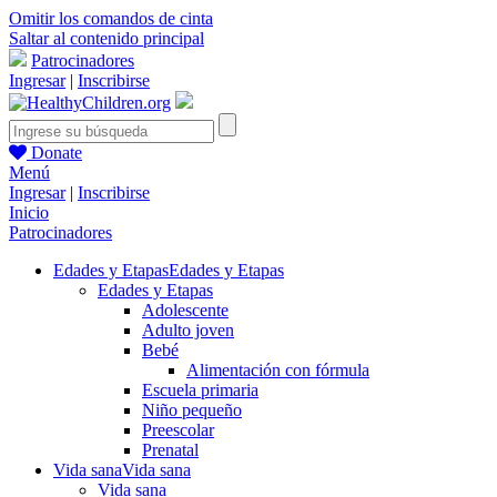
Omitir los comandos de cinta
Saltar al contenido principal
Patrocinadores
Ingresar
|
Inscribirse
Donate
Menú
Ingresar
|
Inscribirse
Inicio
Patrocinadores
Edades y Etapas
Edades y Etapas
Edades y Etapas
Adolescente
Adulto joven
Bebé
Alimentación con fórmula
Escuela primaria
Niño pequeño
Preescolar
Prenatal
Vida sana
Vida sana
Vida sana