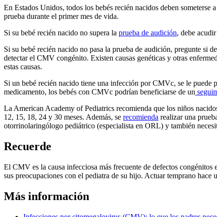
En Estados Unidos, todos los bebés recién nacidos deben someterse 
prueba durante el primer mes de vida.
Si su bebé recién nacido no supera la
prueba de audición
, debe acudi
Si su bebé recién nacido no pasa la prueba de audición, pregunte si 
detectar el CMV congénito. Existen causas genéticas y otras enferme
estas causas.
Si un bebé recién nacido tiene una infección por CMVc, se le puede p
medicamento, los bebés con CMVc podrían beneficiarse de un
seguim
La American Academy of Pediatrics recomienda que los niños nacidos 
12, 15, 18, 24 y 30 meses. Además, se
recomienda
realizar una prueba
otorrinolaringólogo pediátrico (especialista en ORL) y también necesit
Recuerde
El CMV es la causa infecciosa más frecuente de defectos congénitos 
sus preocupaciones con el pediatra de su hijo. Actuar temprano hace u
Más información
Infecciones por citomegalovirus (CMV): lo que los padres nece