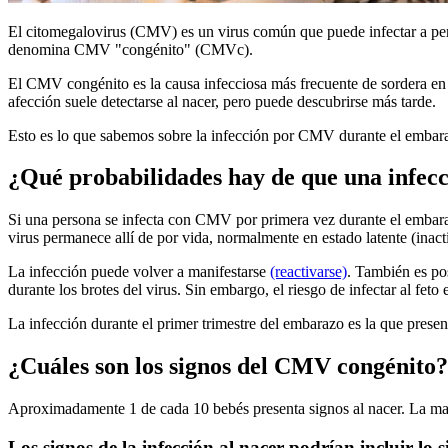
El citomegalovirus (CMV) es un virus común que puede infectar a perso
denomina CMV "congénito" (CMVc).
El CMV congénito es la causa infecciosa más frecuente de sordera en 
afección suele detectarse al nacer, pero puede descubrirse más tarde.
Esto es lo que sabemos sobre la infección por CMV durante el embar
¿Qué probabilidades hay de que una infec
Si una persona se infecta con CMV por primera vez durante el embara
virus permanece allí de por vida, normalmente en estado latente (inact
La infección puede volver a manifestarse
(reactivarse)
. También es pos
durante los brotes del virus. Sin embargo, el riesgo de infectar al feto
La infección durante el primer trimestre del embarazo es la que prese
¿Cuáles son los signos del CMV congénito?
Aproximadamente 1 de cada 10 bebés presenta signos al nacer. La m
Los signos de la infección al nacer podrían incluir lo s