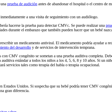
a una
prueba de audición
antes de abandonar el hospital o el centro de ma
r inmediatamente a una visita de seguimiento con un audiólogo.
debería hacerse la prueba para detectar CMVc. Se puede realizar una
pru
dades durante el embarazo que también pueden hacer que un bebé nazca 
rescribir un medicamento antiviral. El medicamento podría ayudar a red
iento del desarrollo
y de servicios de intervención temprana.
con CMV congénito se sometan a una prueba auditiva completa. Deben co
 auditiva estándar a todos los niños a los 4, 5, 6, 8 y 10 años. Si un ni
ará servicios tales como terapia del habla o terapia ocupacional.
en Estados Unidos. Si sospecha que su bebé podría tener CMV congénito
na gran diferencia.
sitan saber