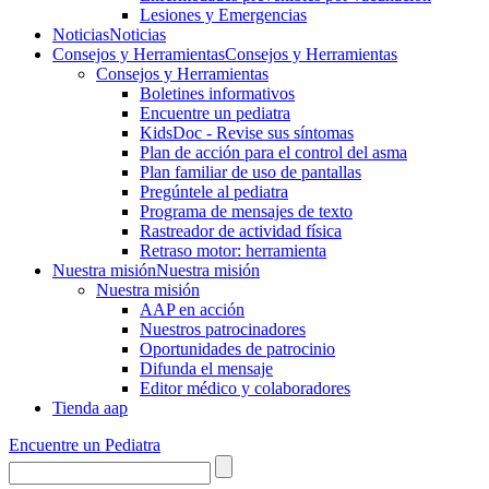
Lesiones y Emergencias
Noticias
Noticias
Consejos y Herramientas
Consejos y Herramientas
Consejos y Herramientas
Boletines informativos
Encuentre un pediatra
KidsDoc - Revise sus síntomas
Plan de acción para el control del asma
Plan familiar de uso de pantallas
Pregúntele al pediatra
Programa de mensajes de texto
Rastre​​ador de activida​d física
Retraso motor: herramienta
Nuestra misión
Nuestra misión
Nuestra misión
AAP en acción
Nuestros patrocinadores
Oportunidades de patrocinio
Difunda el mensaje
Editor médico y colaboradores
Tienda aap
Encuentre un Pediatra