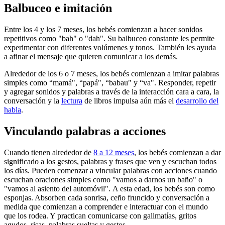
Balbuceo e im​itación
Entre los 4 y los 7 meses, los bebés comienzan a hacer sonidos
repetitivos como "bah" o "dah". Su balbuceo constante les permite
experimentar con diferentes volúmenes y tonos. También les ayuda
a afinar el mensaje que quieren comunicar a los demás.
Alrededor de los 6 o 7 meses, los bebés comienzan a imitar palabras
simples como “mamá", “papá", “babau" y “va". Responder, repetir
y agregar sonidos y palabras a través de la interacción cara a cara, la
conversación y la
lectura
de libros impulsa aún más el
desarrollo del
habla
.
Vinculando palabras a acci​ones
Cuando tienen alrededor de
8 a 12 meses
, los bebés comienzan a dar
significado a los gestos, palabras y frases que ven y escuchan todos
los días. Pueden comenzar a vincular palabras con acciones cuando
escuchan oraciones simples como "vamos a darnos un baño" o
"vamos al asiento del automóvil". A esta edad, los bebés son como
esponjas. Absorben cada sonrisa, ceño fruncido y conversación a
medida que comienzan a comprender e interactuar con el mundo
que los rodea. Y practican comunicarse con galimatías, gritos
agudos, risas, palabras sueltas y gestos.