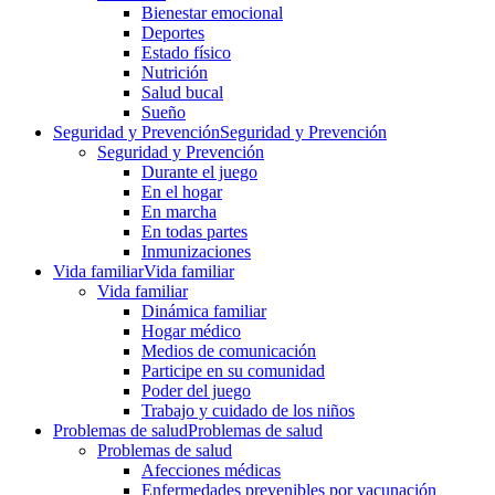
Bienestar emocional
Deportes
Estado físico
Nutrición
Salud bucal
Sueño
Seguridad y Prevención
Seguridad y Prevención
Seguridad y Prevención
Durante el juego
En el hogar
En marcha
En todas partes
Inmunizaciones
Vida familiar
Vida familiar
Vida familiar
Dinámica familiar
Hogar médico
Medios de comunicación
Participe en su comunidad
Poder del juego
Trabajo y cuidado de los niños
Problemas de salud
Problemas de salud
Problemas de salud
Afecciones médicas
Enfermedades prevenibles por vacunación