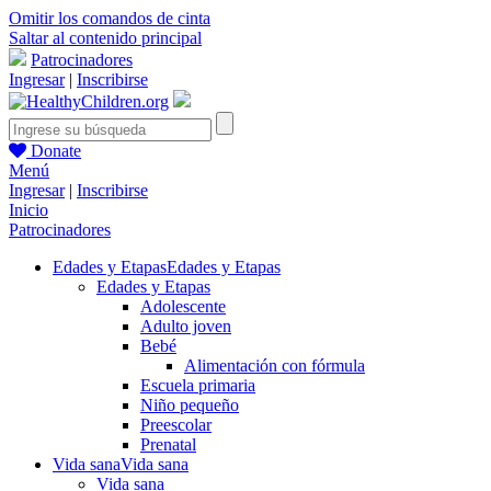
Omitir los comandos de cinta
Saltar al contenido principal
Patrocinadores
Ingresar
|
Inscribirse
Donate
Menú
Ingresar
|
Inscribirse
Inicio
Patrocinadores
Edades y Etapas
Edades y Etapas
Edades y Etapas
Adolescente
Adulto joven
Bebé
Alimentación con fórmula
Escuela primaria
Niño pequeño
Preescolar
Prenatal
Vida sana
Vida sana
Vida sana