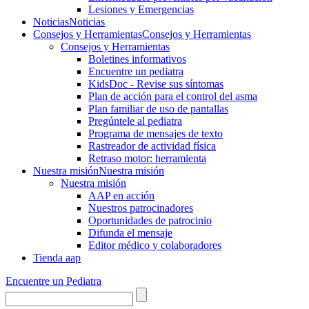
Lesiones y Emergencias
Noticias
Noticias
Consejos y Herramientas
Consejos y Herramientas
Consejos y Herramientas
Boletines informativos
Encuentre un pediatra
KidsDoc - Revise sus síntomas
Plan de acción para el control del asma
Plan familiar de uso de pantallas
Pregúntele al pediatra
Programa de mensajes de texto
Rastre​​ador de activida​d física
Retraso motor: herramienta
Nuestra misión
Nuestra misión
Nuestra misión
AAP en acción
Nuestros patrocinadores
Oportunidades de patrocinio
Difunda el mensaje
Editor médico y colaboradores
Tienda aap
Encuentre un Pediatra