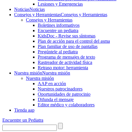
Lesiones y Emergencias
Noticias
Noticias
Consejos y Herramientas
Consejos y Herramientas
Consejos y Herramientas
Boletines informativos
Encuentre un pediatra
KidsDoc - Revise sus síntomas
Plan de acción para el control del asma
Plan familiar de uso de pantallas
Pregúntele al pediatra
Programa de mensajes de texto
Rastre​​ador de activida​d física
Retraso motor: herramienta
Nuestra misión
Nuestra misión
Nuestra misión
AAP en acción
Nuestros patrocinadores
Oportunidades de patrocinio
Difunda el mensaje
Editor médico y colaboradores
Tienda aap
Encuentre un Pediatra