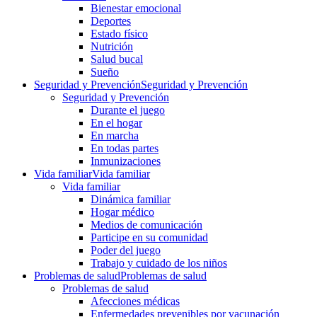
Bienestar emocional
Deportes
Estado físico
Nutrición
Salud bucal
Sueño
Seguridad y Prevención
Seguridad y Prevención
Seguridad y Prevención
Durante el juego
En el hogar
En marcha
En todas partes
Inmunizaciones
Vida familiar
Vida familiar
Vida familiar
Dinámica familiar
Hogar médico
Medios de comunicación
Participe en su comunidad
Poder del juego
Trabajo y cuidado de los niños
Problemas de salud
Problemas de salud
Problemas de salud
Afecciones médicas
Enfermedades prevenibles por vacunación