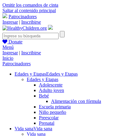
Omitir los comandos de cinta
Saltar al contenido principal
Patrocinadores
Ingresar
|
Inscribirse
Donate
Menú
Ingresar
|
Inscribirse
Inicio
Patrocinadores
Edades y Etapas
Edades y Etapas
Edades y Etapas
Adolescente
Adulto joven
Bebé
Alimentación con fórmula
Escuela primaria
Niño pequeño
Preescolar
Prenatal
Vida sana
Vida sana
Vida sana