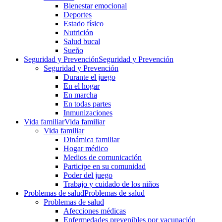
Bienestar emocional
Deportes
Estado físico
Nutrición
Salud bucal
Sueño
Seguridad y Prevención
Seguridad y Prevención
Seguridad y Prevención
Durante el juego
En el hogar
En marcha
En todas partes
Inmunizaciones
Vida familiar
Vida familiar
Vida familiar
Dinámica familiar
Hogar médico
Medios de comunicación
Participe en su comunidad
Poder del juego
Trabajo y cuidado de los niños
Problemas de salud
Problemas de salud
Problemas de salud
Afecciones médicas
Enfermedades prevenibles por vacunación