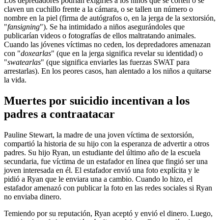
Los depredadores podrían exigirles a los niños que se corten o se
claven un cuchillo frente a la cámara, o se tallen un número o
nombre en la piel (firma de autógrafos o, en la jerga de la sextorsión,
"
fansigning
"). Se ha intimidado a niños asegurándoles que
publicarían videos o fotografías de ellos maltratando animales.
Cuando las jóvenes víctimas no ceden, los depredadores amenazan
con "
doxearlas
" (que en la jerga significa revelar su identidad) o
"
swatearlas
" (que significa enviarles las fuerzas SWAT para
arrestarlas). En los peores casos, han alentado a los niños a quitarse
la vida.
Muertes por suicidio incentivan a los
padres a contraatacar
Pauline Stewart, la madre de una joven víctima de sextorsión,
compartió la historia de su hijo con la esperanza de advertir a otros
padres. Su hijo Ryan, un estudiante del último año de la escuela
secundaria, fue víctima de un estafador en línea que fingió ser una
joven interesada en él. El estafador envió una foto explícita y le
pidió a Ryan que le enviara una a cambio. Cuando lo hizo, el
estafador amenazó con publicar la foto en las redes sociales si Ryan
no enviaba dinero.
Temiendo por su reputación, Ryan aceptó y envió el dinero. Luego,