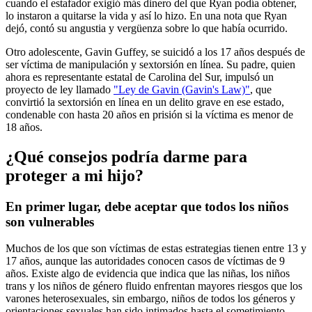
cuando el estafador exigió más dinero del que Ryan podía obtener,
lo instaron a quitarse la vida y así lo hizo. En una nota que Ryan
dejó, contó su angustia y vergüenza sobre lo que había ocurrido.
Otro adolescente, Gavin Guffey, se suicidó a los 17 años después de
ser víctima de manipulación y sextorsión en línea. Su padre, quien
ahora es representante estatal de Carolina del Sur, impulsó un
proyecto de ley llamado
"Ley de Gavin (Gavin's Law)"
, que
convirtió la sextorsión en línea en un delito grave en ese estado,
condenable con hasta 20 años en prisión si la víctima es menor de
18 años.
¿Qué consejos podría darme para
proteger a mi hijo?
En primer lugar, debe aceptar que todos los niños
son vulnerables
Muchos de los que son víctimas de estas estrategias tienen entre 13 y
17 años, aunque las autoridades conocen casos de víctimas de 9
años. Existe algo de evidencia que indica que las niñas, los niños
trans y los niños de género fluido enfrentan mayores riesgos que los
varones heterosexuales, sin embargo, niños de todos los géneros y
orientaciones sexuales han sido intimados hasta el sometimiento.