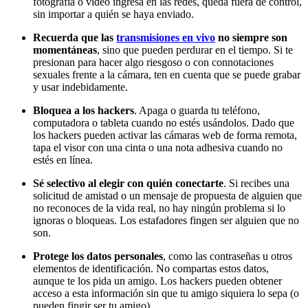
fotografía o video ingresa en las redes, queda fuera de control,
sin importar a quién se haya enviado.
Recuerda que las
transmisiones en vivo
no siempre son
momentáneas
, sino que pueden perdurar en el tiempo. Si te
presionan para hacer algo riesgoso o con connotaciones
sexuales frente a la cámara, ten en cuenta que se puede grabar
y usar indebidamente.
Bloquea a los hackers
. Apaga o guarda tu teléfono,
computadora o tableta cuando no estés usándolos. Dado que
los hackers pueden activar las cámaras web de forma remota,
tapa el visor con una cinta o una nota adhesiva cuando no
estés en línea.
Sé selectivo al elegir con quién conectarte
. Si recibes una
solicitud de amistad o un mensaje de propuesta de alguien que
no reconoces de la vida real, no hay ningún problema si lo
ignoras o bloqueas. Los estafadores fingen ser alguien que no
son.
Protege los datos personales
, como las contraseñas u otros
elementos de identificación. No compartas estos datos,
aunque te los pida un amigo. Los hackers pueden obtener
acceso a esta información sin que tu amigo siquiera lo sepa (o
pueden fingir ser tu amigo).