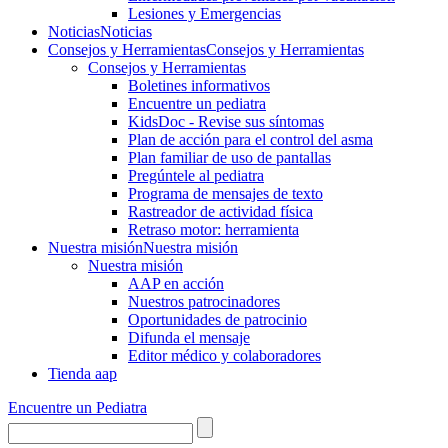
Lesiones y Emergencias
Noticias
Noticias
Consejos y Herramientas
Consejos y Herramientas
Consejos y Herramientas
Boletines informativos
Encuentre un pediatra
KidsDoc - Revise sus síntomas
Plan de acción para el control del asma
Plan familiar de uso de pantallas
Pregúntele al pediatra
Programa de mensajes de texto
Rastre​​ador de activida​d física
Retraso motor: herramienta
Nuestra misión
Nuestra misión
Nuestra misión
AAP en acción
Nuestros patrocinadores
Oportunidades de patrocinio
Difunda el mensaje
Editor médico y colaboradores
Tienda aap
Encuentre un Pediatra