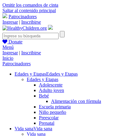
Omitir los comandos de cinta
Saltar al contenido principal
Patrocinadores
Ingresar
|
Inscribirse
Donate
Menú
Ingresar
|
Inscribirse
Inicio
Patrocinadores
Edades y Etapas
Edades y Etapas
Edades y Etapas
Adolescente
Adulto joven
Bebé
Alimentación con fórmula
Escuela primaria
Niño pequeño
Preescolar
Prenatal
Vida sana
Vida sana
Vida sana