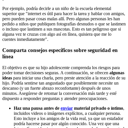
Por ejemplo, podría decirle a un niño de la escuela elemental
superior que "internet es útil para hacer la tarea y hablar con amigos,
pero pueden pasar cosas malas allí. Pero algunas personas les han
pedido a niños que publiquen fotografías desnudos o que se lastimen
o incluso que lastimen a sus mascotas. Esto es tan peligroso que si
alguna vez te cruzas con algo así en línea, quisiera que me lo
cuentes inmediatamente".
Comparta consejos específicos sobre seguridad en
línea
El objetivo es que su hijo adolescente comprenda los riesgos para
poder tomar decisiones seguras. A continuación, se ofrecen
algunas
ideas
para iniciar una charla, pero preste atención a la reacción de su
hijo. Podría sentirse tan angustiado que posiblemente necesite un
descanso (y un fuerte abrazo reconfortante) después de unos
minutos. Asegúrese de retomar la conversación más tarde y esté
dispuesto a responder preguntas y atender preocupaciones.
Haz una pausa antes de
enviar
material privado o íntimo
,
incluidos videos o imágenes explícitos, a cualquier persona.
Esto incluye a los amigos de la vida real, ya que un estafador
podría hacerse pasar por algún conocido. Una vez que una