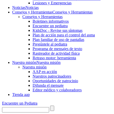
Lesiones y Emergencias
Noticias
Noticias
Consejos y Herramientas
Consejos y Herramientas
Consejos y Herramientas
Boletines informativos
Encuentre un pediatra
KidsDoc - Revise sus síntomas
Plan de acción para el control del asma
Plan familiar de uso de pantallas
Pregúntele al pediatra
Programa de mensajes de texto
Rastre​​ador de activida​d física
Retraso motor: herramienta
Nuestra misión
Nuestra misión
Nuestra misión
AAP en acción
Nuestros patrocinadores
Oportunidades de patrocinio
Difunda el mensaje
Editor médico y colaboradores
Tienda aap
Encuentre un Pediatra