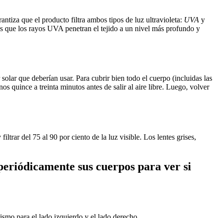
tiza que el producto filtra ambos tipos de luz ultravioleta:
UVA
y
s que los rayos UVA penetran el tejido a un nivel más profundo y
solar que deberían usar. Para cubrir bien todo el cuerpo (incluidas las
s quince a treinta minutos antes de salir al aire libre. Luego, volver
rar del 75 al 90 por ciento de la luz visible. Los lentes grises,
eriódicamente sus cuerpos para ver si
ismo para el lado izquierdo y el lado derecho.