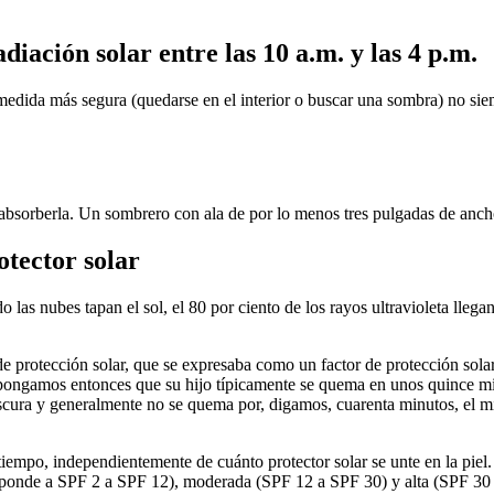
adiación solar entre las 10
a
.
m
. y las 4
p
.
m
.
 medida más segura (quedarse en el interior o buscar una sombra) no sie
 de absorberla. Un sombrero con ala de por lo menos tres pulgadas de anc
otector solar
las nubes tapan el sol, el 80 por ciento de los rayos ultravioleta llega
de protección solar, que se expresaba como un factor de protección sol
upongamos entonces que su hijo típicamente se quema en unos quince m
scura y generalmente no se quema por, digamos, cuarenta minutos, el mism
 tiempo, independientemente de cuánto protector solar se unte en la p
responde a SPF 2 a SPF 12), moderada (SPF 12 a SPF 30) y alta (SPF 30 