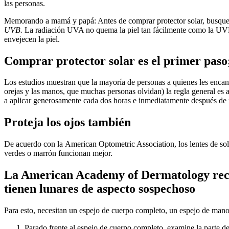
las personas.
Memorando a mamá y papá: Antes de comprar protector solar, busque las
UVB.
La radiación UVA no quema la piel tan fácilmente como la UVB, 
envejecen la piel.
Comprar protector solar es el primer paso;
Los estudios muestran que la mayoría de personas a quienes les encanta
orejas y las manos, que muchas personas olvidan) la regla general es a
a aplicar generosamente cada dos horas e inmediatamente después de n
Proteja los ojos también
De acuerdo con la American Optometric Association, los lentes de sol d
verdes o marrón funcionan mejor.
La A
merican Academy of Dermatology recom
tienen lunares de aspecto sospechoso
Para esto, necesitan un espejo de cuerpo completo, un espejo de mano
Parado frente al espejo de cuerpo completo, examine la parte de