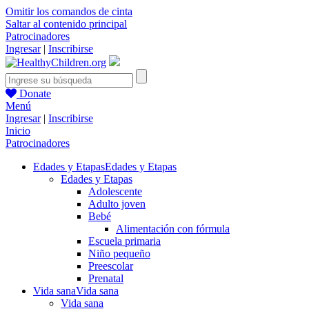
Omitir los comandos de cinta
Saltar al contenido principal
Patrocinadores
Ingresar
|
Inscribirse
Donate
Menú
Ingresar
|
Inscribirse
Inicio
Patrocinadores
Edades y Etapas
Edades y Etapas
Edades y Etapas
Adolescente
Adulto joven
Bebé
Alimentación con fórmula
Escuela primaria
Niño pequeño
Preescolar
Prenatal
Vida sana
Vida sana
Vida sana