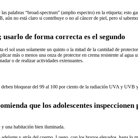
 palabras “broad-spectrum” (amplio espectro) en la etiqueta; esto garan
aún no está claro si contribuye o no al cáncer de piel, pero sí sabemo
 usarlo de forma correcta es el segundo
 el sol usan solamente un quinto o la mitad de la cantidad de protector 
plicar más o menos una onza de protector en crema resistente al agua uno
adar o de realizar actividades extenuantes.
eben bloquear del 99 al 100 por ciento de la radiación UVA y UVB y filt
ienda que los adolescentes inspeccionen p
 y una habitación bien iluminada.
 adelante y atrás del cuerpo. Luego, con los brazos elevados, haga lo m