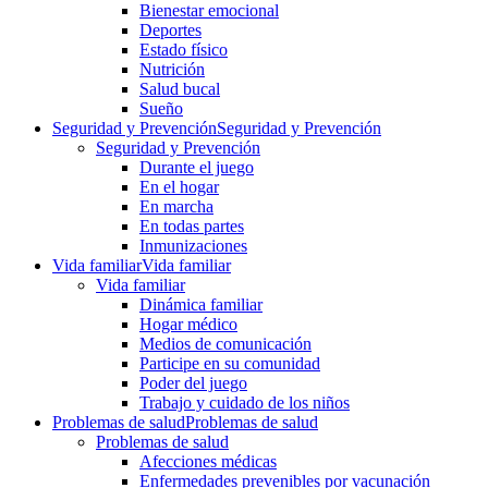
Bienestar emocional
Deportes
Estado físico
Nutrición
Salud bucal
Sueño
Seguridad y Prevención
Seguridad y Prevención
Seguridad y Prevención
Durante el juego
En el hogar
En marcha
En todas partes
Inmunizaciones
Vida familiar
Vida familiar
Vida familiar
Dinámica familiar
Hogar médico
Medios de comunicación
Participe en su comunidad
Poder del juego
Trabajo y cuidado de los niños
Problemas de salud
Problemas de salud
Problemas de salud
Afecciones médicas
Enfermedades prevenibles por vacunación