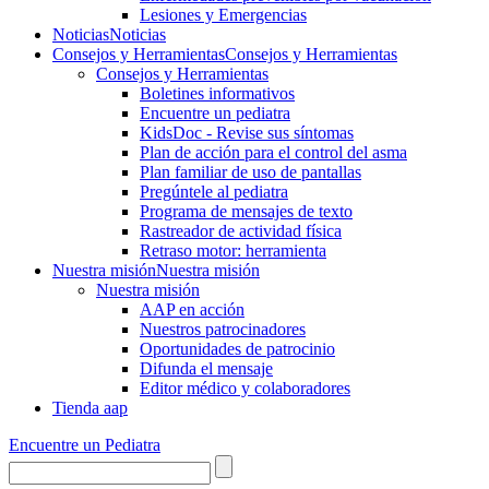
Lesiones y Emergencias
Noticias
Noticias
Consejos y Herramientas
Consejos y Herramientas
Consejos y Herramientas
Boletines informativos
Encuentre un pediatra
KidsDoc - Revise sus síntomas
Plan de acción para el control del asma
Plan familiar de uso de pantallas
Pregúntele al pediatra
Programa de mensajes de texto
Rastre​​ador de activida​d física
Retraso motor: herramienta
Nuestra misión
Nuestra misión
Nuestra misión
AAP en acción
Nuestros patrocinadores
Oportunidades de patrocinio
Difunda el mensaje
Editor médico y colaboradores
Tienda aap
Encuentre un Pediatra