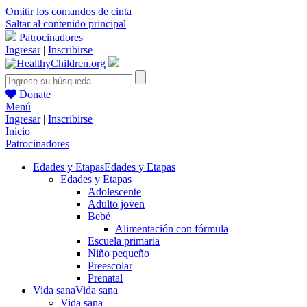
Omitir los comandos de cinta
Saltar al contenido principal
Patrocinadores
Ingresar
|
Inscribirse
Donate
Menú
Ingresar
|
Inscribirse
Inicio
Patrocinadores
Edades y Etapas
Edades y Etapas
Edades y Etapas
Adolescente
Adulto joven
Bebé
Alimentación con fórmula
Escuela primaria
Niño pequeño
Preescolar
Prenatal
Vida sana
Vida sana
Vida sana