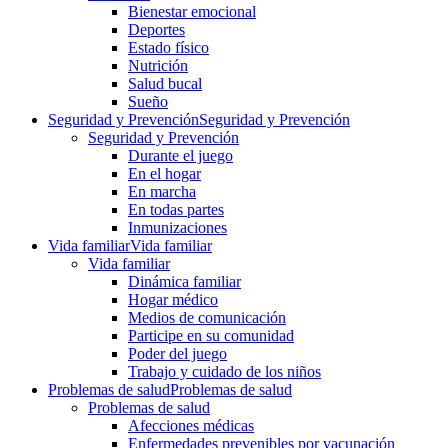
Bienestar emocional
Deportes
Estado físico
Nutrición
Salud bucal
Sueño
Seguridad y Prevención
Seguridad y Prevención
Seguridad y Prevención
Durante el juego
En el hogar
En marcha
En todas partes
Inmunizaciones
Vida familiar
Vida familiar
Vida familiar
Dinámica familiar
Hogar médico
Medios de comunicación
Participe en su comunidad
Poder del juego
Trabajo y cuidado de los niños
Problemas de salud
Problemas de salud
Problemas de salud
Afecciones médicas
Enfermedades prevenibles por vacunación