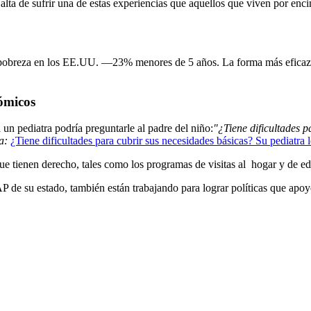
lta de sufrir una de estas experiencias que aquellos que viven por enc
a pobreza en los EE.UU. —23% menores de 5 años. La forma más eficaz q
nómicos
un pediatra podría preguntarle al padre del niño:
"¿Tiene dificultades p
a:
¿Tiene dificultades para cubrir sus necesidades básicas? Su pediatra 
 que tienen derecho, tales como los programas de visitas al hogar y de
AP de su estado, también están trabajando para lograr políticas que apoye