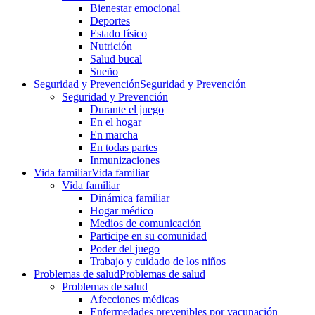
Bienestar emocional
Deportes
Estado físico
Nutrición
Salud bucal
Sueño
Seguridad y Prevención
Seguridad y Prevención
Seguridad y Prevención
Durante el juego
En el hogar
En marcha
En todas partes
Inmunizaciones
Vida familiar
Vida familiar
Vida familiar
Dinámica familiar
Hogar médico
Medios de comunicación
Participe en su comunidad
Poder del juego
Trabajo y cuidado de los niños
Problemas de salud
Problemas de salud
Problemas de salud
Afecciones médicas
Enfermedades prevenibles por vacunación