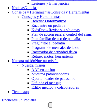
Lesiones y Emergencias
Noticias
Noticias
Consejos y Herramientas
Consejos y Herramientas
Consejos y Herramientas
Boletines informativos
Encuentre un pediatra
KidsDoc - Revise sus síntomas
Plan de acción para el control del asma
Plan familiar de uso de pantallas
Pregúntele al pediatra
Programa de mensajes de texto
Rastre​​ador de activida​d física
Retraso motor: herramienta
Nuestra misión
Nuestra misión
Nuestra misión
AAP en acción
Nuestros patrocinadores
Oportunidades de patrocinio
Difunda el mensaje
Editor médico y colaboradores
Tienda aap
Encuentre un Pediatra