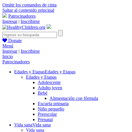
Omitir los comandos de cinta
Saltar al contenido principal
Patrocinadores
Ingresar
|
Inscribirse
Donate
Menú
Ingresar
|
Inscribirse
Inicio
Patrocinadores
Edades y Etapas
Edades y Etapas
Edades y Etapas
Adolescente
Adulto joven
Bebé
Alimentación con fórmula
Escuela primaria
Niño pequeño
Preescolar
Prenatal
Vida sana
Vida sana
Vida sana