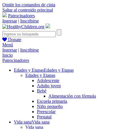
Omitir los comandos de cinta
Saltar al contenido principal
Patrocinadores
Ingresar
|
Inscribirse
Donate
Menú
Ingresar
|
Inscribirse
Inicio
Patrocinadores
Edades y Etapas
Edades y Etapas
Edades y Etapas
Adolescente
Adulto joven
Bebé
Alimentación con fórmula
Escuela primaria
Niño pequeño
Preescolar
Prenatal
Vida sana
Vida sana
Vida sana