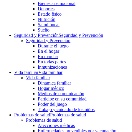
Bienestar emocional
Deportes
Estado físico
Nutrición
Salud bucal
Sueño
Seguridad y Prevención
Seguridad y Prevención
Seguridad y Prevención
Durante el juego
En el hogar
En marcha
En todas partes
Inmunizaciones
Vida familiar
Vida familiar
Vida familiar
Dinámica familiar
Hogar médico
Medios de comunicación
Participe en su comunidad
Poder del juego
Trabajo y cuidado de los niños
Problemas de salud
Problemas de salud
Problemas de salud
Afecciones médicas
Enfermedades prevenibles por vacunación