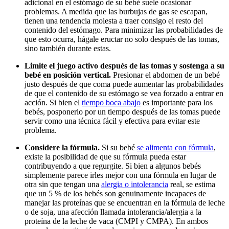
adicional en el estómago de su bebé suele ocasionar
problemas. A medida que las burbujas de gas se escapan,
tienen una tendencia molesta a traer consigo el resto del
contenido del estómago. Para minimizar las probabilidades de
que esto ocurra, hágale eructar no solo después de las tomas,
sino también durante estas.
Limite el juego activo después de las tomas y sostenga a su
bebé en posición vertical.
Presionar el abdomen de un bebé
justo después de que coma puede aumentar las probabilidades
de que el contenido de su estómago se vea forzado a entrar en
acción. Si bien el
tiempo boca abajo
es importante para los
bebés, posponerlo por un tiempo después de las tomas puede
servir como una técnica fácil y efectiva para evitar este
problema.
Considere la fórmula.
Si su bebé
se alimenta con fórmula
,
existe la posibilidad de que su fórmula pueda estar
contribuyendo a que regurgite. Si bien a algunos bebés
simplemente parece irles mejor con una fórmula en lugar de
otra sin que tengan una
alergia o intolerancia
real, se estima
que un 5 % de los bebés son genuinamente incapaces de
manejar las proteínas que se encuentran en la fórmula de leche
o de soja, una afección llamada intolerancia/alergia a la
proteína de la leche de vaca (CMPI y CMPA). En ambos