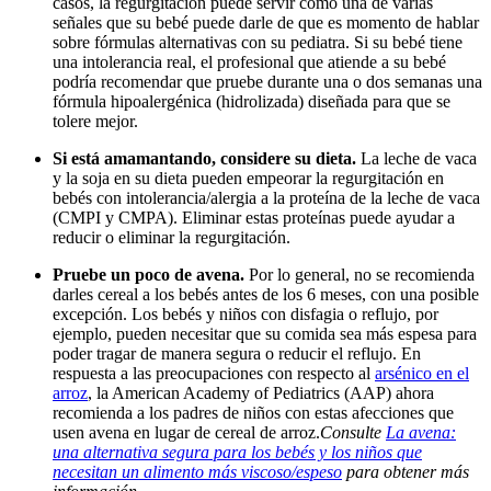
casos, la regurgitación puede servir como una de varias
señales que su bebé puede darle de que es momento de hablar
sobre fórmulas alternativas con su pediatra. Si su bebé tiene
una intolerancia real, el profesional que atiende a su bebé
podría recomendar que pruebe durante una o dos semanas una
fórmula hipoalergénica (hidrolizada) diseñada para que se
tolere mejor.
Si está amamantando, considere su dieta.
La leche de vaca
y la soja en su dieta pueden empeorar la regurgitación en
bebés con intolerancia/alergia a la proteína de la leche de vaca
(CMPI y CMPA). Eliminar estas proteínas puede ayudar a
reducir o eliminar la regurgitación.
Pruebe un poco de avena.
Por lo general, no se recomienda
darles cereal a los bebés antes de los 6 meses, con una posible
excepción. Los bebés y niños con disfagia o reflujo, por
ejemplo, pueden necesitar que su comida sea más espesa para
poder tragar de manera segura o reducir el reflujo. En
respuesta a las preocupaciones con respecto al
arsénico en el
arroz
, la American Academy of Pediatrics (AAP) ahora
recomienda a los padres de niños con estas afecciones que
usen avena en lugar de cereal de arroz.
Consulte
La avena:
una alternativa segura para los bebés y los niños que
necesitan un alimento más viscoso/espeso
para obtener más