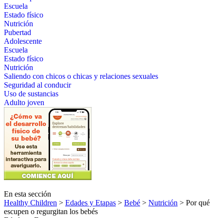
Escuela
Estado físico
Nutrición
Pubertad
Adolescente
Escuela
Estado físico
Nutrición
Saliendo con chicos o chicas y relaciones sexuales
Seguridad al conducir
Uso de sustancias
Adulto joven
En esta sección
Healthy Children
>
Edades y Etapas
>
Bebé
>
Nutrición
> Por qué
escupen o regurgitan los bebés