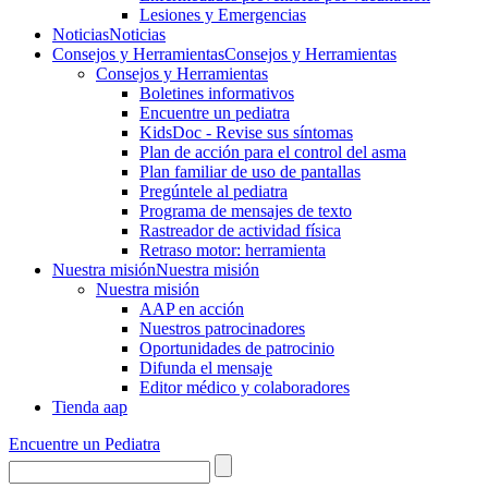
Lesiones y Emergencias
Noticias
Noticias
Consejos y Herramientas
Consejos y Herramientas
Consejos y Herramientas
Boletines informativos
Encuentre un pediatra
KidsDoc - Revise sus síntomas
Plan de acción para el control del asma
Plan familiar de uso de pantallas
Pregúntele al pediatra
Programa de mensajes de texto
Rastre​​ador de activida​d física
Retraso motor: herramienta
Nuestra misión
Nuestra misión
Nuestra misión
AAP en acción
Nuestros patrocinadores
Oportunidades de patrocinio
Difunda el mensaje
Editor médico y colaboradores
Tienda aap
Encuentre un Pediatra