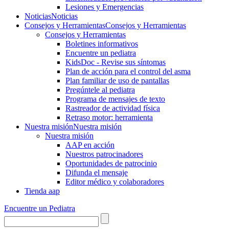
Lesiones y Emergencias
Noticias
Noticias
Consejos y Herramientas
Consejos y Herramientas
Consejos y Herramientas
Boletines informativos
Encuentre un pediatra
KidsDoc - Revise sus síntomas
Plan de acción para el control del asma
Plan familiar de uso de pantallas
Pregúntele al pediatra
Programa de mensajes de texto
Rastre​​ador de activida​d física
Retraso motor: herramienta
Nuestra misión
Nuestra misión
Nuestra misión
AAP en acción
Nuestros patrocinadores
Oportunidades de patrocinio
Difunda el mensaje
Editor médico y colaboradores
Tienda aap
Encuentre un Pediatra