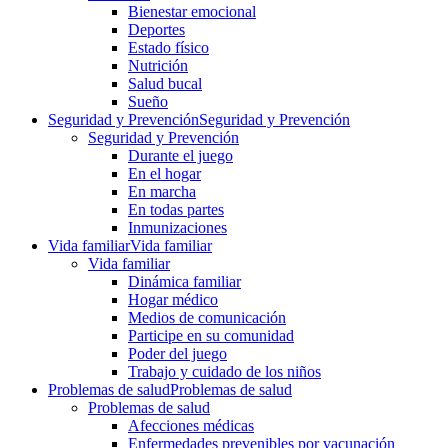
Bienestar emocional
Deportes
Estado físico
Nutrición
Salud bucal
Sueño
Seguridad y Prevención
Seguridad y Prevención
Seguridad y Prevención
Durante el juego
En el hogar
En marcha
En todas partes
Inmunizaciones
Vida familiar
Vida familiar
Vida familiar
Dinámica familiar
Hogar médico
Medios de comunicación
Participe en su comunidad
Poder del juego
Trabajo y cuidado de los niños
Problemas de salud
Problemas de salud
Problemas de salud
Afecciones médicas
Enfermedades prevenibles por vacunación