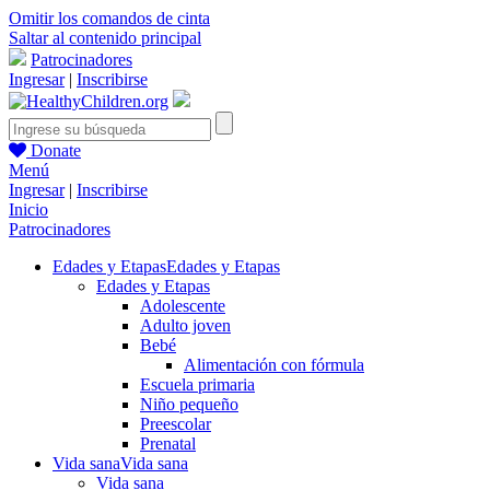
Omitir los comandos de cinta
Saltar al contenido principal
Patrocinadores
Ingresar
|
Inscribirse
Donate
Menú
Ingresar
|
Inscribirse
Inicio
Patrocinadores
Edades y Etapas
Edades y Etapas
Edades y Etapas
Adolescente
Adulto joven
Bebé
Alimentación con fórmula
Escuela primaria
Niño pequeño
Preescolar
Prenatal
Vida sana
Vida sana
Vida sana