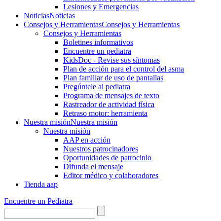
Lesiones y Emergencias
Noticias
Noticias
Consejos y Herramientas
Consejos y Herramientas
Consejos y Herramientas
Boletines informativos
Encuentre un pediatra
KidsDoc - Revise sus síntomas
Plan de acción para el control del asma
Plan familiar de uso de pantallas
Pregúntele al pediatra
Programa de mensajes de texto
Rastre​​ador de activida​d física
Retraso motor: herramienta
Nuestra misión
Nuestra misión
Nuestra misión
AAP en acción
Nuestros patrocinadores
Oportunidades de patrocinio
Difunda el mensaje
Editor médico y colaboradores
Tienda aap
Encuentre un Pediatra