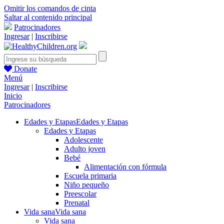
Omitir los comandos de cinta
Saltar al contenido principal
Patrocinadores
Ingresar
|
Inscribirse
Donate
Menú
Ingresar
|
Inscribirse
Inicio
Patrocinadores
Edades y Etapas
Edades y Etapas
Edades y Etapas
Adolescente
Adulto joven
Bebé
Alimentación con fórmula
Escuela primaria
Niño pequeño
Preescolar
Prenatal
Vida sana
Vida sana
Vida sana