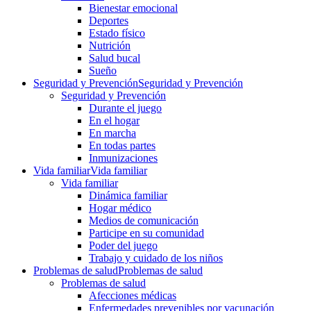
Bienestar emocional
Deportes
Estado físico
Nutrición
Salud bucal
Sueño
Seguridad y Prevención
Seguridad y Prevención
Seguridad y Prevención
Durante el juego
En el hogar
En marcha
En todas partes
Inmunizaciones
Vida familiar
Vida familiar
Vida familiar
Dinámica familiar
Hogar médico
Medios de comunicación
Participe en su comunidad
Poder del juego
Trabajo y cuidado de los niños
Problemas de salud
Problemas de salud
Problemas de salud
Afecciones médicas
Enfermedades prevenibles por vacunación