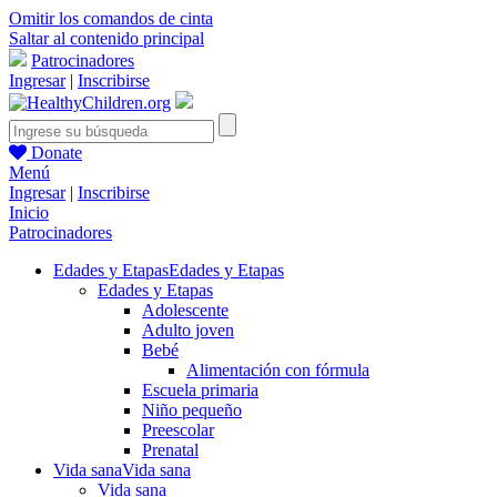
Omitir los comandos de cinta
Saltar al contenido principal
Patrocinadores
Ingresar
|
Inscribirse
Donate
Menú
Ingresar
|
Inscribirse
Inicio
Patrocinadores
Edades y Etapas
Edades y Etapas
Edades y Etapas
Adolescente
Adulto joven
Bebé
Alimentación con fórmula
Escuela primaria
Niño pequeño
Preescolar
Prenatal
Vida sana
Vida sana
Vida sana