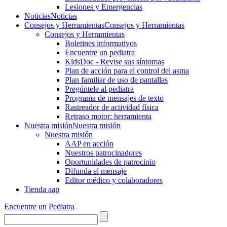
Lesiones y Emergencias
Noticias
Noticias
Consejos y Herramientas
Consejos y Herramientas
Consejos y Herramientas
Boletines informativos
Encuentre un pediatra
KidsDoc - Revise sus síntomas
Plan de acción para el control del asma
Plan familiar de uso de pantallas
Pregúntele al pediatra
Programa de mensajes de texto
Rastre​​ador de activida​d física
Retraso motor: herramienta
Nuestra misión
Nuestra misión
Nuestra misión
AAP en acción
Nuestros patrocinadores
Oportunidades de patrocinio
Difunda el mensaje
Editor médico y colaboradores
Tienda aap
Encuentre un Pediatra