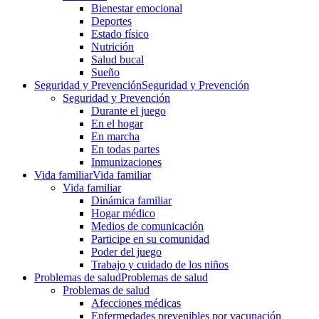
Bienestar emocional
Deportes
Estado físico
Nutrición
Salud bucal
Sueño
Seguridad y Prevención
Seguridad y Prevención
Seguridad y Prevención
Durante el juego
En el hogar
En marcha
En todas partes
Inmunizaciones
Vida familiar
Vida familiar
Vida familiar
Dinámica familiar
Hogar médico
Medios de comunicación
Participe en su comunidad
Poder del juego
Trabajo y cuidado de los niños
Problemas de salud
Problemas de salud
Problemas de salud
Afecciones médicas
Enfermedades prevenibles por vacunación