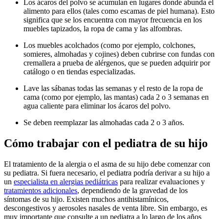
Los ácaros del polvo se acumulan en lugares donde abunda el
alimento para ellos (tales como escamas de piel humana). Esto
significa que se los encuentra con mayor frecuencia en los
muebles tapizados, la ropa de cama y las alfombras.
Los muebles acolchados (como por ejemplo, colchones,
somieres, almohadas y cojines) deben cubrirse con fundas con
cremallera a prueba de alérgenos, que se pueden adquirir por
catálogo o en tiendas especializadas.
Lave las sábanas todas las semanas y el resto de la ropa de
cama (como por ejemplo, las mantas) cada 2 o 3 semanas en
agua caliente para eliminar los ácaros del polvo.
Se deben reemplazar las almohadas cada 2 o 3 años.
Cómo trabajar con el pediatra de su hijo
El tratamiento de la alergia o el asma de su hijo debe comenzar con
su pediatra. Si fuera necesario, el pediatra podría derivar a su hijo a
un
especialista en alergias pediátricas
para realizar evaluaciones y
tratamientos adicionales
, dependiendo de la gravedad de los
síntomas de su hijo. Existen muchos antihistamínicos,
descongestivos y aerosoles nasales de venta libre. Sin embargo, es
muy importante que consulte a un pediatra a lo largo de los años