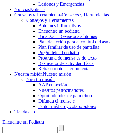
Lesiones y Emergencias
Noticias
Noticias
Consejos y Herramientas
Consejos y Herramientas
Consejos y Herramientas
Boletines informativos
Encuentre un pediatra
KidsDoc - Revise sus síntomas
Plan de acción para el control del asma
Plan familiar de uso de pantallas
Pregúntele al pediatra
Programa de mensajes de texto
Rastre​​ador de activida​d física
Retraso motor: herramienta
Nuestra misión
Nuestra misión
Nuestra misión
AAP en acción
Nuestros patrocinadores
Oportunidades de patrocinio
Difunda el mensaje
Editor médico y colaboradores
Tienda aap
Encuentre un Pediatra