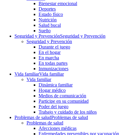
Bienestar emocional
Deportes
Estado físico
Nutrición
Salud bucal
Sueño
Seguridad y Prevención
Seguridad y Prevención
Seguridad y Prevención
Durante el juego
En el hogar
En marcha
En todas partes
Inmunizaciones
Vida familiar
Vida familiar
Vida familiar
Dinámica familiar
Hogar médico
Medios de comunicación
Participe en su comunidad
Poder del juego
Trabajo y cuidado de los niños
Problemas de salud
Problemas de salud
Problemas de salud
Afecciones médicas
Enfermedades prevenibles por vacunación