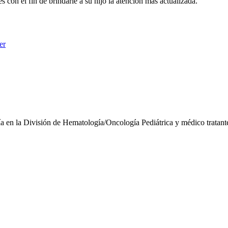
 con el fin de brindarle a su hijo la atención más actualizada.
er
ía en la División de Hematología/Oncología Pediátrica y médico tratan