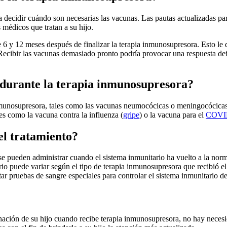
ara decidir cuándo son necesarias las vacunas. Las pautas actualizadas p
 médicos que tratan a su hijo.
 y 12 meses después de finalizar la terapia inmunosupresora. Esto le d
Recibir las vacunas demasiado pronto podría provocar una respuesta def
o durante la terapia inmunosupresora?
nmunosupresora, tales como las vacunas neumocócicas o meningocócicas,
les como la vacuna contra la influenza (
gripe
) o la vacuna para el
COVI
el tratamiento?
 se pueden administrar cuando el sistema inmunitario ha vuelto a la no
rio puede variar según el tipo de terapia inmunosupresora que recibió el
tar pruebas de sangre especiales para controlar el sistema inmunitario d
nación de su hijo cuando recibe terapia inmunosupresora, no hay necesi