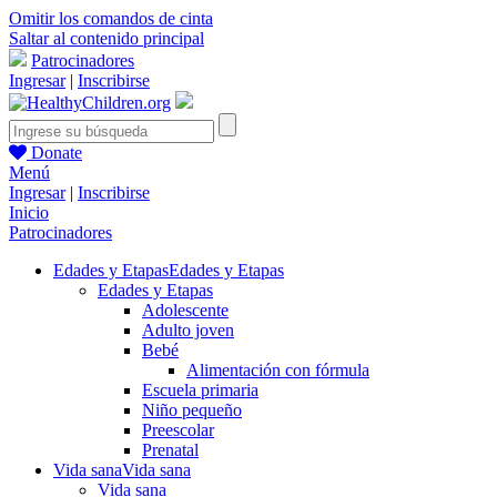
Omitir los comandos de cinta
Saltar al contenido principal
Patrocinadores
Ingresar
|
Inscribirse
Donate
Menú
Ingresar
|
Inscribirse
Inicio
Patrocinadores
Edades y Etapas
Edades y Etapas
Edades y Etapas
Adolescente
Adulto joven
Bebé
Alimentación con fórmula
Escuela primaria
Niño pequeño
Preescolar
Prenatal
Vida sana
Vida sana
Vida sana