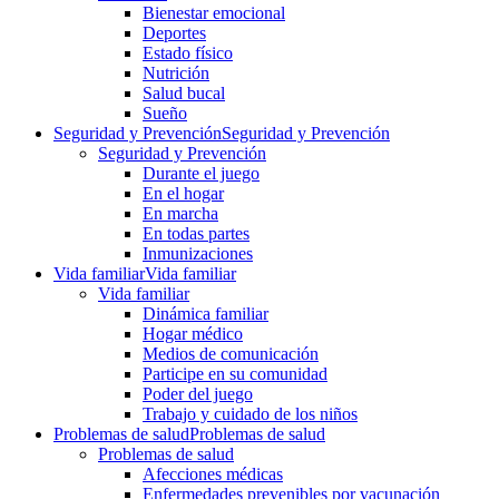
Bienestar emocional
Deportes
Estado físico
Nutrición
Salud bucal
Sueño
Seguridad y Prevención
Seguridad y Prevención
Seguridad y Prevención
Durante el juego
En el hogar
En marcha
En todas partes
Inmunizaciones
Vida familiar
Vida familiar
Vida familiar
Dinámica familiar
Hogar médico
Medios de comunicación
Participe en su comunidad
Poder del juego
Trabajo y cuidado de los niños
Problemas de salud
Problemas de salud
Problemas de salud
Afecciones médicas
Enfermedades prevenibles por vacunación