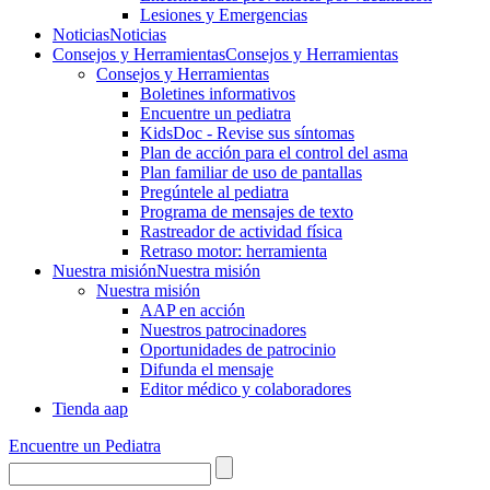
Lesiones y Emergencias
Noticias
Noticias
Consejos y Herramientas
Consejos y Herramientas
Consejos y Herramientas
Boletines informativos
Encuentre un pediatra
KidsDoc - Revise sus síntomas
Plan de acción para el control del asma
Plan familiar de uso de pantallas
Pregúntele al pediatra
Programa de mensajes de texto
Rastre​​ador de activida​d física
Retraso motor: herramienta
Nuestra misión
Nuestra misión
Nuestra misión
AAP en acción
Nuestros patrocinadores
Oportunidades de patrocinio
Difunda el mensaje
Editor médico y colaboradores
Tienda aap
Encuentre un Pediatra