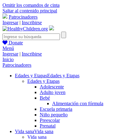
Omitir los comandos de cinta
Saltar al contenido principal
Patrocinadores
Ingresar
|
Inscribirse
Donate
Menú
Ingresar
|
Inscribirse
Inicio
Patrocinadores
Edades y Etapas
Edades y Etapas
Edades y Etapas
Adolescente
Adulto joven
Bebé
Alimentación con fórmula
Escuela primaria
Niño pequeño
Preescolar
Prenatal
Vida sana
Vida sana
Vida sana