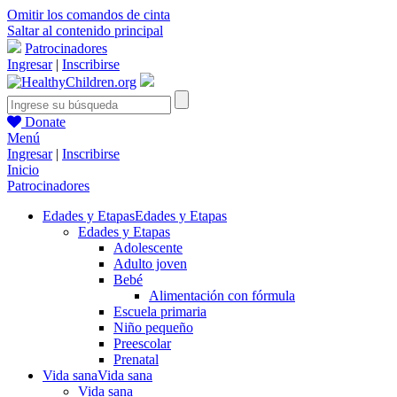
Omitir los comandos de cinta
Saltar al contenido principal
Patrocinadores
Ingresar
|
Inscribirse
Donate
Menú
Ingresar
|
Inscribirse
Inicio
Patrocinadores
Edades y Etapas
Edades y Etapas
Edades y Etapas
Adolescente
Adulto joven
Bebé
Alimentación con fórmula
Escuela primaria
Niño pequeño
Preescolar
Prenatal
Vida sana
Vida sana
Vida sana