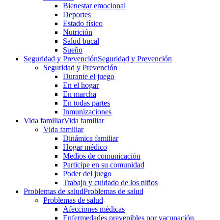
Bienestar emocional
Deportes
Estado físico
Nutrición
Salud bucal
Sueño
Seguridad y Prevención
Seguridad y Prevención
Seguridad y Prevención
Durante el juego
En el hogar
En marcha
En todas partes
Inmunizaciones
Vida familiar
Vida familiar
Vida familiar
Dinámica familiar
Hogar médico
Medios de comunicación
Participe en su comunidad
Poder del juego
Trabajo y cuidado de los niños
Problemas de salud
Problemas de salud
Problemas de salud
Afecciones médicas
Enfermedades prevenibles por vacunación