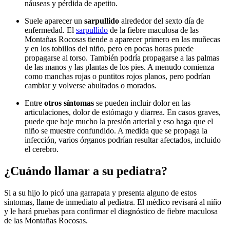
náuseas y pérdida de apetito.
Suele aparecer un
sarpullido
alrededor del sexto día de
enfermedad. El
sarpullido
de la fiebre maculosa de las
Montañas Rocosas tiende a aparecer primero en las muñecas
y en los tobillos del niño, pero en pocas horas puede
propagarse al torso. También podría propagarse a las palmas
de las manos y las plantas de los pies. A menudo comienza
como manchas rojas o puntitos rojos planos, pero podrían
cambiar y volverse abultados o morados.
Entre
otros síntomas
se pueden incluir dolor en las
articulaciones, dolor de estómago y diarrea. En casos graves,
puede que baje mucho la presión arterial y eso haga que el
niño se muestre confundido. A medida que se propaga la
infección, varios órganos podrían resultar afectados, incluido
el cerebro.
¿Cuándo llamar a su pediatra?
Si a su hijo lo picó una garrapata y presenta alguno de estos
síntomas, llame de inmediato al pediatra. El médico revisará al niño
y le hará pruebas para confirmar el diagnóstico de fiebre maculosa
de las Montañas Rocosas.