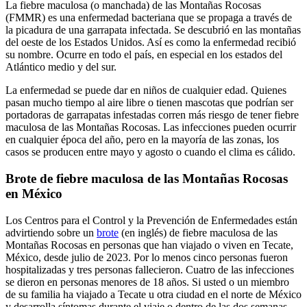
La fiebre maculosa (o manchada) de las Montañas Rocosas
(FMMR) es una enfermedad bacteriana que se propaga a través de
la picadura de una garrapata infectada. Se descubrió en las montañas
del oeste de los Estados Unidos. Así es como la enfermedad recibió
su nombre. Ocurre en todo el país, en especial en los estados del
Atlántico medio y del sur.
La enfermedad se puede dar en niños de cualquier edad. Quienes
pasan mucho tiempo al aire libre o tienen mascotas que podrían ser
portadoras de garrapatas infestadas corren más riesgo de tener fiebre
maculosa de las Montañas Rocosas. Las infecciones pueden ocurrir
en cualquier época del año, pero en la mayoría de las zonas, los
casos se producen entre mayo y agosto o cuando el clima es cálido.
Brote de fiebre maculosa de las Montañas Rocosas
en México
Los Centros para el Control y la Prevención de Enfermedades están
advirtiendo sobre un
brote
(en inglés) de fiebre maculosa de las
Montañas Rocosas en personas que han viajado o viven en Tecate,
México, desde julio de 2023. Por lo menos cinco personas fueron
hospitalizadas y tres personas fallecieron. Cuatro de las infecciones
se dieron en personas menores de 18 años. Si usted o un miembro
de su familia ha viajado a Tecate u otra ciudad en el norte de México
y desarrolla síntomas durante el viaje o dentro de las dos semanas