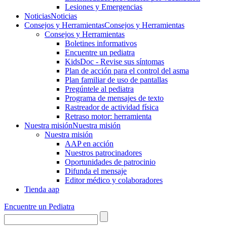
Lesiones y Emergencias
Noticias
Noticias
Consejos y Herramientas
Consejos y Herramientas
Consejos y Herramientas
Boletines informativos
Encuentre un pediatra
KidsDoc - Revise sus síntomas
Plan de acción para el control del asma
Plan familiar de uso de pantallas
Pregúntele al pediatra
Programa de mensajes de texto
Rastre​​ador de activida​d física
Retraso motor: herramienta
Nuestra misión
Nuestra misión
Nuestra misión
AAP en acción
Nuestros patrocinadores
Oportunidades de patrocinio
Difunda el mensaje
Editor médico y colaboradores
Tienda aap
Encuentre un Pediatra