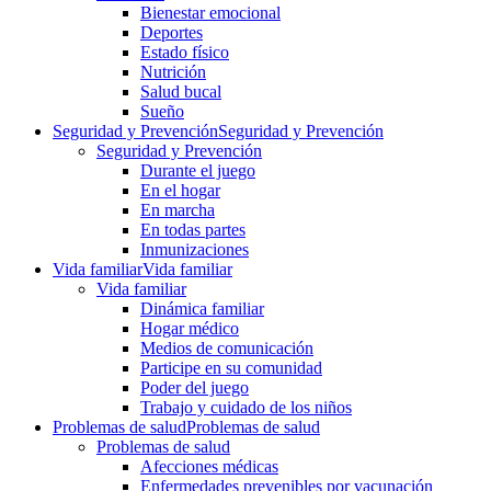
Bienestar emocional
Deportes
Estado físico
Nutrición
Salud bucal
Sueño
Seguridad y Prevención
Seguridad y Prevención
Seguridad y Prevención
Durante el juego
En el hogar
En marcha
En todas partes
Inmunizaciones
Vida familiar
Vida familiar
Vida familiar
Dinámica familiar
Hogar médico
Medios de comunicación
Participe en su comunidad
Poder del juego
Trabajo y cuidado de los niños
Problemas de salud
Problemas de salud
Problemas de salud
Afecciones médicas
Enfermedades prevenibles por vacunación