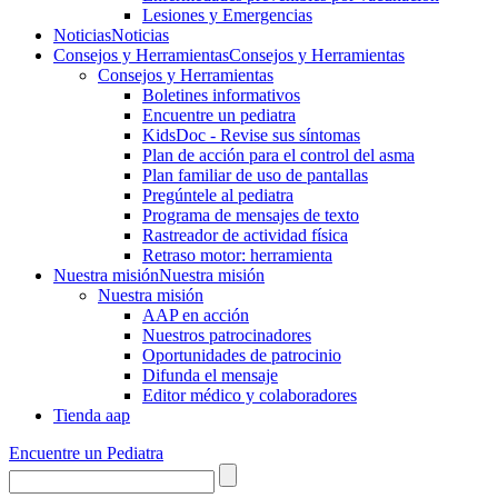
Lesiones y Emergencias
Noticias
Noticias
Consejos y Herramientas
Consejos y Herramientas
Consejos y Herramientas
Boletines informativos
Encuentre un pediatra
KidsDoc - Revise sus síntomas
Plan de acción para el control del asma
Plan familiar de uso de pantallas
Pregúntele al pediatra
Programa de mensajes de texto
Rastre​​ador de activida​d física
Retraso motor: herramienta
Nuestra misión
Nuestra misión
Nuestra misión
AAP en acción
Nuestros patrocinadores
Oportunidades de patrocinio
Difunda el mensaje
Editor médico y colaboradores
Tienda aap
Encuentre un Pediatra