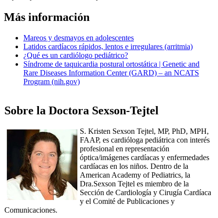
Más información​
Mareos y desmayos en adolescentes
Latidos cardíacos rápidos, lentos e irregulares (arritmia)
¿Qué es un cardiólogo pediátrico?
Síndrome de taquicardia postural ortostática | Genetic and
Rare Diseases Information Center (GARD) – an NCATS
Program (nih.gov)
​​​Sobre la Doctora Sexson-Tejtel
S. Kristen Sexson Tejtel, MP, PhD, MPH,
FAAP, es cardióloga pediátrica con interés
profesional en representación
óptica/imágenes cardíacas y enfermedades
cardíacas en los niños. Dentro de la
American Academy of Pediatrics, la
Dra.Sexson Tejtel es miembro de la
Sección de Cardiología y Cirugía Cardíaca
y el Comité de Publicaciones y
Comunicaciones.​​