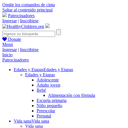
Omitir los comandos de cinta
Saltar al contenido principal
Patrocinadores
Ingresar
|
Inscribirse
Donate
Menú
Ingresar
|
Inscribirse
Inicio
Patrocinadores
Edades y Etapas
Edades y Etapas
Edades y Etapas
Adolescente
Adulto joven
Bebé
Alimentación con fórmula
Escuela primaria
Niño pequeño
Preescolar
Prenatal
Vida sana
Vida sana
Vida sana