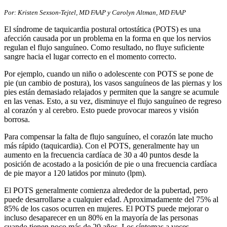
​​​​Por: Kristen Sexson-Tejtel, MD FAAP y Carolyn Altman, MD FAAP
El síndrome de taquicardia postural ortostática (POTS) es una
afección causada por un problema en la forma en que los nervios
regulan el flujo sanguíneo. Como resultado, no fluye suficiente
sangre hacia el lugar correcto en el momento correcto.
Por ejemplo, cuando un niño o adolescente con POTS se pone de
pie (un cambio de postura), los vasos sanguíneos de las piernas y los
pies están demasiado relajados y permiten que la sangre se acumule
en las venas. Esto, a su vez, disminuye el flujo sanguíneo de regreso
al corazón y al cerebro. Esto puede provocar mareos y visión
borrosa.
Para compensar la falta de flujo sanguíneo, el corazón late mucho
más rápido (taquicardia). Con el POTS, generalmente hay un
aumento en la frecuencia cardíaca de 30 a 40 puntos desde la
posición de acostado a la posición de pie o una frecuencia cardíaca
de pie mayor a 120 latidos por minuto (lpm).
El POTS generalmente comienza alrededor de la pubertad, pero
puede desarrollarse a cualquier edad. Aproximadamente del 75% al
85% de los casos ocurren en mujeres. El POTS puede mejorar o
incluso desaparecer en un 80% en la mayoría de las personas
cuando tienen poco más de 20 años. Los síntomas a veces