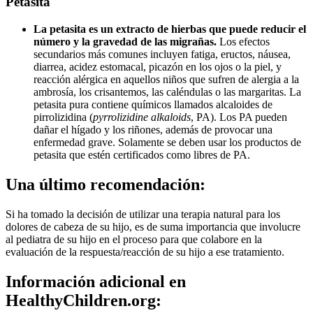
Petasita
La petasita es un extracto de hierbas que puede reducir el
número y la gravedad de las migrañas.
Los efectos
secundarios más comunes incluyen fatiga, eructos, náusea,
diarrea, acidez estomacal, picazón en los ojos o la piel, y
reacción alérgica en aquellos niños que sufren de alergia a la
ambrosía, los crisantemos, las caléndulas o las margaritas. La
petasita pura contiene químicos llamados alcaloides de
pirrolizidina (
pyrrolizidine alkaloids
, PA). Los PA pueden
dañar el hígado y los riñones, además de provocar una
enfermedad grave. Solamente se deben usar los productos de
petasita que estén certificados como libres de PA.
Una último recomendación:
Si ha tomado la decisión de utilizar una terapia natural para los
dolores de cabeza de su hijo, es de suma importancia que involucre
al pediatra de su hijo en el proceso para que colabore en la
evaluación de la respuesta/reacción de su hijo a ese tratamiento.
​Información adicional en
HealthyChildren.org: