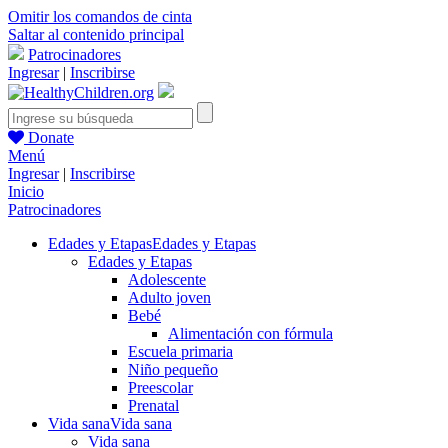
Omitir los comandos de cinta
Saltar al contenido principal
Patrocinadores
Ingresar
|
Inscribirse
Donate
Menú
Ingresar
|
Inscribirse
Inicio
Patrocinadores
Edades y Etapas
Edades y Etapas
Edades y Etapas
Adolescente
Adulto joven
Bebé
Alimentación con fórmula
Escuela primaria
Niño pequeño
Preescolar
Prenatal
Vida sana
Vida sana
Vida sana