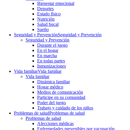
Bienestar emocional
Deportes
Estado físico
Nutrición
Salud bucal
Sueño
Seguridad y Prevención
Seguridad y Prevención
Seguridad y Prevención
Durante el juego
En el hogar
En marcha
En todas partes
Inmunizaciones
Vida familiar
Vida familiar
Vida familiar
Dinámica familiar
Hogar médico
Medios de comunicación
Participe en su comunidad
Poder del juego
Trabajo y cuidado de los niños
Problemas de salud
Problemas de salud
Problemas de salud
Afecciones médicas
Enfermedades prevenibles por vacunación