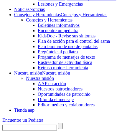
Lesiones y Emergencias
Noticias
Noticias
Consejos y Herramientas
Consejos y Herramientas
Consejos y Herramientas
Boletines informativos
Encuentre un pediatra
KidsDoc - Revise sus síntomas
Plan de acción para el control del asma
Plan familiar de uso de pantallas
Pregúntele al pediatra
Programa de mensajes de texto
Rastre​​ador de activida​d física
Retraso motor: herramienta
Nuestra misión
Nuestra misión
Nuestra misión
AAP en acción
Nuestros patrocinadores
Oportunidades de patrocinio
Difunda el mensaje
Editor médico y colaboradores
Tienda aap
Encuentre un Pediatra