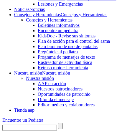
Lesiones y Emergencias
Noticias
Noticias
Consejos y Herramientas
Consejos y Herramientas
Consejos y Herramientas
Boletines informativos
Encuentre un pediatra
KidsDoc - Revise sus síntomas
Plan de acción para el control del asma
Plan familiar de uso de pantallas
Pregúntele al pediatra
Programa de mensajes de texto
Rastre​​ador de activida​d física
Retraso motor: herramienta
Nuestra misión
Nuestra misión
Nuestra misión
AAP en acción
Nuestros patrocinadores
Oportunidades de patrocinio
Difunda el mensaje
Editor médico y colaboradores
Tienda aap
Encuentre un Pediatra