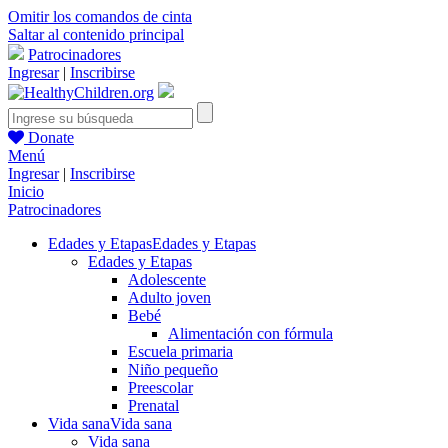
Omitir los comandos de cinta
Saltar al contenido principal
Patrocinadores
Ingresar
|
Inscribirse
Donate
Menú
Ingresar
|
Inscribirse
Inicio
Patrocinadores
Edades y Etapas
Edades y Etapas
Edades y Etapas
Adolescente
Adulto joven
Bebé
Alimentación con fórmula
Escuela primaria
Niño pequeño
Preescolar
Prenatal
Vida sana
Vida sana
Vida sana