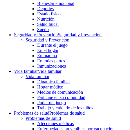
Bienestar emocional
Deportes
Estado físico
Nutrición
Salud bucal
Sueño
Seguridad y Prevención
Seguridad y Prevención
Seguridad y Prevención
Durante el juego
En el hogar
En marcha
En todas partes
Inmunizaciones
Vida familiar
Vida familiar
Vida familiar
Dinámica familiar
Hogar médico
Medios de comunicación
Participe en su comunidad
Poder del juego
Trabajo y cuidado de los niños
Problemas de salud
Problemas de salud
Problemas de salud
Afecciones médicas
Enfermedades prevenibles por vacunación