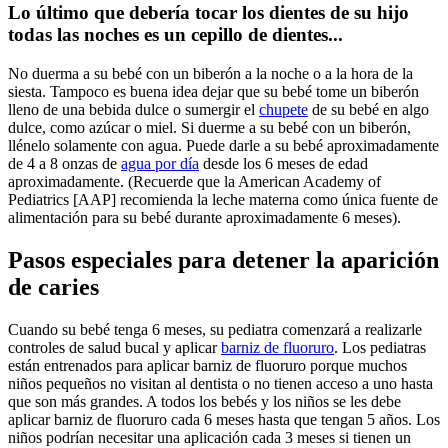
Lo último que debería tocar los dientes de su hijo
todas las noches es un cepillo de dientes...
No duerma a su bebé con un biberón a la noche o a la hora de la
siesta. Tampoco es buena idea dejar que su bebé tome un biberón
lleno de una bebida dulce o sumergir el
chupete
de su bebé en algo
dulce, como azúcar o miel. Si duerme a su bebé con un biberón,
llénelo solamente con agua. Puede darle a su bebé aproximadamente
de 4 a 8 onzas de
agua por día
desde los 6 meses de edad
aproximadamente. (Recuerde que la American Academy of
Pediatrics [AAP] recomienda la leche materna como única fuente de
alimentación para su bebé durante aproximadamente 6 meses).
Pasos especiales para detener la aparición
de caries
Cuando su bebé tenga 6 meses, su pediatra comenzará a realizarle
controles de salud bucal y aplicar
barniz de fluoruro
. Los pediatras
están entrenados para aplicar barniz de fluoruro porque muchos
niños pequeños no visitan al dentista o no tienen acceso a uno hasta
que son más grandes. A todos los bebés y los niños se les debe
aplicar barniz de fluoruro cada 6 meses hasta que tengan 5 años. Los
niños podrían necesitar una aplicación cada 3 meses si tienen un