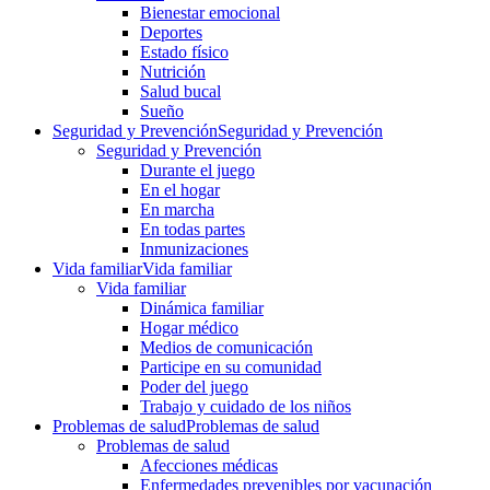
Bienestar emocional
Deportes
Estado físico
Nutrición
Salud bucal
Sueño
Seguridad y Prevención
Seguridad y Prevención
Seguridad y Prevención
Durante el juego
En el hogar
En marcha
En todas partes
Inmunizaciones
Vida familiar
Vida familiar
Vida familiar
Dinámica familiar
Hogar médico
Medios de comunicación
Participe en su comunidad
Poder del juego
Trabajo y cuidado de los niños
Problemas de salud
Problemas de salud
Problemas de salud
Afecciones médicas
Enfermedades prevenibles por vacunación