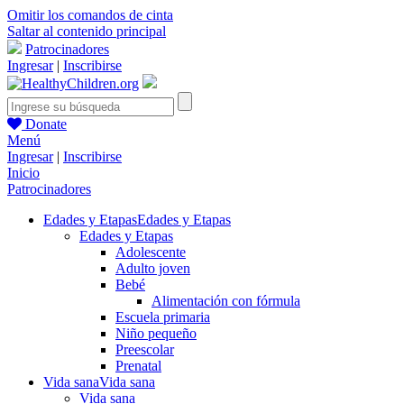
Omitir los comandos de cinta
Saltar al contenido principal
Patrocinadores
Ingresar
|
Inscribirse
Donate
Menú
Ingresar
|
Inscribirse
Inicio
Patrocinadores
Edades y Etapas
Edades y Etapas
Edades y Etapas
Adolescente
Adulto joven
Bebé
Alimentación con fórmula
Escuela primaria
Niño pequeño
Preescolar
Prenatal
Vida sana
Vida sana
Vida sana