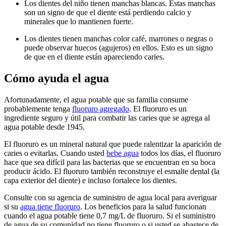
Los dientes del niño tienen manchas blancas. Estas manchas
son un signo de que el diente está perdiendo calcio y
minerales que lo mantienen fuerte.
Los dientes tienen manchas color café, marrones o negras o
puede observar huecos (agujeros) en ellos. Esto es un signo
de que en el diente están apareciendo caries.
Cómo ayuda el agua
Afortunadamente, el agua potable que su familia consume
probablemente tenga
fluoruro agregado
. El fluoruro es un
ingrediente seguro y útil para combatir las caries que se agrega al
agua potable desde 1945.
El fluoruro es un mineral natural que puede ralentizar la aparición de
caries o evitarlas. Cuando usted
bebe agua
todos los días, el fluoruro
hace que sea difícil para las bacterias que se encuentran en su boca
producir ácido. El fluoruro también reconstruye el esmalte dental (la
capa exterior del diente) e incluso fortalece los dientes.
Consulte con su agencia de suministro de agua local para averiguar
si su
agua tiene fluoruro
. Los beneficios para la salud funcionan
cuando el agua potable tiene 0,7 mg/L de fluoruro. Si el suministro
de agua de su comunidad no tiene fluoruro o si usted se abastece de