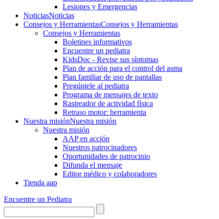
Lesiones y Emergencias
Noticias
Noticias
Consejos y Herramientas
Consejos y Herramientas
Consejos y Herramientas
Boletines informativos
Encuentre un pediatra
KidsDoc - Revise sus síntomas
Plan de acción para el control del asma
Plan familiar de uso de pantallas
Pregúntele al pediatra
Programa de mensajes de texto
Rastre​​ador de activida​d física
Retraso motor: herramienta
Nuestra misión
Nuestra misión
Nuestra misión
AAP en acción
Nuestros patrocinadores
Oportunidades de patrocinio
Difunda el mensaje
Editor médico y colaboradores
Tienda aap
Encuentre un Pediatra