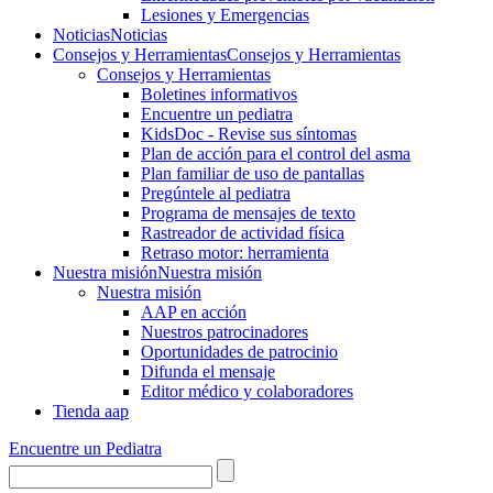
Lesiones y Emergencias
Noticias
Noticias
Consejos y Herramientas
Consejos y Herramientas
Consejos y Herramientas
Boletines informativos
Encuentre un pediatra
KidsDoc - Revise sus síntomas
Plan de acción para el control del asma
Plan familiar de uso de pantallas
Pregúntele al pediatra
Programa de mensajes de texto
Rastre​​ador de activida​d física
Retraso motor: herramienta
Nuestra misión
Nuestra misión
Nuestra misión
AAP en acción
Nuestros patrocinadores
Oportunidades de patrocinio
Difunda el mensaje
Editor médico y colaboradores
Tienda aap
Encuentre un Pediatra