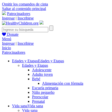
Omitir los comandos de cinta
Saltar al contenido principal
Patrocinadores
Ingresar
|
Inscribirse
Donate
Menú
Ingresar
|
Inscribirse
Inicio
Patrocinadores
Edades y Etapas
Edades y Etapas
Edades y Etapas
Adolescente
Adulto joven
Bebé
Alimentación con fórmula
Escuela primaria
Niño pequeño
Preescolar
Prenatal
Vida sana
Vida sana
Vida sana