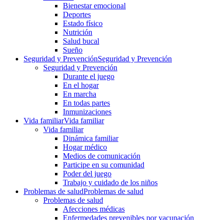
Bienestar emocional
Deportes
Estado físico
Nutrición
Salud bucal
Sueño
Seguridad y Prevención
Seguridad y Prevención
Seguridad y Prevención
Durante el juego
En el hogar
En marcha
En todas partes
Inmunizaciones
Vida familiar
Vida familiar
Vida familiar
Dinámica familiar
Hogar médico
Medios de comunicación
Participe en su comunidad
Poder del juego
Trabajo y cuidado de los niños
Problemas de salud
Problemas de salud
Problemas de salud
Afecciones médicas
Enfermedades prevenibles por vacunación