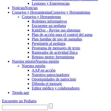
Lesiones y Emergencias
Noticias
Noticias
Consejos y Herramientas
Consejos y Herramientas
Consejos y Herramientas
Boletines informativos
Encuentre un pediatra
KidsDoc - Revise sus síntomas
Plan de acción para el control del asma
Plan familiar de uso de pantallas
Pregúntele al pediatra
Programa de mensajes de texto
Rastre​​ador de activida​d física
Retraso motor: herramienta
Nuestra misión
Nuestra misión
Nuestra misión
AAP en acción
Nuestros patrocinadores
Oportunidades de patrocinio
Difunda el mensaje
Editor médico y colaboradores
Tienda aap
Encuentre un Pediatra