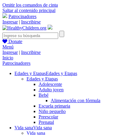
Omitir los comandos de cinta
Saltar al contenido principal
Patrocinadores
Ingresar
|
Inscribirse
Donate
Menú
Ingresar
|
Inscribirse
Inicio
Patrocinadores
Edades y Etapas
Edades y Etapas
Edades y Etapas
Adolescente
Adulto joven
Bebé
Alimentación con fórmula
Escuela primaria
Niño pequeño
Preescolar
Prenatal
Vida sana
Vida sana
Vida sana