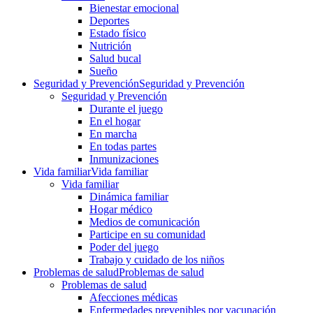
Bienestar emocional
Deportes
Estado físico
Nutrición
Salud bucal
Sueño
Seguridad y Prevención
Seguridad y Prevención
Seguridad y Prevención
Durante el juego
En el hogar
En marcha
En todas partes
Inmunizaciones
Vida familiar
Vida familiar
Vida familiar
Dinámica familiar
Hogar médico
Medios de comunicación
Participe en su comunidad
Poder del juego
Trabajo y cuidado de los niños
Problemas de salud
Problemas de salud
Problemas de salud
Afecciones médicas
Enfermedades prevenibles por vacunación