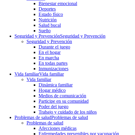
Bienestar emocional
Deportes
Estado físico
Nutrición
Salud bucal
Sueño
Seguridad y Prevención
Seguridad y Prevención
Seguridad y Prevención
Durante el juego
En el hogar
En marcha
En todas partes
Inmunizaciones
Vida familiar
Vida familiar
Vida familiar
Dinámica familiar
Hogar médico
Medios de comunicación
Participe en su comunidad
Poder del juego
Trabajo y cuidado de los niños
Problemas de salud
Problemas de salud
Problemas de salud
Afecciones médicas
Enfermedades prevenibles por vacunación