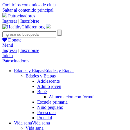
Omitir los comandos de cinta
Saltar al contenido principal
Patrocinadores
Ingresar
|
Inscribirse
Donate
Menú
Ingresar
|
Inscribirse
Inicio
Patrocinadores
Edades y Etapas
Edades y Etapas
Edades y Etapas
Adolescente
Adulto joven
Bebé
Alimentación con fórmula
Escuela primaria
Niño pequeño
Preescolar
Prenatal
Vida sana
Vida sana
Vida sana