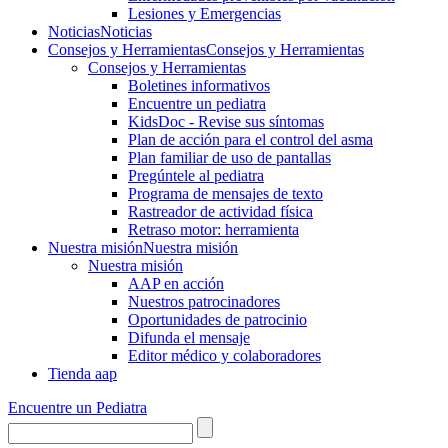
Lesiones y Emergencias
Noticias
Noticias
Consejos y Herramientas
Consejos y Herramientas
Consejos y Herramientas
Boletines informativos
Encuentre un pediatra
KidsDoc - Revise sus síntomas
Plan de acción para el control del asma
Plan familiar de uso de pantallas
Pregúntele al pediatra
Programa de mensajes de texto
Rastre​​ador de activida​d física
Retraso motor: herramienta
Nuestra misión
Nuestra misión
Nuestra misión
AAP en acción
Nuestros patrocinadores
Oportunidades de patrocinio
Difunda el mensaje
Editor médico y colaboradores
Tienda aap
Encuentre un Pediatra