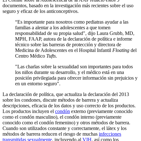
documentos, basado en la investigación más recientes sobre el uso
seguro y eficaz de los anticonceptivos.
“
Es importante para nosotros como pediatras ayudar a las
familias a alentar a los adolescentes a que tomen
responsabilidad de su propia salud", dijo Laura Grubb, MD,
MPH, FAAP, autora de la declaración de política e informe
técnico sobre las barreras de protección y directora de
Medicina de Adolescentes en el Hospital Infantil
Floating
del
Centro Médico
Tufts
. ​
"Las charlas sobre la sexualidad son importantes para todos
los niños durante su desarrollo, y el médico está en una
posición privilegiada para ofrecer información sin prejuicios y
en un entorno seguro".
La declaración de política, que actualiza la declar​ación del 2013
sobre los condones, discute métodos de barrera y actualiza
descripciones, eficacia de los datos y uso correcto de los productos.
Los productos incluyen el
condón
externo (previamente conocido
como el condón masculino), el condón interno (previamente
conocido como el condón femenino) y otros métodos de barrera.
Cuando son utilizados constante y correctamente, el látex y los
métodos de barrera reducen el riesgo de muchas
infecciones
transmitidas sexualmente
, incluyendo al
VIH
, así como los