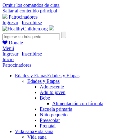
Omitir los comandos de cinta
Saltar al contenido principal
Patrocinadores
Ingresar
|
Inscribirse
Donate
Menú
Ingresar
|
Inscribirse
Inicio
Patrocinadores
Edades y Etapas
Edades y Etapas
Edades y Etapas
Adolescente
Adulto joven
Bebé
Alimentación con fórmula
Escuela primaria
Niño pequeño
Preescolar
Prenatal
Vida sana
Vida sana
Vida sana