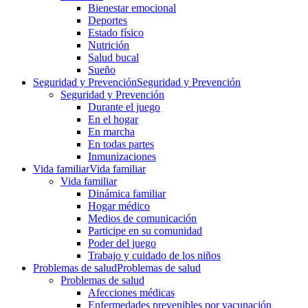
Bienestar emocional
Deportes
Estado físico
Nutrición
Salud bucal
Sueño
Seguridad y Prevención
Seguridad y Prevención
Seguridad y Prevención
Durante el juego
En el hogar
En marcha
En todas partes
Inmunizaciones
Vida familiar
Vida familiar
Vida familiar
Dinámica familiar
Hogar médico
Medios de comunicación
Participe en su comunidad
Poder del juego
Trabajo y cuidado de los niños
Problemas de salud
Problemas de salud
Problemas de salud
Afecciones médicas
Enfermedades prevenibles por vacunación