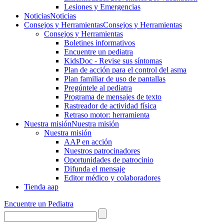
Lesiones y Emergencias
Noticias
Noticias
Consejos y Herramientas
Consejos y Herramientas
Consejos y Herramientas
Boletines informativos
Encuentre un pediatra
KidsDoc - Revise sus síntomas
Plan de acción para el control del asma
Plan familiar de uso de pantallas
Pregúntele al pediatra
Programa de mensajes de texto
Rastre​​ador de activida​d física
Retraso motor: herramienta
Nuestra misión
Nuestra misión
Nuestra misión
AAP en acción
Nuestros patrocinadores
Oportunidades de patrocinio
Difunda el mensaje
Editor médico y colaboradores
Tienda aap
Encuentre un Pediatra