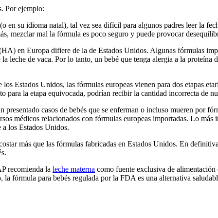
s. Por ejemplo:
 (o en su idioma natal), tal vez sea difícil para algunos padres leer la 
ás, mezclar mal la fórmula es poco seguro y puede provocar desequilibr
s (HA) en Europa difiere de la de Estados Unidos. Algunas fórmulas imp
e la leche de vaca. Por lo tanto, un bebé que tenga alergia a la proteí
de los Estados Unidos, las fórmulas europeas vienen para dos etapas etar
to para la etapa equivocada, podrían recibir la cantidad incorrecta de nu
n presentado casos de bebés que se enferman o incluso mueren por fór
rsos médicos relacionados con fórmulas europeas importadas. Lo más imp
e a los Estados Unidos.
costar más que las fórmulas fabricadas en Estados Unidos. En definitiva:
és.
AAP recomienda la
leche materna
como fuente exclusiva de alimentación 
la fórmula para bebés regulada por la FDA es una alternativa saludable.