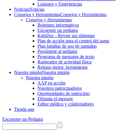
Lesiones y Emergencias
Noticias
Noticias
Consejos y Herramientas
Consejos y Herramientas
Consejos y Herramientas
Boletines informativos
Encuentre un pediatra
KidsDoc - Revise sus síntomas
Plan de acción para el control del asma
Plan familiar de uso de pantallas
Pregúntele al pediatra
Programa de mensajes de texto
Rastre​​ador de activida​d física
Retraso motor: herramienta
Nuestra misión
Nuestra misión
Nuestra misión
AAP en acción
Nuestros patrocinadores
Oportunidades de patrocinio
Difunda el mensaje
Editor médico y colaboradores
Tienda aap
Encuentre un Pediatra