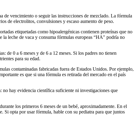
fecha de vencimiento o seguir las instrucciones de mezclado. La fórmula
ios de electrolitos, convulsiones y escaso aumento de peso.
ortadas etiquetadas como hipoalergénicas contienen proteínas que no
na de la leche de vaca y consuma fórmulas europeas “HA" podría no
ias: de 0 a 6 meses y de 6 a 12 meses. Si los padres no tienen
trientes para su edad.
mulas contaminadas fabricadas fuera de Estados Unidos. Por ejemplo,
ortante es que si una fórmula es retirada del mercado en el país
 no hay evidencia científica suficiente ni investigaciones que
durante los primeros 6 meses de un bebé, aproximadamente. En el
 Si opta por usar fórmula, hable con su pediatra para que juntos