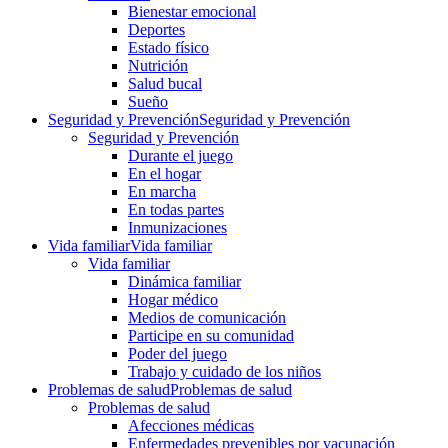
Bienestar emocional
Deportes
Estado físico
Nutrición
Salud bucal
Sueño
Seguridad y Prevención
Seguridad y Prevención
Seguridad y Prevención
Durante el juego
En el hogar
En marcha
En todas partes
Inmunizaciones
Vida familiar
Vida familiar
Vida familiar
Dinámica familiar
Hogar médico
Medios de comunicación
Participe en su comunidad
Poder del juego
Trabajo y cuidado de los niños
Problemas de salud
Problemas de salud
Problemas de salud
Afecciones médicas
Enfermedades prevenibles por vacunación