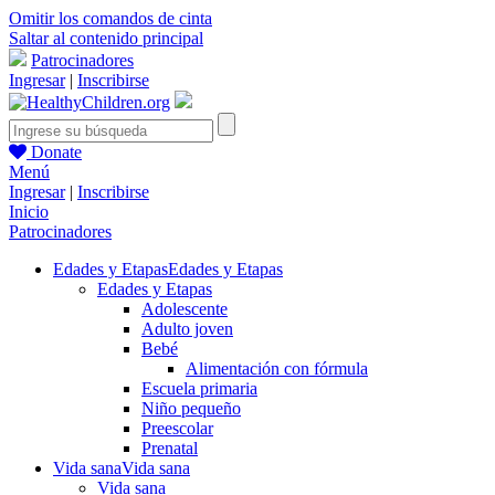
Omitir los comandos de cinta
Saltar al contenido principal
Patrocinadores
Ingresar
|
Inscribirse
Donate
Menú
Ingresar
|
Inscribirse
Inicio
Patrocinadores
Edades y Etapas
Edades y Etapas
Edades y Etapas
Adolescente
Adulto joven
Bebé
Alimentación con fórmula
Escuela primaria
Niño pequeño
Preescolar
Prenatal
Vida sana
Vida sana
Vida sana