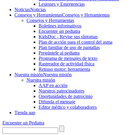
Lesiones y Emergencias
Noticias
Noticias
Consejos y Herramientas
Consejos y Herramientas
Consejos y Herramientas
Boletines informativos
Encuentre un pediatra
KidsDoc - Revise sus síntomas
Plan de acción para el control del asma
Plan familiar de uso de pantallas
Pregúntele al pediatra
Programa de mensajes de texto
Rastre​​ador de activida​d física
Retraso motor: herramienta
Nuestra misión
Nuestra misión
Nuestra misión
AAP en acción
Nuestros patrocinadores
Oportunidades de patrocinio
Difunda el mensaje
Editor médico y colaboradores
Tienda aap
Encuentre un Pediatra