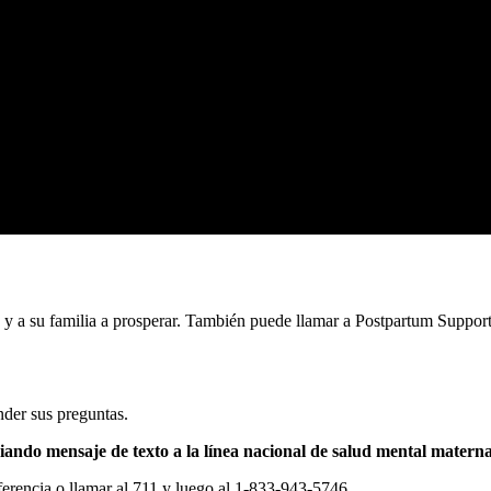
é y a su familia a prosperar. También puede llamar a Postpartum Support
nder sus preguntas.
iando mensaje de texto a la línea nacional de salud mental mat
erencia o llamar al 711 y luego al 1-833-943-5746.