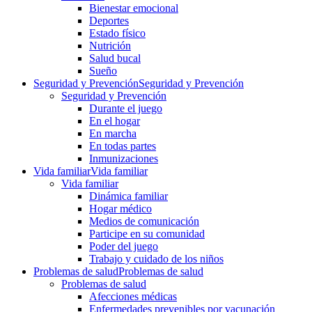
Bienestar emocional
Deportes
Estado físico
Nutrición
Salud bucal
Sueño
Seguridad y Prevención
Seguridad y Prevención
Seguridad y Prevención
Durante el juego
En el hogar
En marcha
En todas partes
Inmunizaciones
Vida familiar
Vida familiar
Vida familiar
Dinámica familiar
Hogar médico
Medios de comunicación
Participe en su comunidad
Poder del juego
Trabajo y cuidado de los niños
Problemas de salud
Problemas de salud
Problemas de salud
Afecciones médicas
Enfermedades prevenibles por vacunación