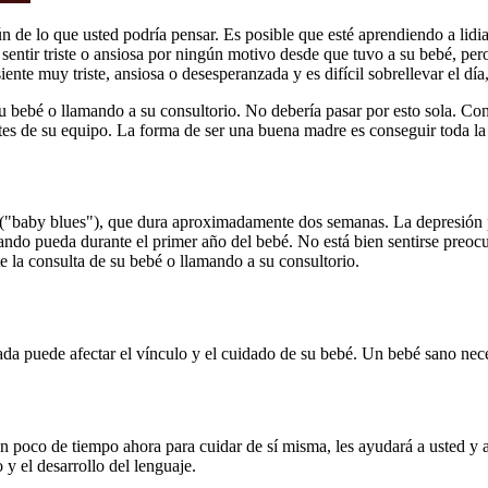
ún de lo que usted podría pensar. Es posible que esté aprendiendo a li
 sentir triste o ansiosa por ningún motivo desde que tuvo a su bebé, per
nte muy triste, ansiosa o desesperanzada y es difícil sobrellevar el dí
 bebé o llamando a su consultorio. No debería pasar por esto sola. Con
s de su equipo. La forma de ser una buena madre es conseguir toda la a
o ("baby blues"), que dura aproximadamente dos semanas. La depresión 
ando pueda durante el primer año del bebé. No está bien sentirse preocup
e la consulta de su bebé o llamando a su consultorio.
atada puede afectar el vínculo y el cuidado de su bebé. Un bebé sano ne
n poco de tiempo ahora para cuidar de sí misma, les ayudará a usted y a
 y el desarrollo del lenguaje.