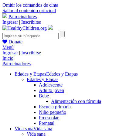
Omitir los comandos de cinta
Saltar al contenido principal
Patrocinadores
Ingresar
|
Inscribirse
Donate
Menú
Ingresar
|
Inscribirse
Inicio
Patrocinadores
Edades y Etapas
Edades y Etapas
Edades y Etapas
Adolescente
Adulto joven
Bebé
Alimentación con fórmula
Escuela primaria
Niño pequeño
Preescolar
Prenatal
Vida sana
Vida sana
Vida sana