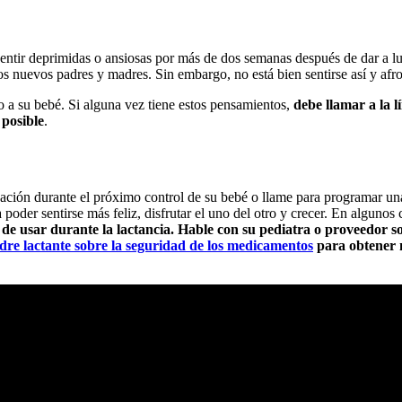
tir deprimidas o ansiosas por más de dos semanas después de dar a l
 nuevos padres y madres. Sin embargo, no está bien sentirse así y afron
 a su bebé. Si alguna vez tiene estos pensamientos,
debe llamar a la l
 posible
.
pación durante el próximo control de su bebé o llame para programar una
 poder sentirse más feliz, disfrutar el uno del otro y crecer. En alguno
 de usar durante la lactancia. Hable con su pediatra o proveedor 
dre lactante sobre la seguridad de los medicamentos
para obtener 