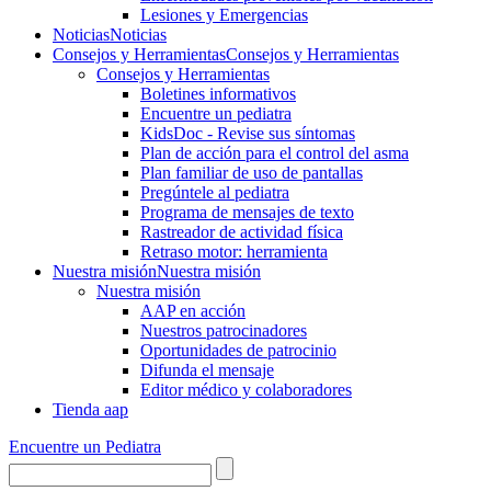
Lesiones y Emergencias
Noticias
Noticias
Consejos y Herramientas
Consejos y Herramientas
Consejos y Herramientas
Boletines informativos
Encuentre un pediatra
KidsDoc - Revise sus síntomas
Plan de acción para el control del asma
Plan familiar de uso de pantallas
Pregúntele al pediatra
Programa de mensajes de texto
Rastre​​ador de activida​d física
Retraso motor: herramienta
Nuestra misión
Nuestra misión
Nuestra misión
AAP en acción
Nuestros patrocinadores
Oportunidades de patrocinio
Difunda el mensaje
Editor médico y colaboradores
Tienda aap
Encuentre un Pediatra