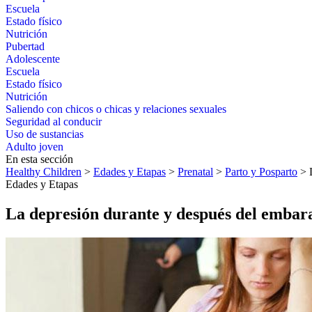
Escuela
Estado físico
Nutrición
Pubertad
Adolescente
Escuela
Estado físico
Nutrición
Saliendo con chicos o chicas y relaciones sexuales
Seguridad al conducir
Uso de sustancias
Adulto joven
En esta sección
Healthy Children
>
Edades y Etapas
>
Prenatal
>
Parto y Posparto
> L
Edades y Etapas
La depresión durante y después del embaraz