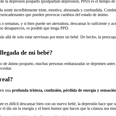
 de la depresión posparto (postpartum depression, PPD) es el tiempo de 
sentir increíblemente triste, emotiva, abrumada y confundida. Combine e
s desencadenantes que pueden provocar cambios del estado de ánimo.
 o semanas, y si bien puede ser aterradora, descansar lo suficiente y a
e no desaparecen, es posible que tenga PPD.
allá de solo estar nerviosas por tener un bebé. De hecho, la preocup
llegada de mi bebé?
de ánimo posparto, muchas personas embarazadas se deprimen antes de d
cesitar.
real?
nten una
profunda tristeza, confusión, pérdida de energía y sensació
pre es difícil descansar bien con un nuevo bebé, la depresión hace que 
 el día sin la energía y el buen humor que hacen que la crianza sea mu