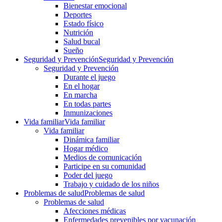
Bienestar emocional
Deportes
Estado físico
Nutrición
Salud bucal
Sueño
Seguridad y Prevención
Seguridad y Prevención
Seguridad y Prevención
Durante el juego
En el hogar
En marcha
En todas partes
Inmunizaciones
Vida familiar
Vida familiar
Vida familiar
Dinámica familiar
Hogar médico
Medios de comunicación
Participe en su comunidad
Poder del juego
Trabajo y cuidado de los niños
Problemas de salud
Problemas de salud
Problemas de salud
Afecciones médicas
Enfermedades prevenibles por vacunación