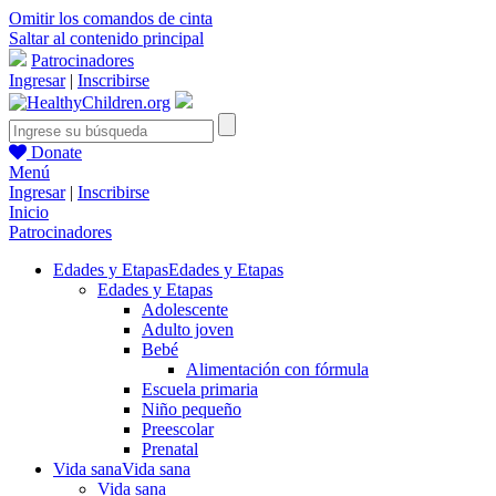
Omitir los comandos de cinta
Saltar al contenido principal
Patrocinadores
Ingresar
|
Inscribirse
Donate
Menú
Ingresar
|
Inscribirse
Inicio
Patrocinadores
Edades y Etapas
Edades y Etapas
Edades y Etapas
Adolescente
Adulto joven
Bebé
Alimentación con fórmula
Escuela primaria
Niño pequeño
Preescolar
Prenatal
Vida sana
Vida sana
Vida sana