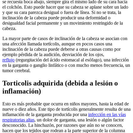
se recuesta boca abajo, siempre gira el mismo lado de su cara hacia
el colchón. Esto puede hacer que su cabeza se aplane sobre un lado
y que su cara parezca desigual o fuera de línea. Si no se trata, la
inclinación de la cabeza puede producir una deformidad o
desigualdad facial permanente y un movimiento restringido de la
cabeza.
La mayor parte de casos de inclinación de la cabeza se asocian con
una afección llamada tortícolis, aunque en pocos casos una
inclinación de la cabeza puede deberse a otras causas como por
ejemplo pérdida de la audición, desviación de los ojos,
reflujo
(regurgitación del ácido estomacal al esófago), una infección
en la garganta o ganglio linfático o con mucho menos frecuencia, un
tumor cerebral.
Torticolis adquirida (debida a lesión o
inflamación)
Esto es más probable que ocurra en niños mayores, hasta la edad de
nueve o diez años. Este tipo de tortícolis generalmente resulta de una
inflamación de la garganta producida por una
infección en las vías
respiratorias altas
, un dolor de garganta, una lesión o algún factor
desconocido. La hinchazón, por razones que aún no se conocen,
hacen que los tejidos que rodean a la parte superior de la columna