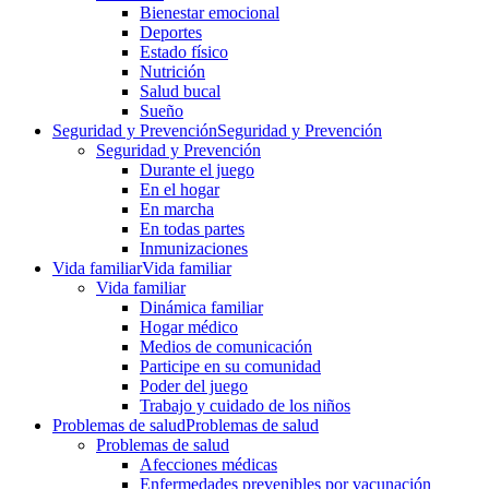
Bienestar emocional
Deportes
Estado físico
Nutrición
Salud bucal
Sueño
Seguridad y Prevención
Seguridad y Prevención
Seguridad y Prevención
Durante el juego
En el hogar
En marcha
En todas partes
Inmunizaciones
Vida familiar
Vida familiar
Vida familiar
Dinámica familiar
Hogar médico
Medios de comunicación
Participe en su comunidad
Poder del juego
Trabajo y cuidado de los niños
Problemas de salud
Problemas de salud
Problemas de salud
Afecciones médicas
Enfermedades prevenibles por vacunación