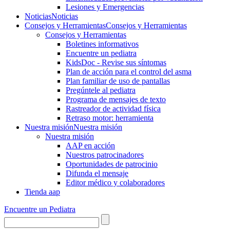
Lesiones y Emergencias
Noticias
Noticias
Consejos y Herramientas
Consejos y Herramientas
Consejos y Herramientas
Boletines informativos
Encuentre un pediatra
KidsDoc - Revise sus síntomas
Plan de acción para el control del asma
Plan familiar de uso de pantallas
Pregúntele al pediatra
Programa de mensajes de texto
Rastre​​ador de activida​d física
Retraso motor: herramienta
Nuestra misión
Nuestra misión
Nuestra misión
AAP en acción
Nuestros patrocinadores
Oportunidades de patrocinio
Difunda el mensaje
Editor médico y colaboradores
Tienda aap
Encuentre un Pediatra