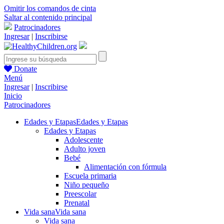
Omitir los comandos de cinta
Saltar al contenido principal
Patrocinadores
Ingresar
|
Inscribirse
Donate
Menú
Ingresar
|
Inscribirse
Inicio
Patrocinadores
Edades y Etapas
Edades y Etapas
Edades y Etapas
Adolescente
Adulto joven
Bebé
Alimentación con fórmula
Escuela primaria
Niño pequeño
Preescolar
Prenatal
Vida sana
Vida sana
Vida sana