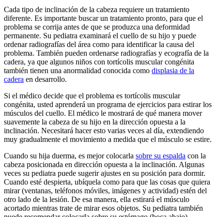
Cada tipo de inclinación de la cabeza requiere un tratamiento
diferente. Es importante buscar un tratamiento pronto, para que el
problema se corrija antes de que se produzca una deformidad
permanente. Su pediatra examinará el cuello de su hijo y puede
ordenar radiografías del área como para identificar la causa del
problema. También pueden ordenarse radiografías y ecografía de la
cadera, ya que algunos niños con tortícolis muscular congénita
también tienen una anormalidad conocida como
displasia de la
cadera
en desarrollo.
Si el médico decide que el problema es tortícolis muscular
congénita, usted aprenderá un programa de ejercicios para estirar los
músculos del cuello. El médico le mostrará de qué manera mover
suavemente la cabeza de su hijo en la dirección opuesta a la
inclinación. Necesitará hacer esto varias veces al día, extendiendo
muy gradualmente el movimiento a medida que el músculo se estire.
Cuando su hija duerma, es mejor colocarla
sobre su espalda
con la
cabeza posicionada en dirección opuesta a la inclinación. Algunas
veces su pediatra puede sugerir ajustes en su posición para dormir.
Cuando esté despierta, ubíquela como para que las cosas que quiera
mirar (ventanas, teléfonos móviles, imágenes y actividad) estén del
otro lado de la lesión. De esa manera, ella estirará el músculo
acortado mientras trate de mirar esos objetos. Su pediatra también
puede recomendar colocarla sobre su estómago (boca abajo)