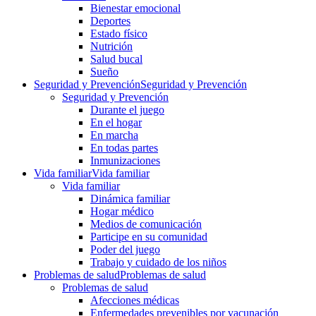
Bienestar emocional
Deportes
Estado físico
Nutrición
Salud bucal
Sueño
Seguridad y Prevención
Seguridad y Prevención
Seguridad y Prevención
Durante el juego
En el hogar
En marcha
En todas partes
Inmunizaciones
Vida familiar
Vida familiar
Vida familiar
Dinámica familiar
Hogar médico
Medios de comunicación
Participe en su comunidad
Poder del juego
Trabajo y cuidado de los niños
Problemas de salud
Problemas de salud
Problemas de salud
Afecciones médicas
Enfermedades prevenibles por vacunación