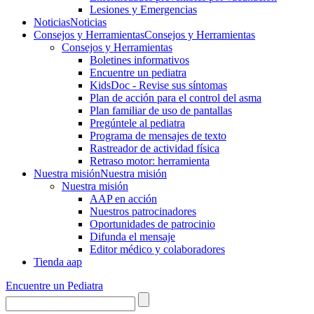
Lesiones y Emergencias
Noticias
Noticias
Consejos y Herramientas
Consejos y Herramientas
Consejos y Herramientas
Boletines informativos
Encuentre un pediatra
KidsDoc - Revise sus síntomas
Plan de acción para el control del asma
Plan familiar de uso de pantallas
Pregúntele al pediatra
Programa de mensajes de texto
Rastre​​ador de activida​d física
Retraso motor: herramienta
Nuestra misión
Nuestra misión
Nuestra misión
AAP en acción
Nuestros patrocinadores
Oportunidades de patrocinio
Difunda el mensaje
Editor médico y colaboradores
Tienda aap
Encuentre un Pediatra