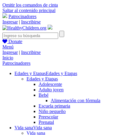
Omitir los comandos de cinta
Saltar al contenido principal
Patrocinadores
Ingresar
|
Inscribirse
Donate
Menú
Ingresar
|
Inscribirse
Inicio
Patrocinadores
Edades y Etapas
Edades y Etapas
Edades y Etapas
Adolescente
Adulto joven
Bebé
Alimentación con fórmula
Escuela primaria
Niño pequeño
Preescolar
Prenatal
Vida sana
Vida sana
Vida sana