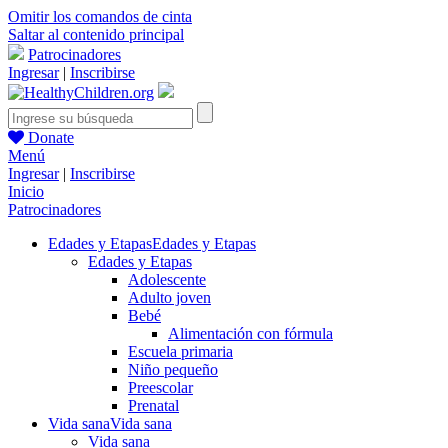
Omitir los comandos de cinta
Saltar al contenido principal
Patrocinadores
Ingresar
|
Inscribirse
Donate
Menú
Ingresar
|
Inscribirse
Inicio
Patrocinadores
Edades y Etapas
Edades y Etapas
Edades y Etapas
Adolescente
Adulto joven
Bebé
Alimentación con fórmula
Escuela primaria
Niño pequeño
Preescolar
Prenatal
Vida sana
Vida sana
Vida sana