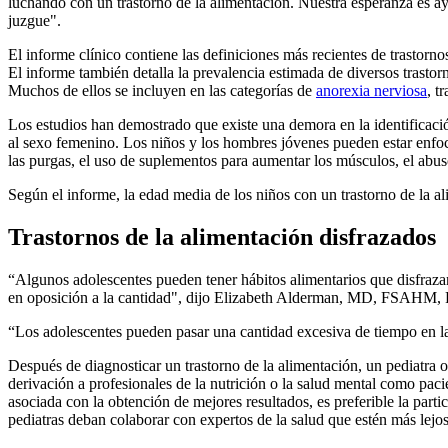
luchando con un trastorno de la alimentación. Nuestra esperanza es ay
juzgue".
El informe clínico contiene las definiciones más recientes de trastorno
El informe también detalla la prevalencia estimada de diversos trastor
Muchos de ellos se incluyen en las categorías de
anorexia nerviosa
, t
Los estudios han demostrado que existe una demora en la identificació
al sexo femenino. Los niños y los hombres jóvenes pueden estar enfoca
las purgas, el uso de suplementos para aumentar los músculos, el abus
Según el informe, la edad media de los niños con un trastorno de la a
Trastornos de la alimentación disfrazados
“Algunos adolescentes pueden tener hábitos alimentarios que disfrazan
en oposición a la cantidad", dijo Elizabeth Alderman, MD, FSAHM, 
“Los adolescentes pueden pasar una cantidad excesiva de tiempo en la 
Después de diagnosticar un trastorno de la alimentación, un pediatra 
derivación a profesionales de la nutrición o la salud mental como pac
asociada con la obtención de mejores resultados, es preferible la parti
pediatras deban colaborar con expertos de la salud que estén más lejo