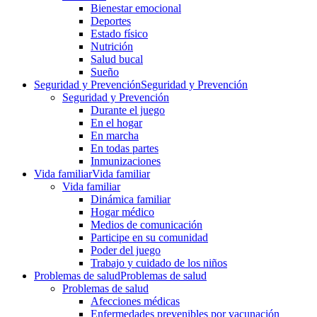
Bienestar emocional
Deportes
Estado físico
Nutrición
Salud bucal
Sueño
Seguridad y Prevención
Seguridad y Prevención
Seguridad y Prevención
Durante el juego
En el hogar
En marcha
En todas partes
Inmunizaciones
Vida familiar
Vida familiar
Vida familiar
Dinámica familiar
Hogar médico
Medios de comunicación
Participe en su comunidad
Poder del juego
Trabajo y cuidado de los niños
Problemas de salud
Problemas de salud
Problemas de salud
Afecciones médicas
Enfermedades prevenibles por vacunación