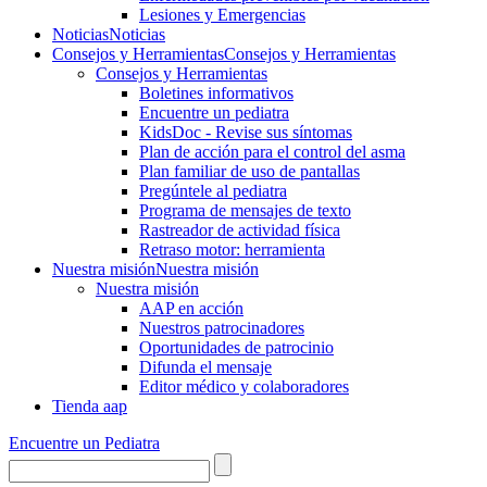
Lesiones y Emergencias
Noticias
Noticias
Consejos y Herramientas
Consejos y Herramientas
Consejos y Herramientas
Boletines informativos
Encuentre un pediatra
KidsDoc - Revise sus síntomas
Plan de acción para el control del asma
Plan familiar de uso de pantallas
Pregúntele al pediatra
Programa de mensajes de texto
Rastre​​ador de activida​d física
Retraso motor: herramienta
Nuestra misión
Nuestra misión
Nuestra misión
AAP en acción
Nuestros patrocinadores
Oportunidades de patrocinio
Difunda el mensaje
Editor médico y colaboradores
Tienda aap
Encuentre un Pediatra