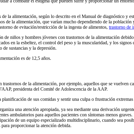
udar a combatir el estigma que pueden sufrir y proporcionar un entorno
s de la alimentación, según lo descrito en el Manual de diagnóstico y es
nos de la alimentación, que varían mucho dependiendo de la población y lo
rastorno de evitación/restricción de la ingesta de alimentos,
trastorno de 
n de niños y hombres jóvenes con trastornos de la alimentación debido 
dos en la esbeltez, el control del peso y la muscularidad, y los signos
o de sustancias y la depresión.
limentación es de 12,5 años.
 trastornos de la alimentación, por ejemplo, aquellos que se vuelven ca
FAAP, presidenta del Comité de Adolescencia de la AAP.
planificación de sus comidas y sentir una culpa o frustración extremas
organiza una atención apropiada, ya sea mediante una derivación urgent
ientes ambulatorios para aquellos pacientes con síntomas menos graves.
cipación de un equipo especializado multidisciplinario, cuando sea posibl
s para proporcionar la atención debida.