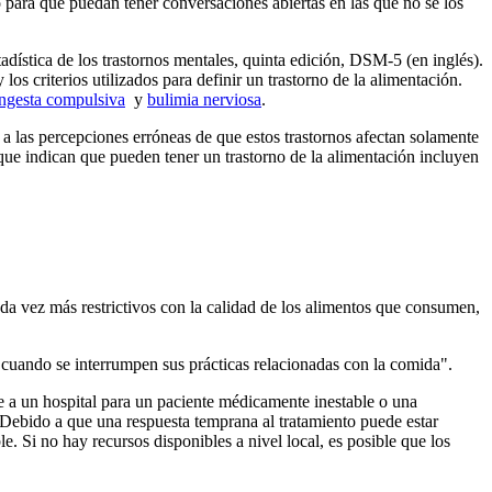
 para que puedan tener conversaciones abiertas en las que no se los
tadística de los trastornos mentales, quinta edición, DSM-5 (en inglés).
s criterios utilizados para definir un trastorno de la alimentación.
ingesta compulsiva
y
bulimia nerviosa
.
a las percepciones erróneas de que estos trastornos afectan solamente
 que indican que pueden tener un trastorno de la alimentación incluyen
da vez más restrictivos con la calidad de los alimentos que consumen,
 cuando se interrumpen sus prácticas relacionadas con la comida".
e a un hospital para un paciente médicamente inestable o una
 Debido a que una respuesta temprana al tratamiento puede estar
e. Si no hay recursos disponibles a nivel local, es posible que los