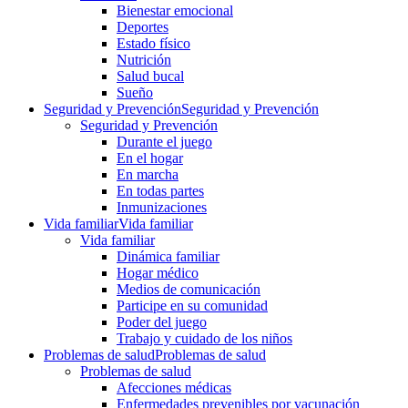
Bienestar emocional
Deportes
Estado físico
Nutrición
Salud bucal
Sueño
Seguridad y Prevención
Seguridad y Prevención
Seguridad y Prevención
Durante el juego
En el hogar
En marcha
En todas partes
Inmunizaciones
Vida familiar
Vida familiar
Vida familiar
Dinámica familiar
Hogar médico
Medios de comunicación
Participe en su comunidad
Poder del juego
Trabajo y cuidado de los niños
Problemas de salud
Problemas de salud
Problemas de salud
Afecciones médicas
Enfermedades prevenibles por vacunación