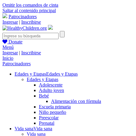
Omitir los comandos de cinta
Saltar al contenido principal
Patrocinadores
Ingresar
|
Inscribirse
Donate
Menú
Ingresar
|
Inscribirse
Inicio
Patrocinadores
Edades y Etapas
Edades y Etapas
Edades y Etapas
Adolescente
Adulto joven
Bebé
Alimentación con fórmula
Escuela primaria
Niño pequeño
Preescolar
Prenatal
Vida sana
Vida sana
Vida sana