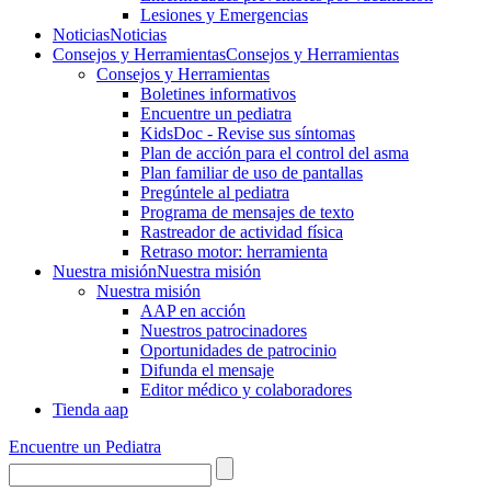
Lesiones y Emergencias
Noticias
Noticias
Consejos y Herramientas
Consejos y Herramientas
Consejos y Herramientas
Boletines informativos
Encuentre un pediatra
KidsDoc - Revise sus síntomas
Plan de acción para el control del asma
Plan familiar de uso de pantallas
Pregúntele al pediatra
Programa de mensajes de texto
Rastre​​ador de activida​d física
Retraso motor: herramienta
Nuestra misión
Nuestra misión
Nuestra misión
AAP en acción
Nuestros patrocinadores
Oportunidades de patrocinio
Difunda el mensaje
Editor médico y colaboradores
Tienda aap
Encuentre un Pediatra