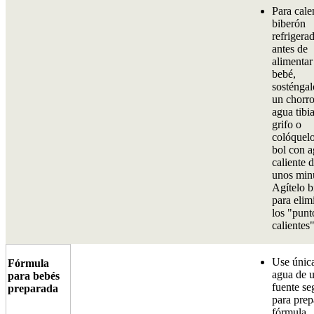
Para cale
biberón
refrigera
antes de
alimentar
bebé,
sosténgal
un chorro
agua tibia
grifo o
colóquel
bol con 
caliente 
unos min
Agítelo b
para elim
los "punt
calientes"
Use únic
Fórmula
agua de 
para bebés
fuente se
preparada
para prep
fórmula.