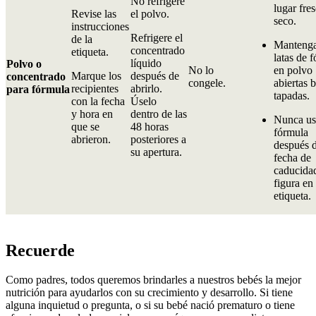
No refrigere
lugar fre
Revise las
el polvo.
seco.
instrucciones
Refrigere el
de la
Mantenga
concentrado
etiqueta.
latas de 
líquido
Polvo o
No lo
en polvo
Marque los
después de
concentrado
congele.
abiertas 
recipientes
abrirlo.
para fórmula
tapadas.
con la fecha
Úselo
y hora en
dentro de las
Nunca us
que se
48 horas
fórmula
abrieron.
posteriores a
después d
su apertura.
fecha de
caducida
figura en 
etiqueta.
Recuerde
Como padres, todos queremos brindarles a nuestros bebés la mejor
nutrición para ayudarlos con su crecimiento y desarrollo. Si tiene
alguna inquietud o pregunta, o si su bebé nació prematuro o tiene