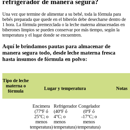
refrigerador de manera segura?
Una vez que termine de alimentar a su bebé, toda la fórmula para
bebés preparada que quede en el biberón debe desecharse dentro de
1 hora. La fórmula premezclada o la leche materna almacenadas en
biberones limpios se pueden conservar por más tiempo, según la
temperatura y el lugar donde se encuentren.
Aquí le brindamos pautas para almacenar de
manera segura todo, desde leche materna fresca
hasta insumos de fórmula en polvo:
Tipo de leche
materna o
Lugar y temperatura
Notas
fórmula
Encimera
Refrigerador
Congelador
(77ºF ó
(40ºF ó
(0ºF ó
25°C; o
4°C; o
-17°C; o
menos
menos
menos
temperatura)
temperatura)
temperatura)