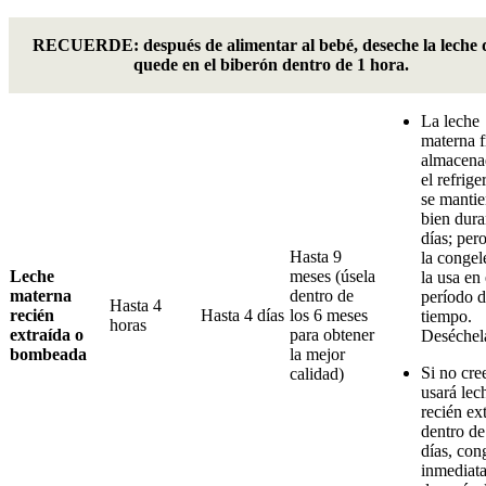
RECUERDE: después de alimentar al bebé, deseche la leche 
quede en el biberón dentro de 1 hora.
La leche
materna f
almacena
el refrige
se manti
bien dura
días; pe
Hasta 9
la congel
Leche
meses (úsela
la usa en
materna
dentro de
período 
Hasta 4
recién
Hasta 4 días
los 6 meses
tiempo.
horas
extraída o
para obtener
Deséchel
bombeada
la mejor
Si no cre
calidad)
usará lec
recién ex
dentro de
días, con
inmediat