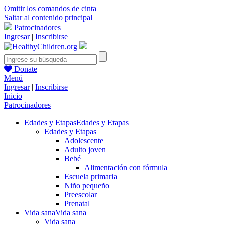
Omitir los comandos de cinta
Saltar al contenido principal
Patrocinadores
Ingresar
|
Inscribirse
Donate
Menú
Ingresar
|
Inscribirse
Inicio
Patrocinadores
Edades y Etapas
Edades y Etapas
Edades y Etapas
Adolescente
Adulto joven
Bebé
Alimentación con fórmula
Escuela primaria
Niño pequeño
Preescolar
Prenatal
Vida sana
Vida sana
Vida sana