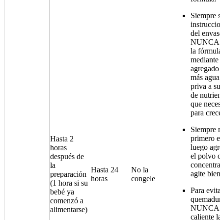
Siempre s
instrucci
del envas
NUNCA e
la fórmul
mediante 
agregado
más agua
priva a s
de nutrie
que neces
para crece
Siempre 
primero e
Hasta 2
luego ag
horas
el polvo o
después de
concentr
la
Hasta 24
No la
agite bien
preparación
horas
congele
(1 hora si su
Para evit
bebé ya
quemadur
comenzó a
NUNCA
alimentarse)
caliente l