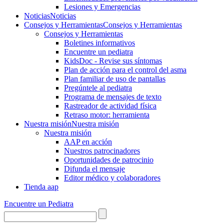
Lesiones y Emergencias
Noticias
Noticias
Consejos y Herramientas
Consejos y Herramientas
Consejos y Herramientas
Boletines informativos
Encuentre un pediatra
KidsDoc - Revise sus síntomas
Plan de acción para el control del asma
Plan familiar de uso de pantallas
Pregúntele al pediatra
Programa de mensajes de texto
Rastre​​ador de activida​d física
Retraso motor: herramienta
Nuestra misión
Nuestra misión
Nuestra misión
AAP en acción
Nuestros patrocinadores
Oportunidades de patrocinio
Difunda el mensaje
Editor médico y colaboradores
Tienda aap
Encuentre un Pediatra