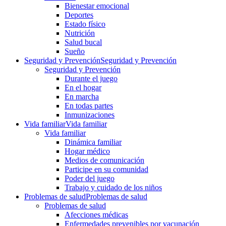
Bienestar emocional
Deportes
Estado físico
Nutrición
Salud bucal
Sueño
Seguridad y Prevención
Seguridad y Prevención
Seguridad y Prevención
Durante el juego
En el hogar
En marcha
En todas partes
Inmunizaciones
Vida familiar
Vida familiar
Vida familiar
Dinámica familiar
Hogar médico
Medios de comunicación
Participe en su comunidad
Poder del juego
Trabajo y cuidado de los niños
Problemas de salud
Problemas de salud
Problemas de salud
Afecciones médicas
Enfermedades prevenibles por vacunación