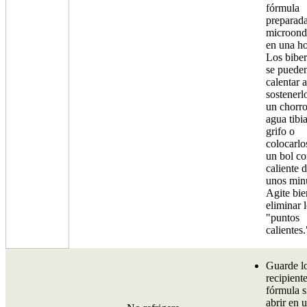
fórmula
preparad
microond
en una ho
Los bibe
se puede
calentar a
sostenerl
un chorro
agua tibia
grifo o
colocarlo
un bol c
caliente 
unos min
Agite bie
eliminar 
"puntos
calientes.
Guarde l
recipient
fórmula s
abrir en 