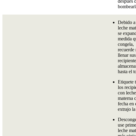
después 
bombearl
Debido a 
leche ma
se expan
medida q
congela,
recuerde
llenar sus
recipient
almacena
hasta el t
Etiquete 
los recipi
con leche
materna c
fecha en 
extrajo la
Desconge
use prime
leche ma
más vieja