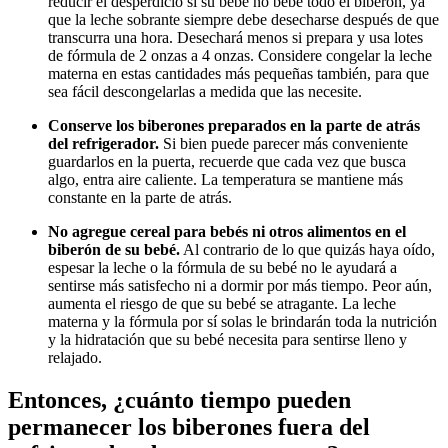
reducir el desperdicio si su bebé no bebe todo el biberón, ya
que la leche sobrante siempre debe desecharse después de que
transcurra una hora. Desechará menos si prepara y usa lotes
de fórmula de 2 onzas a 4 onzas. Considere congelar la leche
materna en estas cantidades más pequeñas también, para que
sea fácil descongelarlas a medida que las necesite.
Conserve los biberones preparados en la parte de atrás
del refrigerador.
Si bien puede parecer más conveniente
guardarlos en la puerta, recuerde que cada vez que busca
algo, entra aire caliente. La temperatura se mantiene más
constante en la parte de atrás.
No agregue cereal para bebés ni otros alimentos en el
biberón de su bebé.
Al contrario de lo que quizás haya oído,
espesar la leche o la fórmula de su bebé no le ayudará a
sentirse más satisfecho ni a dormir por más tiempo. Peor aún,
aumenta el riesgo de que su bebé se atragante. La leche
materna y la fórmula por sí solas le brindarán toda la nutrición
y la hidratación que su bebé necesita para sentirse lleno y
relajado.
Entonces, ¿cuánto tiempo pueden
permanecer los biberones fuera del