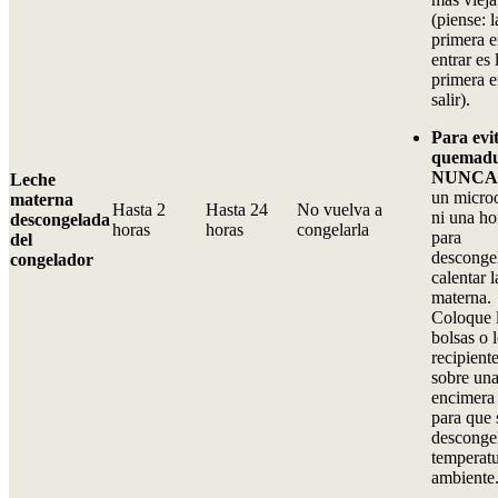
(piense: l
primera 
entrar es 
primera 
salir).
Para evi
quemadu
NUNC
Leche
un micro
materna
Hasta 2
Hasta 24
No vuelva a
ni una ho
descongelada
horas
horas
congelarla
para
del
desconge
congelador
calentar l
materna.
Coloque 
bolsas o 
recipient
sobre un
encimera 
para que 
desconge
temperat
ambiente