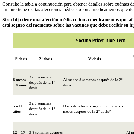
Consulte la tabla a continuación para obtener detalles sobre cuántas 
un niño tiene ciertas afecciones médicas o toma medicamentos que debi
Si su hijo tiene una afección médica o toma medicamentos que afe
está seguro del momento sobre las vacunas que debe recibir su hij
Vacuna Pfizer-BioNTech
1° dosis
2° dosis
3° dosis
3 a 8 semanas
6 meses
Al menos 8 semanas después de la 2°
después de la 1°
– 4 años
dosis
dosis
3 a 8 semanas
5 – 11
Dosis de refuerzo original al menos 5
después de la 1°
años
meses después de la 2° dosis*
dosis
12 – 17
3-8 semanas después
Al m