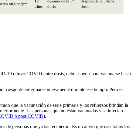
17
después de la 1°
después de la última
uerzo original)**
años
dosis
dosis
OVID-19 o tuvo COVID entre dosis, debe esperar para vacunarse hasta
or riesgo de enfermarse nuevamente durante ese tiempo. Pero es
rado que la vacunación de serie primaria y los refuerzos brindan la
nteriormente. Las personas que no están vacunadas y se infectan
e COVID o post-COVID
).
s de personas que ya las recibieron. Es un alivio que casi todos los