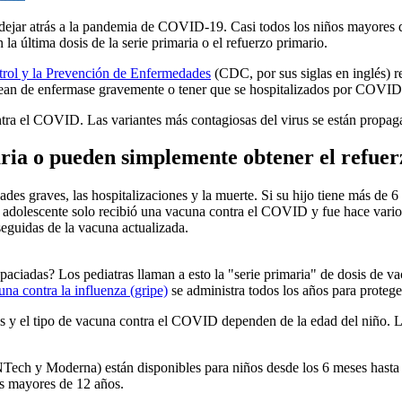
a dejar atrás a la pandemia de COVID-19. Casi todos los niños mayores
a última dosis de la serie primaria o el refuerzo primario.
rol y la Prevención de Enfermedades
(CDC, por sus siglas en inglés) 
odean de enfermase gravemente o tener que se hospitalizados por COVID
ntra el COVID. Las variantes más contagiosas del virus se están propa
aria o pueden simplemente obtener el refuer
des graves, las hospitalizaciones y la muerte. Si su hijo tiene más de 6
 o adolescente solo recibió una vacuna contra el COVID y fue hace vari
seguidas de la vacuna actualizada.
paciadas? Los pediatras llaman a esto la "serie primaria" de dosis de vac
una contra la influenza (gripe)
se administra todos los años para protege
is y el tipo de vacuna contra el COVID dependen de la edad del niño. 
ch y Moderna) están disponibles para niños desde los 6 meses hasta 
os mayores de 12 años.