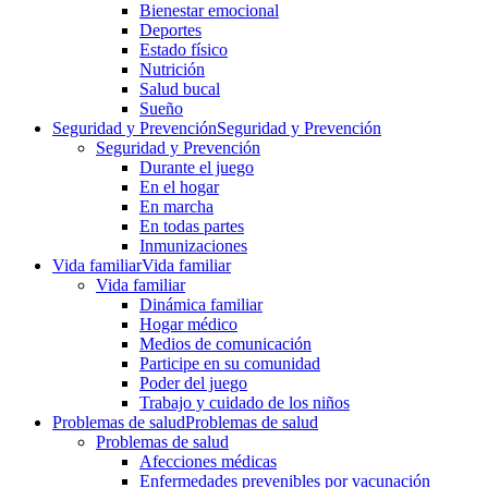
Bienestar emocional
Deportes
Estado físico
Nutrición
Salud bucal
Sueño
Seguridad y Prevención
Seguridad y Prevención
Seguridad y Prevención
Durante el juego
En el hogar
En marcha
En todas partes
Inmunizaciones
Vida familiar
Vida familiar
Vida familiar
Dinámica familiar
Hogar médico
Medios de comunicación
Participe en su comunidad
Poder del juego
Trabajo y cuidado de los niños
Problemas de salud
Problemas de salud
Problemas de salud
Afecciones médicas
Enfermedades prevenibles por vacunación