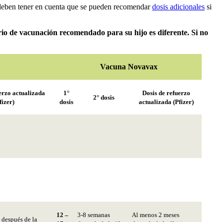
es deben tener en cuenta que se pueden recomendar
dosis adicionales
si
rio de vacunación recomendado para su hijo es diferente. Si no
Vacuna Novavax
erzo actualizada
1°
Dosis de refuerzo
2° dosis
fizer)
dosis
actualizada (Pfizer)
12 –
3-8 semanas
Al menos 2 meses
 después de la