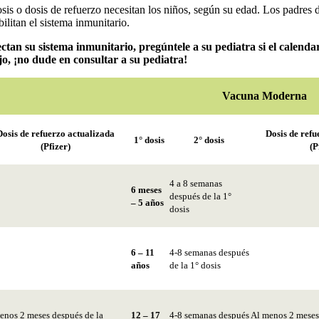
dosis o dosis de refuerzo necesitan los niños, según su edad. Los padr
litan el sistema inmunitario.
ctan su sistema inmunitario, pregúntele a su pediatra si el calenda
o, ¡no dude en consultar a su pediatra!
Vacuna Moderna
Dosis de refuerzo actualizada
Dosis de refu
1° dosis
2° dosis
(Pfizer)
(P
4 a 8 semanas
6 meses
después de la 1°
– 5 años
dosis
6 – 11
4-8 semanas después
años
de la 1° dosis
enos 2 meses después de la
12 – 17
4-8 semanas después
Al menos 2 meses