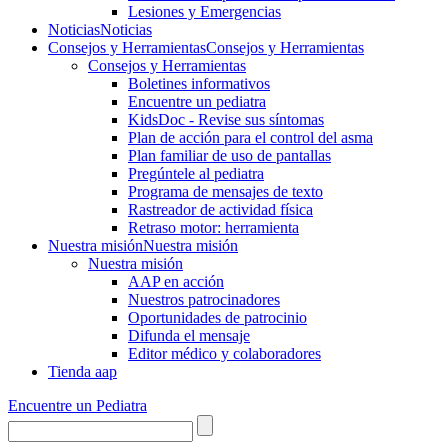
Lesiones y Emergencias
Noticias
Noticias
Consejos y Herramientas
Consejos y Herramientas
Consejos y Herramientas
Boletines informativos
Encuentre un pediatra
KidsDoc - Revise sus síntomas
Plan de acción para el control del asma
Plan familiar de uso de pantallas
Pregúntele al pediatra
Programa de mensajes de texto
Rastre​​ador de activida​d física
Retraso motor: herramienta
Nuestra misión
Nuestra misión
Nuestra misión
AAP en acción
Nuestros patrocinadores
Oportunidades de patrocinio
Difunda el mensaje
Editor médico y colaboradores
Tienda aap
Encuentre un Pediatra