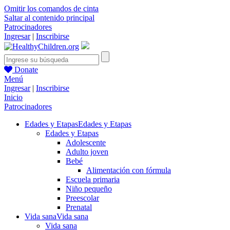
Omitir los comandos de cinta
Saltar al contenido principal
Patrocinadores
Ingresar
|
Inscribirse
Donate
Menú
Ingresar
|
Inscribirse
Inicio
Patrocinadores
Edades y Etapas
Edades y Etapas
Edades y Etapas
Adolescente
Adulto joven
Bebé
Alimentación con fórmula
Escuela primaria
Niño pequeño
Preescolar
Prenatal
Vida sana
Vida sana
Vida sana