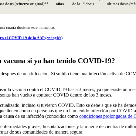
mas dosis (refuerzo original)**
años
de la 1° dosis
últimas dosis (ref
 una cuarta dosis en este momento.
tra el COVID-19 de la AAP (en inglés)
 la vacuna si ya han tenido COVID-19?
 después de una infección. Si su hijo tiene una infección activa de C
sar la vacuna contra el COVID-19 hasta 3 meses, ya que existe un men
personas han vuelto a contraer COVID dentro de los 3 meses.
ctualizado, incluso si tuvieron COVID. Esto se debe a que se ha demost
 que tienen como en personas que no han tenido infección por COVID a
o a causa de su infección (conocidos como
condiciones prolongadas d
nfermedades graves, hospitalizaciones y la muerte de cientos de millone
frutar de sus comunidades de manera segura.