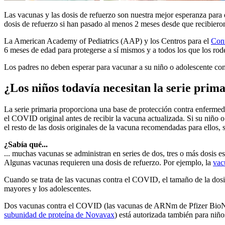
​Las vacunas y las dosis de refuerzo son nuestra mejor esperanza par
dosis de refuerzo si han pasado al menos 2 meses desde que recibieron l
La American Academy of Pediatrics (AAP) y los Centros para el
Cont
6 meses de edad para protegerse a sí mismos y a todos los que los r
Los padres no deben esperar para vacunar a su niño o adolescente co
¿Los niños todavía necesitan la serie prim
La serie primaria proporciona una base de protección contra enfermeda
el COVID original antes de recibir la vacuna actualizada. Si su niño
el resto de las dosis originales de la vacuna recomendadas para ellos, 
¿Sabía qué...
... muchas vacunas se administran en series de dos, tres o más dosis es
Algunas vacunas requieren una dosis de refuerzo. Por ejemplo, la
vac
Cuando se trata de las vacunas contra el COVID, el tamaño de la dos
mayores y los adolescentes.
Dos vacunas contra el COVID (las vacunas de ARNm de Pfizer BioNTe
subunidad de proteína de Novavax
) está autorizada también para niñ