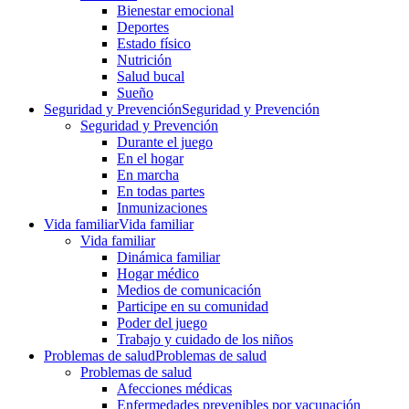
Bienestar emocional
Deportes
Estado físico
Nutrición
Salud bucal
Sueño
Seguridad y Prevención
Seguridad y Prevención
Seguridad y Prevención
Durante el juego
En el hogar
En marcha
En todas partes
Inmunizaciones
Vida familiar
Vida familiar
Vida familiar
Dinámica familiar
Hogar médico
Medios de comunicación
Participe en su comunidad
Poder del juego
Trabajo y cuidado de los niños
Problemas de salud
Problemas de salud
Problemas de salud
Afecciones médicas
Enfermedades prevenibles por vacunación