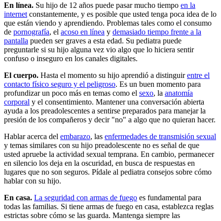
En línea.
Su hijo de 12 años puede pasar mucho tiempo
en la
internet
constantemente, y es posible que usted tenga poca idea de lo
que están viendo y aprendiendo. Problemas tales como el consumo
de
pornografía
, el
acoso en línea
y
demasiado tiempo frente a la
pantalla
pueden ser graves a esta edad. Su pediatra puede
preguntarle si su hijo alguna vez vio algo que lo hiciera sentir
confuso o inseguro en los canales digitales.
El cuerpo.
Hasta el momento su hijo aprendió a distinguir
entre el
contacto físico seguro y el peligroso
. Es un buen momento para
profundizar un poco más en temas como el
sexo
, la
anatomía
corporal
y el consentimiento. Mantener una conversación abierta
ayuda a los preadolescentes a sentirse preparados para manejar la
presión de los compañeros y decir "no" a algo que no quieran hacer.
Hablar acerca del
embarazo
, las
enfermedades de transmisión sexual
y temas similares con su hijo preadolescente no es señal de que
usted apruebe la actividad sexual temprana. En cambio, permanecer
en silencio los deja en la oscuridad, en busca de respuestas en
lugares que no son seguros. Pídale al pediatra consejos sobre cómo
hablar con su hijo.
En casa.
La
seguridad con armas de fuego
es fundamental para
todas las familias. Si tiene armas de fuego en casa, establezca reglas
estrictas sobre cómo se las guarda. Mantenga siempre las