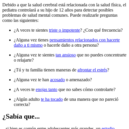
Debido a que la salud cerebral está relacionada con la salud física, el
pediatra controlará a su hijo de 12 años para detectar posibles
problemas de salud mental comunes. Puede realizarle preguntas
como las siguientes:
¿A veces te sientes
triste o impotente
? ¿Con qué frecuencia?
¿Alguna vez tienes
pensamientos relacionados con hacerte
daño a ti mismo
o hacerle daño a otra persona?
¿Alguna vez te sientes
tan ansioso
que no puedes concentrarte
o relajarte?
¿Tú y tu familia tienen maneras de
afrontar el estrés
?
¿Alguna vez te han
acosado
o amenazado?
¿A veces te
enojas tanto
que no sabes cómo controlarte?
¿Algún adulto
te ha tocado
de una manera que no pareció
correcta?
¿Sabía que...
...si bien es común entre adolescentes más grandes, un
estudio