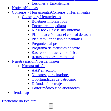
Lesiones y Emergencias
Noticias
Noticias
Consejos y Herramientas
Consejos y Herramientas
Consejos y Herramientas
Boletines informativos
Encuentre un pediatra
KidsDoc - Revise sus síntomas
Plan de acción para el control del asma
Plan familiar de uso de pantallas
Pregúntele al pediatra
Programa de mensajes de texto
Rastre​​ador de activida​d física
Retraso motor: herramienta
Nuestra misión
Nuestra misión
Nuestra misión
AAP en acción
Nuestros patrocinadores
Oportunidades de patrocinio
Difunda el mensaje
Editor médico y colaboradores
Tienda aap
Encuentre un Pediatra