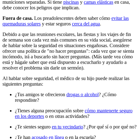
municiones separadas. Si tiene
piscinas
y
camas elásticas
en casa,
debe conocer los peligros que implican.
Fuera de casa.
Los preadolescentes deben saber cómo
evitar las
quemaduras solares
y estar seguros
cerca del agua
.
Debido a que las reuniones escolares, las fiestas y los viajes de fin
de semana son cada vez más comunes en su vida social, asegúrese
de hablar sobre la seguridad en situaciones engañosas. Considere
ofrecer una política de "no hacer preguntas": cada vez que se sienta
incómodo, irá a buscarlo sin hacer preguntas. (Más tarde vea cómo
está y hágale saber que está dispuesto a escucharlo y ayudarlo a
resolver el problema sin darle un sermón).
Al hablar sobre seguridad, el médico de su hijo puede realizar las
siguientes preguntas:
¿Tus amigos te ofrecieron
drogas o alcohol
? ¿Cómo
respondiste?
¿Tienes alguna preocupación sobre
cómo mantenerte seguro
en los deportes
o en otras actividades?
¿Te sientes seguro
en tu vecindario
? ¿Por qué sí o por qué no?
¿Te han
acosado en línea
o en la escuela?