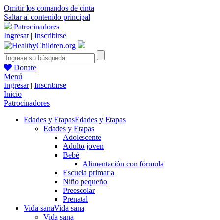
Omitir los comandos de cinta
Saltar al contenido principal
Patrocinadores
Ingresar
|
Inscribirse
Donate
Menú
Ingresar
|
Inscribirse
Inicio
Patrocinadores
Edades y Etapas
Edades y Etapas
Edades y Etapas
Adolescente
Adulto joven
Bebé
Alimentación con fórmula
Escuela primaria
Niño pequeño
Preescolar
Prenatal
Vida sana
Vida sana
Vida sana