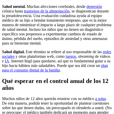
Salud mental.
Muchas afecciones cerebrales, desde
depresión
crónica hasta
trastornos de la alimentación
, se diagnostican durante
la preadolescencia. Una evaluación cuidadosa ayuda al equipo
médico de su hijo a brindar tratamiento temprano, que es la mejor
manera de minimizar el impacto a largo plazo de cualquier problema
de salud mental. Incluso los niños que no tienen un diagnóstico
específico son propensos a experimentar cambios de estado de
ánimo, pérdida del sueño, episodios de ansiedad y otras amenazas
para su bienestar mental.
Salud digital.
Este término se refiere al uso responsable de las
redes
sociales
y otras plataformas web, como
juegos
,
streaming
de videos
e
IA
. Internet llegó para quedarse, así que es fundamental guiar a su
hijo hacia hábitos más saludables. Puede que sea útil crear un
plan
para el consumo digital de la familia
.
Qué esperar en el control anual de los 12
años
Muchos niños de 12 años querrán reunirse con su médico
a solas
.
De esta manera, podrán tener la oportunidad de plantear cuestiones
sobre las que tienen dudas, sin preocuparlo ni ofenderlo a usted. (No
se preocupe: el médico también dedicará un momento para atender