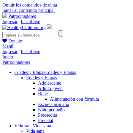
Omitir los comandos de cinta
Saltar al contenido principal
Patrocinadores
Ingresar
|
Inscribirse
Donate
Menú
Ingresar
|
Inscribirse
Inicio
Patrocinadores
Edades y Etapas
Edades y Etapas
Edades y Etapas
Adolescente
Adulto joven
Bebé
Alimentación con fórmula
Escuela primaria
Niño pequeño
Preescolar
Prenatal
Vida sana
Vida sana
Vida sana