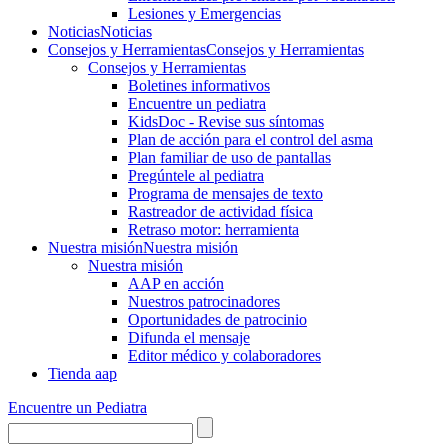
Lesiones y Emergencias
Noticias
Noticias
Consejos y Herramientas
Consejos y Herramientas
Consejos y Herramientas
Boletines informativos
Encuentre un pediatra
KidsDoc - Revise sus síntomas
Plan de acción para el control del asma
Plan familiar de uso de pantallas
Pregúntele al pediatra
Programa de mensajes de texto
Rastre​​ador de activida​d física
Retraso motor: herramienta
Nuestra misión
Nuestra misión
Nuestra misión
AAP en acción
Nuestros patrocinadores
Oportunidades de patrocinio
Difunda el mensaje
Editor médico y colaboradores
Tienda aap
Encuentre un Pediatra