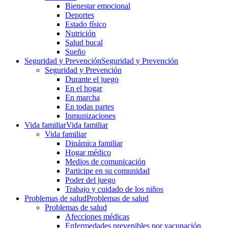
Bienestar emocional
Deportes
Estado físico
Nutrición
Salud bucal
Sueño
Seguridad y Prevención
Seguridad y Prevención
Seguridad y Prevención
Durante el juego
En el hogar
En marcha
En todas partes
Inmunizaciones
Vida familiar
Vida familiar
Vida familiar
Dinámica familiar
Hogar médico
Medios de comunicación
Participe en su comunidad
Poder del juego
Trabajo y cuidado de los niños
Problemas de salud
Problemas de salud
Problemas de salud
Afecciones médicas
Enfermedades prevenibles por vacunación