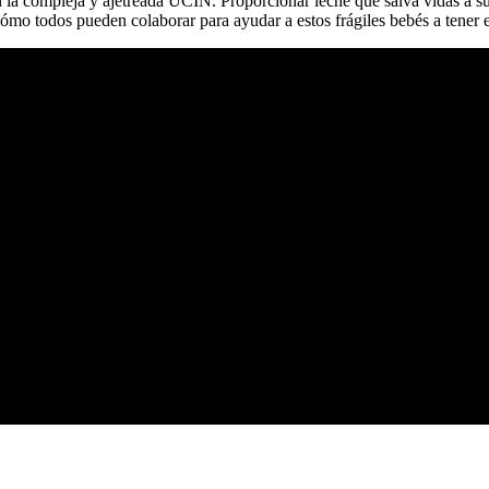
 la compleja y ajetreada UCIN. Proporcionar leche que salva vidas a su 
a cómo todos pueden colaborar para ayudar a estos frágiles bebés a tener