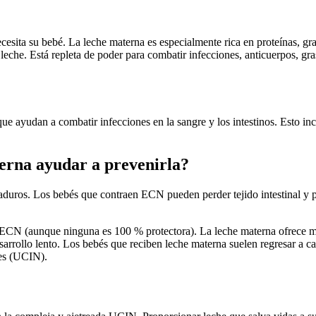
sita su bebé. La leche materna es especialmente rica en proteínas, gras
 leche. Está repleta de poder para combatir infecciones, anticuerpos, gra
e ayudan a combatir infecciones en la sangre y los intestinos. Esto i
erna ayudar a prevenirla?
maduros. Los bebés que contraen ECN pueden perder tejido intestinal y p
e ECN (aunque ninguna es 100 % protectora). La leche materna ofrece m
sarrollo lento. Los bebés que reciben leche materna suelen regresar a ca
les (UCIN).