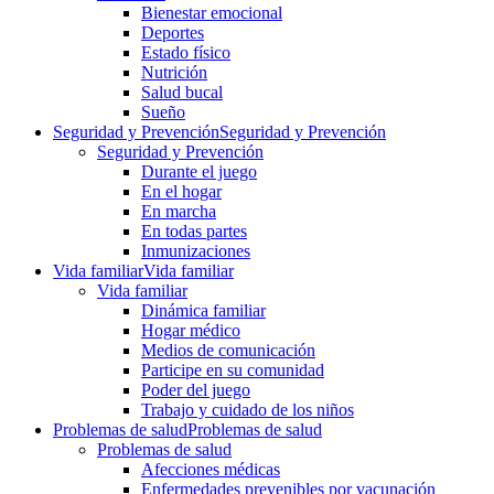
Bienestar emocional
Deportes
Estado físico
Nutrición
Salud bucal
Sueño
Seguridad y Prevención
Seguridad y Prevención
Seguridad y Prevención
Durante el juego
En el hogar
En marcha
En todas partes
Inmunizaciones
Vida familiar
Vida familiar
Vida familiar
Dinámica familiar
Hogar médico
Medios de comunicación
Participe en su comunidad
Poder del juego
Trabajo y cuidado de los niños
Problemas de salud
Problemas de salud
Problemas de salud
Afecciones médicas
Enfermedades prevenibles por vacunación