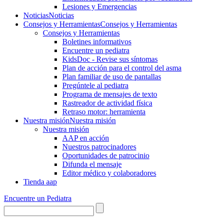
Lesiones y Emergencias
Noticias
Noticias
Consejos y Herramientas
Consejos y Herramientas
Consejos y Herramientas
Boletines informativos
Encuentre un pediatra
KidsDoc - Revise sus síntomas
Plan de acción para el control del asma
Plan familiar de uso de pantallas
Pregúntele al pediatra
Programa de mensajes de texto
Rastre​​ador de activida​d física
Retraso motor: herramienta
Nuestra misión
Nuestra misión
Nuestra misión
AAP en acción
Nuestros patrocinadores
Oportunidades de patrocinio
Difunda el mensaje
Editor médico y colaboradores
Tienda aap
Encuentre un Pediatra