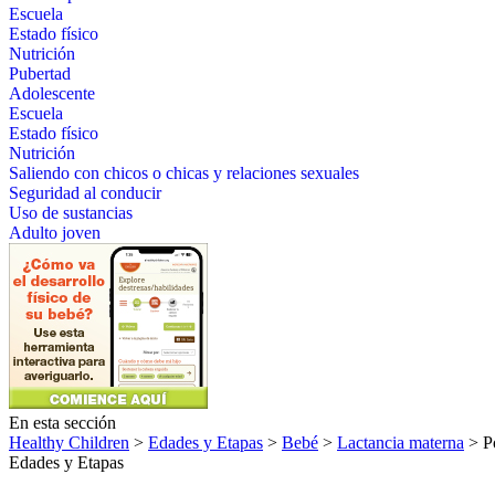
Escuela
Estado físico
Nutrición
Pubertad
Adolescente
Escuela
Estado físico
Nutrición
Saliendo con chicos o chicas y relaciones sexuales
Seguridad al conducir
Uso de sustancias
Adulto joven
En esta sección
Healthy Children
>
Edades y Etapas
>
Bebé
>
Lactancia materna
> Po
Edades y Etapas