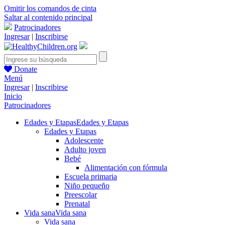
Omitir los comandos de cinta
Saltar al contenido principal
Patrocinadores
Ingresar
|
Inscribirse
Donate
Menú
Ingresar
|
Inscribirse
Inicio
Patrocinadores
Edades y Etapas
Edades y Etapas
Edades y Etapas
Adolescente
Adulto joven
Bebé
Alimentación con fórmula
Escuela primaria
Niño pequeño
Preescolar
Prenatal
Vida sana
Vida sana
Vida sana