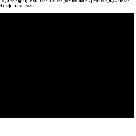
hijo es algo que solo las madres pueden hacer, pero el apoyo de las
 el mejor comienzo.