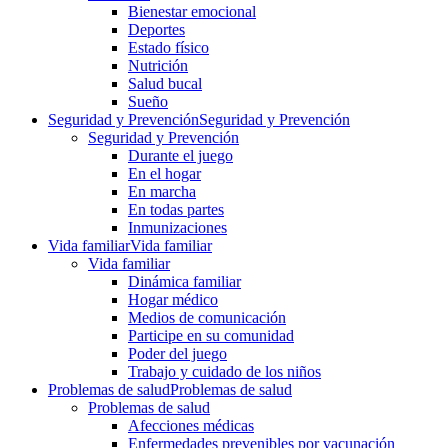
Bienestar emocional
Deportes
Estado físico
Nutrición
Salud bucal
Sueño
Seguridad y Prevención
Seguridad y Prevención
Seguridad y Prevención
Durante el juego
En el hogar
En marcha
En todas partes
Inmunizaciones
Vida familiar
Vida familiar
Vida familiar
Dinámica familiar
Hogar médico
Medios de comunicación
Participe en su comunidad
Poder del juego
Trabajo y cuidado de los niños
Problemas de salud
Problemas de salud
Problemas de salud
Afecciones médicas
Enfermedades prevenibles por vacunación