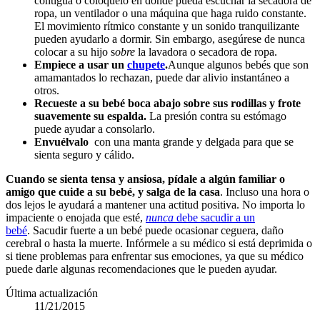
contigua o colóquelo en donde pueda escuchar la secadora de
ropa, un ventilador o una máquina que haga ruido constante.
El movimiento rítmico constante y un sonido tranquilizante
pueden ayudarlo a dormir. Sin embargo, asegúrese de nunca
colocar a su hijo s
obre
la lavadora o secadora de ropa.
Empiece a usar un
chupete
.
Aunque algunos bebés que son
amamantados lo rechazan, puede dar alivio instantáneo a
otros.
Recueste a su bebé
boca abajo sobre sus rodillas y frote
suavemente su espalda.
La presión contra su estómago
puede ayudar a consolarlo.
Envuélvalo
con una manta grande y delgada para que se
sienta seguro y cálido.
Cuando se sienta
tensa y ansiosa, pídale a algún familiar o
amigo que cuide a su bebé, y salga de la casa
. Incluso una hora o
dos lejos le ayudará a mantener una actitud positiva. No importa lo
impaciente o enojada que esté,
nunca
debe sacudir a un
bebé
. Sacudir fuerte a un bebé puede ocasionar ceguera, daño
cerebral o hasta la muerte. Infórmele a su médico si está deprimida o
si tiene problemas para enfrentar sus emociones, ya que su médico
puede darle algunas recomendaciones que le pueden ayudar.
Última actualización
11/21/2015