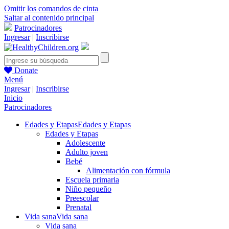
Omitir los comandos de cinta
Saltar al contenido principal
Patrocinadores
Ingresar
|
Inscribirse
Donate
Menú
Ingresar
|
Inscribirse
Inicio
Patrocinadores
Edades y Etapas
Edades y Etapas
Edades y Etapas
Adolescente
Adulto joven
Bebé
Alimentación con fórmula
Escuela primaria
Niño pequeño
Preescolar
Prenatal
Vida sana
Vida sana
Vida sana