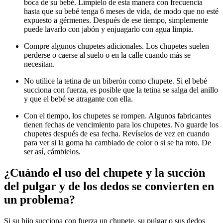
boca de su bebé. Límpielo de esta manera con frecuencia
hasta que su bebé tenga 6 meses de vida, de modo que no esté
expuesto a gérmenes. Después de ese tiempo, simplemente
puede lavarlo con jabón y enjuagarlo con agua limpia.
Compre algunos chupetes adicionales. Los chupetes suelen
perderse o caerse al suelo o en la calle cuando más se
necesitan.
No utilice la tetina de un biberón como chupete. Si el bebé
succiona con fuerza, es posible que la tetina se salga del anillo
y que el bebé se atragante con ella.
Con el tiempo, los chupetes se rompen. Algunos fabricantes
tienen fechas de vencimiento para los chupetes. No guarde los
chupetes después de esa fecha. Revíselos de vez en cuando
para ver si la goma ha cambiado de color o si se ha roto. De
ser así, cámbielos.
¿Cuándo el uso del chupete y la succión
del pulgar y de los dedos se convierten en
un problema?
Si su hijo succiona con fuerza un chupete, su pulgar o sus dedos