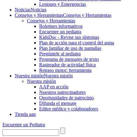
Lesiones y Emergencias
Noticias
Noticias
Consejos y Herramientas
Consejos y Herramientas
Consejos y Herramientas
Boletines informativos
Encuentre un pediatra
KidsDoc - Revise sus síntomas
Plan de acción para el control del asma
Plan familiar de uso de pantallas
Pregúntele al pediatra
Programa de mensajes de texto
Rastre​​ador de activida​d física
Retraso motor: herramienta
Nuestra misión
Nuestra misión
Nuestra misión
AAP en acción
Nuestros patrocinadores
Oportunidades de patrocinio
Difunda el mensaje
Editor médico y colaboradores
Tienda aap
Encuentre un Pediatra