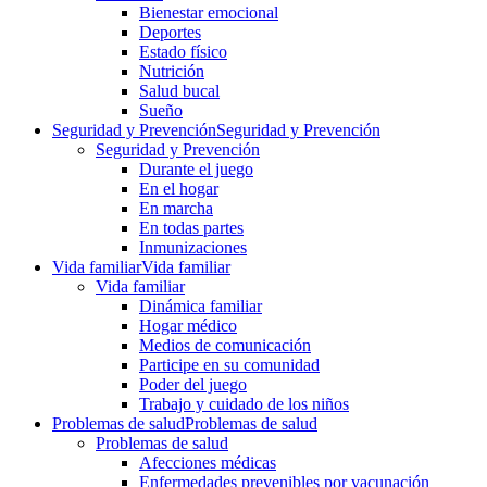
Bienestar emocional
Deportes
Estado físico
Nutrición
Salud bucal
Sueño
Seguridad y Prevención
Seguridad y Prevención
Seguridad y Prevención
Durante el juego
En el hogar
En marcha
En todas partes
Inmunizaciones
Vida familiar
Vida familiar
Vida familiar
Dinámica familiar
Hogar médico
Medios de comunicación
Participe en su comunidad
Poder del juego
Trabajo y cuidado de los niños
Problemas de salud
Problemas de salud
Problemas de salud
Afecciones médicas
Enfermedades prevenibles por vacunación