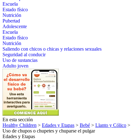
Escuela
Estado físico
Nutrición
Pubertad
Adolescente
Escuela
Estado físico
Nutrición
Saliendo con chicos o chicas y relaciones sexuales
Seguridad al conducir
Uso de sustancias
Adulto joven
En esta sección
Healthy Children
>
Edades y Etapas
>
Bebé
>
Llanto y Cólico
>
Uso de chupos o chupetes y chuparse el pulgar
Edades y Etapas