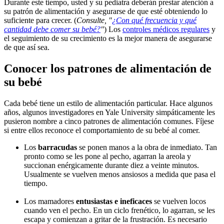
Durante este tiempo, usted y su pediatra deberán prestar atención a
su patrón de alimentación y asegurarse de que esté obteniendo lo
suficiente para crecer. (
Consulte, "
¿Con qué frecuencia y qué
cantidad debe comer su bebé?
"
) Los
controles médicos regulares
y
el seguimiento de su crecimiento es la mejor manera de asegurarse
de que así sea.
Conocer los patrones​ de alimentación de
su bebé
Cada bebé tiene un estilo de alimentación particular. Hace algunos
años, algunos investigadores en Yale University simpáticamente les
pusieron nombre a cinco patrones de alimentación comunes. Fíjese
si entre ellos reconoce el comportamiento de su bebé al comer.
Los
barracudas
se ponen manos a la obra de inmediato. Tan
pronto como se les pone al pecho, agarran la areola y
succionan enérgicamente durante diez a veinte minutos.
Usualmente se vuelven menos ansiosos a medida que pasa el
tiempo.
Los mamadores
entusiastas e ineficaces
se vuelven locos
cuando ven el pecho. En un ciclo frenético, lo agarran, se les
escapa y comienzan a gritar de la frustración. Es necesario