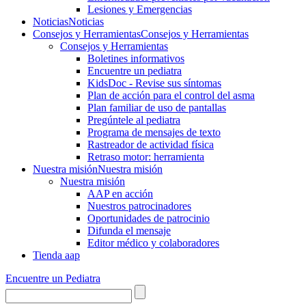
Lesiones y Emergencias
Noticias
Noticias
Consejos y Herramientas
Consejos y Herramientas
Consejos y Herramientas
Boletines informativos
Encuentre un pediatra
KidsDoc - Revise sus síntomas
Plan de acción para el control del asma
Plan familiar de uso de pantallas
Pregúntele al pediatra
Programa de mensajes de texto
Rastre​​ador de activida​d física
Retraso motor: herramienta
Nuestra misión
Nuestra misión
Nuestra misión
AAP en acción
Nuestros patrocinadores
Oportunidades de patrocinio
Difunda el mensaje
Editor médico y colaboradores
Tienda aap
Encuentre un Pediatra