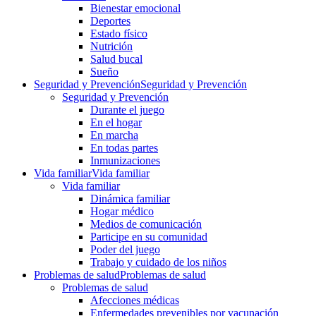
Bienestar emocional
Deportes
Estado físico
Nutrición
Salud bucal
Sueño
Seguridad y Prevención
Seguridad y Prevención
Seguridad y Prevención
Durante el juego
En el hogar
En marcha
En todas partes
Inmunizaciones
Vida familiar
Vida familiar
Vida familiar
Dinámica familiar
Hogar médico
Medios de comunicación
Participe en su comunidad
Poder del juego
Trabajo y cuidado de los niños
Problemas de salud
Problemas de salud
Problemas de salud
Afecciones médicas
Enfermedades prevenibles por vacunación