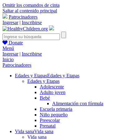
Omitir los comandos de cinta
Saltar al contenido principal
Patrocinadores
Ingresar
|
Inscribirse
Donate
Menú
Ingresar
|
Inscribirse
Inicio
Patrocinadores
Edades y Etapas
Edades y Etapas
Edades y Etapas
Adolescente
Adulto joven
Bebé
Alimentación con fórmula
Escuela primaria
Niño pequeño
Preescolar
Prenatal
Vida sana
Vida sana
Vida sana