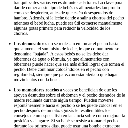
tranquilizarles varias veces durante cada toma. La clave para
dar de comer a este tipo de bebés es alimentarles tan pronto
como se despierten, antes de que estén desesperados de
hambre. Además, si la leche tiende a salir a chorros del pecho
mientras el bebé lucha, puede ser útil extraerse manualmente
algunas gotas primero para reducir la velocidad de los
chorros.
Los
demoradores
no se molestan en tomar el pecho hasta
que aumenta el suministro de leche, lo que comúnmente se
denomina “bajada". A estos bebés no se les debe dar
biberones de agua o fórmula, ya que alimentarles con
biberones puede hacer que sea más difícil lograr que tomen el
pecho. Debe continuar colocándolos en el pecho con
regularidad, siempre que parezcan estar alerta o que hagan
movimientos con la boca.
Los
mamadores reacios
a veces se benefician de que les
apoyen desnudos sobre el abdomen y el pecho desnudos de la
madre reclinada durante algún tiempo. Pueden moverse
espontáneamente hacia el pecho o se les puede colocar en el
pecho después de un rato. Quizás le resulten útiles los
consejos de un especialista en lactancia sobre cómo mejorar la
posición y el agarre. Si su bebé se resiste a tomar el pecho
durante los primeros días, puede usar una bomba extractora