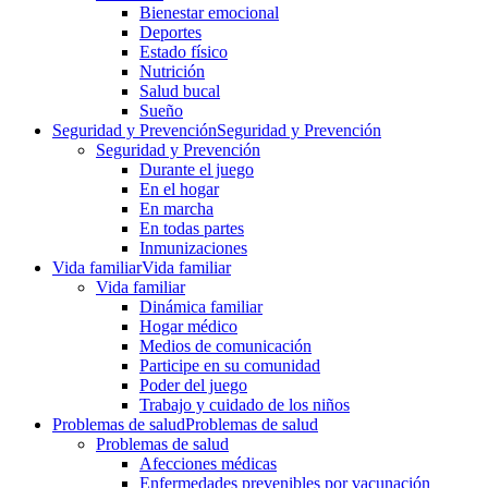
Bienestar emocional
Deportes
Estado físico
Nutrición
Salud bucal
Sueño
Seguridad y Prevención
Seguridad y Prevención
Seguridad y Prevención
Durante el juego
En el hogar
En marcha
En todas partes
Inmunizaciones
Vida familiar
Vida familiar
Vida familiar
Dinámica familiar
Hogar médico
Medios de comunicación
Participe en su comunidad
Poder del juego
Trabajo y cuidado de los niños
Problemas de salud
Problemas de salud
Problemas de salud
Afecciones médicas
Enfermedades prevenibles por vacunación