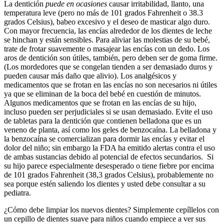
La dentición
puede en ocasiones
causar irritabilidad, llanto, una
temperatura leve (pero no más de 101 grados Fahrenheit o 38.3
grados Celsius), babeo excesivo y el deseo de masticar algo duro.
Con mayor frecuencia, las encías alrededor de los dientes de leche
se hinchan y están sensibles. Para aliviar las molestias de su bebé,
trate de frotar suavemente o masajear las encías con un dedo. Los
aros de dentición son útiles, también, pero deben ser de goma firme.
(Los mordedores que se congelan tienden a ser demasiado duros y
pueden causar más daño que alivio). Los analgésicos y
medicamentos que se frotan en las encías no son necesarios ni útiles
ya que se eliminan de la boca del bebé en cuestión de minutos.
Algunos medicamentos que se frotan en las encías de su hijo,
incluso pueden ser perjudiciales si se usan demasiado. Evite el uso
de tabletas para la dentición que contienen belladona que es un
veneno de planta, así como los geles de benzocaína. La belladona y
la benzocaína se comercializan para dormir las encías y evitar el
dolor del niño; sin embargo la FDA ha emitido alertas contra el uso
de ambas sustancias debido al potencial de efectos secundarios. Si
su hijo parece especialmente desesperado o tiene fiebre por encima
de 101 grados Fahrenheit (38,3 grados Celsius), probablemente no
sea porque estén saliendo los dientes y usted debe consultar a su
pediatra.
¿Cómo debe limpiar los nuevos dientes? Simplemente cepíllelos con
un cepillo de dientes suave para niños cuando empiece a ver sus