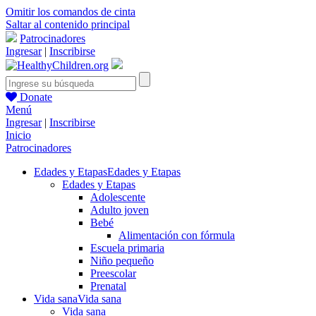
Omitir los comandos de cinta
Saltar al contenido principal
Patrocinadores
Ingresar
|
Inscribirse
Donate
Menú
Ingresar
|
Inscribirse
Inicio
Patrocinadores
Edades y Etapas
Edades y Etapas
Edades y Etapas
Adolescente
Adulto joven
Bebé
Alimentación con fórmula
Escuela primaria
Niño pequeño
Preescolar
Prenatal
Vida sana
Vida sana
Vida sana