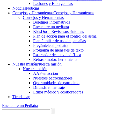
Lesiones y Emergencias
Noticias
Noticias
Consejos y Herramientas
Consejos y Herramientas
Consejos y Herramientas
Boletines informativos
Encuentre un pediatra
KidsDoc - Revise sus síntomas
Plan de acción para el control del asma
Plan familiar de uso de pantallas
Pregúntele al pediatra
Programa de mensajes de texto
Rastre​​ador de activida​d física
Retraso motor: herramienta
Nuestra misión
Nuestra misión
Nuestra misión
AAP en acción
Nuestros patrocinadores
Oportunidades de patrocinio
Difunda el mensaje
Editor médico y colaboradores
Tienda aap
Encuentre un Pediatra