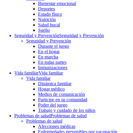
Bienestar emocional
Deportes
Estado físico
Nutrición
Salud bucal
Sueño
Seguridad y Prevención
Seguridad y Prevención
Seguridad y Prevención
Durante el juego
En el hogar
En marcha
En todas partes
Inmunizaciones
Vida familiar
Vida familiar
Vida familiar
Dinámica familiar
Hogar médico
Medios de comunicación
Participe en su comunidad
Poder del juego
Trabajo y cuidado de los niños
Problemas de salud
Problemas de salud
Problemas de salud
Afecciones médicas
Enfermedades prevenibles por vacunación