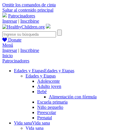
Omitir los comandos de cinta
Saltar al contenido principal
Patrocinadores
Ingresar
|
Inscribirse
Donate
Menú
Ingresar
|
Inscribirse
Inicio
Patrocinadores
Edades y Etapas
Edades y Etapas
Edades y Etapas
Adolescente
Adulto joven
Bebé
Alimentación con fórmula
Escuela primaria
Niño pequeño
Preescolar
Prenatal
Vida sana
Vida sana
Vida sana