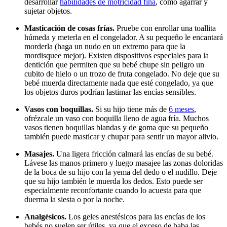
desarrollar
habilidades de motricidad fina
, como agarrar y
sujetar objetos.
Masticación de cosas frías.
Pruebe con enrollar una toallita
húmeda y meterla en el congelador. A su pequeño le encantará
morderla (haga un nudo en un extremo para que la
mordisquee mejor). Existen dispositivos especiales para la
dentición que permiten que su bebé chupe sin peligro un
cubito de hielo o un trozo de fruta congelado. No deje que su
bebé muerda directamente nada que esté congelado, ya que
los objetos duros podrían lastimar las encías sensibles.
Vasos con boquillas.
Si su hijo tiene más de
6 meses
,
ofrézcale un vaso con boquilla lleno de agua fría. Muchos
vasos tienen boquillas blandas y de goma que su pequeño
también puede masticar y chupar para sentir un mayor alivio.
Masajes.
Una ligera fricción calmará las encías de su bebé.
Lávese las manos primero y luego masajee las zonas doloridas
de la boca de su hijo con la yema del dedo o el nudillo. Deje
que su hijo también le muerda los dedos. Esto puede ser
especialmente reconfortante cuando lo acuesta para que
duerma la siesta o por la noche.
Analgésicos.
Los geles anestésicos para las encías de los
bebés no suelen ser útiles, ya que el exceso de baba las