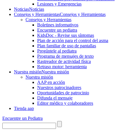
Lesiones y Emergencias
Noticias
Noticias
Consejos y Herramientas
Consejos y Herramientas
Consejos y Herramientas
Boletines informativos
Encuentre un pediatra
KidsDoc - Revise sus síntomas
Plan de acción para el control del asma
Plan familiar de uso de pantallas
Pregúntele al pediatra
Programa de mensajes de texto
Rastre​​ador de activida​d física
Retraso motor: herramienta
Nuestra misión
Nuestra misión
Nuestra misión
AAP en acción
Nuestros patrocinadores
Oportunidades de patrocinio
Difunda el mensaje
Editor médico y colaboradores
Tienda aap
Encuentre un Pediatra