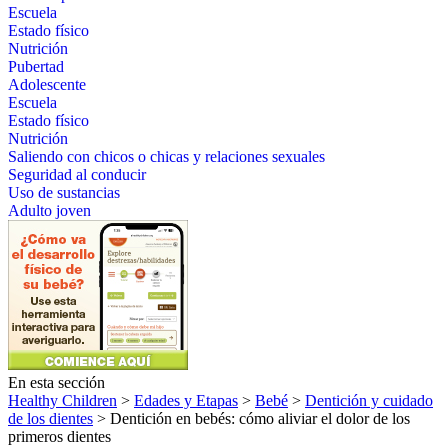
Escuela
Estado físico
Nutrición
Pubertad
Adolescente
Escuela
Estado físico
Nutrición
Saliendo con chicos o chicas y relaciones sexuales
Seguridad al conducir
Uso de sustancias
Adulto joven
En esta sección
Healthy Children
>
Edades y Etapas
>
Bebé
>
Dentición y cuidado
de los dientes
> Dentición en bebés: cómo aliviar el dolor de los
primeros dientes