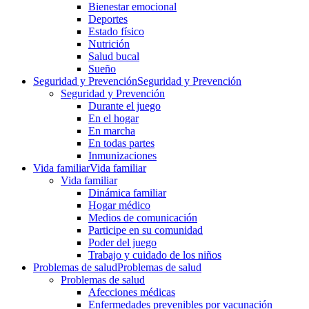
Bienestar emocional
Deportes
Estado físico
Nutrición
Salud bucal
Sueño
Seguridad y Prevención
Seguridad y Prevención
Seguridad y Prevención
Durante el juego
En el hogar
En marcha
En todas partes
Inmunizaciones
Vida familiar
Vida familiar
Vida familiar
Dinámica familiar
Hogar médico
Medios de comunicación
Participe en su comunidad
Poder del juego
Trabajo y cuidado de los niños
Problemas de salud
Problemas de salud
Problemas de salud
Afecciones médicas
Enfermedades prevenibles por vacunación