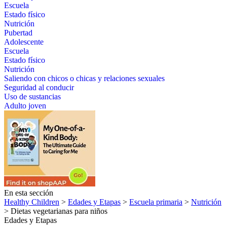
Escuela
Estado físico
Nutrición
Pubertad
Adolescente
Escuela
Estado físico
Nutrición
Saliendo con chicos o chicas y relaciones sexuales
Seguridad al conducir
Uso de sustancias
Adulto joven
En esta sección
Healthy Children
>
Edades y Etapas
>
Escuela primaria
>
Nutrición
> Dietas vegetarianas para niños
Edades y Etapas