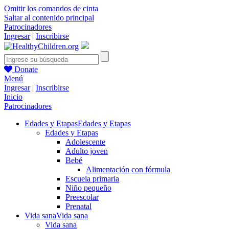
Omitir los comandos de cinta
Saltar al contenido principal
Patrocinadores
Ingresar
|
Inscribirse
Donate
Menú
Ingresar
|
Inscribirse
Inicio
Patrocinadores
Edades y Etapas
Edades y Etapas
Edades y Etapas
Adolescente
Adulto joven
Bebé
Alimentación con fórmula
Escuela primaria
Niño pequeño
Preescolar
Prenatal
Vida sana
Vida sana
Vida sana