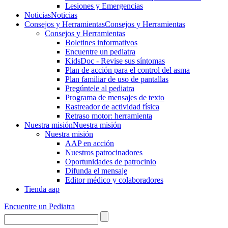
Lesiones y Emergencias
Noticias
Noticias
Consejos y Herramientas
Consejos y Herramientas
Consejos y Herramientas
Boletines informativos
Encuentre un pediatra
KidsDoc - Revise sus síntomas
Plan de acción para el control del asma
Plan familiar de uso de pantallas
Pregúntele al pediatra
Programa de mensajes de texto
Rastre​​ador de activida​d física
Retraso motor: herramienta
Nuestra misión
Nuestra misión
Nuestra misión
AAP en acción
Nuestros patrocinadores
Oportunidades de patrocinio
Difunda el mensaje
Editor médico y colaboradores
Tienda aap
Encuentre un Pediatra