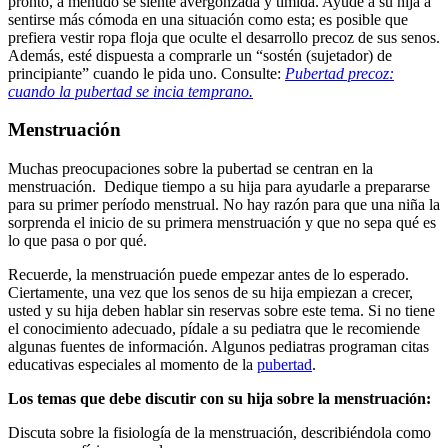
pronto, a menudo se siente avergonzada y tímida. Ayude a su hija a
sentirse más cómoda en una situación como esta; es posible que
prefiera vestir ropa floja que oculte el desarrollo precoz de sus senos.
Además, esté dispuesta a comprarle un “sostén (sujetador) de
principiante” cuando le pida uno. Consulte:
Pubertad precoz:
cuando la pubertad se incia temprano.
Menstruación
Muchas preocupaciones sobre la pubertad se centran en la
menstruación. Dedique tiempo a su hija para ayudarle a prepararse
para su primer período menstrual. No hay razón para que una niña la
sorprenda el inicio de su primera menstruación y que no sepa qué es
lo que pasa o por qué.
Recuerde, la menstruación puede empezar antes de lo esperado.
Ciertamente, una vez que los senos de su hija empiezan a crecer,
usted y su hija deben hablar sin reservas sobre este tema. Si no tiene
el conocimiento adecuado, pídale a su pediatra que le recomiende
algunas fuentes de información. Algunos pediatras programan citas
educativas especiales al momento de la
pubertad
.
Los temas que debe discutir con su hija sobre la menstruación:
Discuta sobre la fisiología de la menstruación, describiéndola como