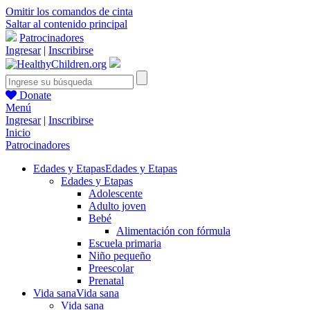
Omitir los comandos de cinta
Saltar al contenido principal
Patrocinadores
Ingresar
|
Inscribirse
Donate
Menú
Ingresar
|
Inscribirse
Inicio
Patrocinadores
Edades y Etapas
Edades y Etapas
Edades y Etapas
Adolescente
Adulto joven
Bebé
Alimentación con fórmula
Escuela primaria
Niño pequeño
Preescolar
Prenatal
Vida sana
Vida sana
Vida sana