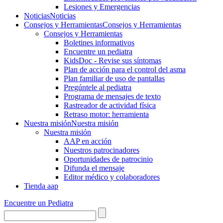
Lesiones y Emergencias
Noticias
Noticias
Consejos y Herramientas
Consejos y Herramientas
Consejos y Herramientas
Boletines informativos
Encuentre un pediatra
KidsDoc - Revise sus síntomas
Plan de acción para el control del asma
Plan familiar de uso de pantallas
Pregúntele al pediatra
Programa de mensajes de texto
Rastre​​ador de activida​d física
Retraso motor: herramienta
Nuestra misión
Nuestra misión
Nuestra misión
AAP en acción
Nuestros patrocinadores
Oportunidades de patrocinio
Difunda el mensaje
Editor médico y colaboradores
Tienda aap
Encuentre un Pediatra