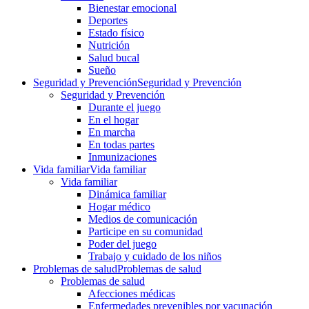
Bienestar emocional
Deportes
Estado físico
Nutrición
Salud bucal
Sueño
Seguridad y Prevención
Seguridad y Prevención
Seguridad y Prevención
Durante el juego
En el hogar
En marcha
En todas partes
Inmunizaciones
Vida familiar
Vida familiar
Vida familiar
Dinámica familiar
Hogar médico
Medios de comunicación
Participe en su comunidad
Poder del juego
Trabajo y cuidado de los niños
Problemas de salud
Problemas de salud
Problemas de salud
Afecciones médicas
Enfermedades prevenibles por vacunación