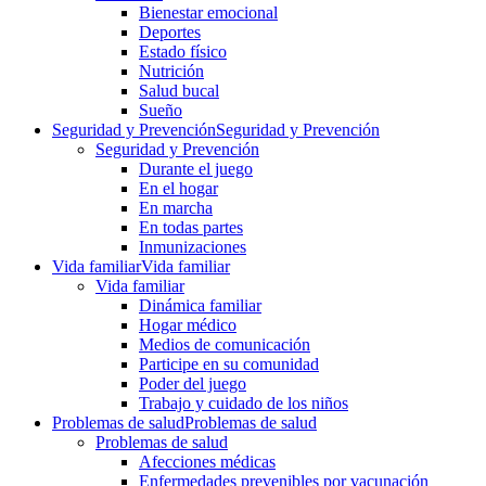
Bienestar emocional
Deportes
Estado físico
Nutrición
Salud bucal
Sueño
Seguridad y Prevención
Seguridad y Prevención
Seguridad y Prevención
Durante el juego
En el hogar
En marcha
En todas partes
Inmunizaciones
Vida familiar
Vida familiar
Vida familiar
Dinámica familiar
Hogar médico
Medios de comunicación
Participe en su comunidad
Poder del juego
Trabajo y cuidado de los niños
Problemas de salud
Problemas de salud
Problemas de salud
Afecciones médicas
Enfermedades prevenibles por vacunación