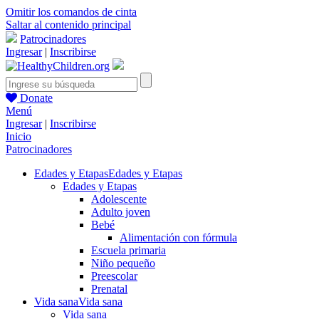
Omitir los comandos de cinta
Saltar al contenido principal
Patrocinadores
Ingresar
|
Inscribirse
Donate
Menú
Ingresar
|
Inscribirse
Inicio
Patrocinadores
Edades y Etapas
Edades y Etapas
Edades y Etapas
Adolescente
Adulto joven
Bebé
Alimentación con fórmula
Escuela primaria
Niño pequeño
Preescolar
Prenatal
Vida sana
Vida sana
Vida sana