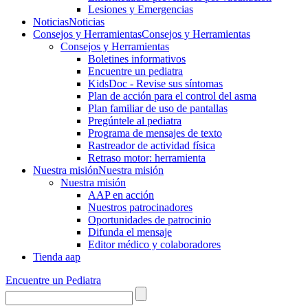
Lesiones y Emergencias
Noticias
Noticias
Consejos y Herramientas
Consejos y Herramientas
Consejos y Herramientas
Boletines informativos
Encuentre un pediatra
KidsDoc - Revise sus síntomas
Plan de acción para el control del asma
Plan familiar de uso de pantallas
Pregúntele al pediatra
Programa de mensajes de texto
Rastre​​ador de activida​d física
Retraso motor: herramienta
Nuestra misión
Nuestra misión
Nuestra misión
AAP en acción
Nuestros patrocinadores
Oportunidades de patrocinio
Difunda el mensaje
Editor médico y colaboradores
Tienda aap
Encuentre un Pediatra