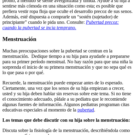
pronto, a menudo se siente avergonzada y tímida. Ayude a su hija a
sentirse más cómoda en una situación como esta; es posible que
prefiera vestir ropa floja que oculte el desarrollo precoz de sus senos.
Además, esté dispuesta a comprarle un “sostén (sujetador) de
principiante” cuando le pida uno. Consulte:
Pubertad precoz:
cuando la pubertad se incia temprano.
Menstruación
Muchas preocupaciones sobre la pubertad se centran en la
menstruación. Dedique tiempo a su hija para ayudarle a prepararse
para su primer período menstrual. No hay razón para que una niña la
sorprenda el inicio de su primera menstruación y que no sepa qué es
lo que pasa o por qué.
Recuerde, la menstruación puede empezar antes de lo esperado.
Ciertamente, una vez que los senos de su hija empiezan a crecer,
usted y su hija deben hablar sin reservas sobre este tema. Si no tiene
el conocimiento adecuado, pídale a su pediatra que le recomiende
algunas fuentes de información. Algunos pediatras programan citas
educativas especiales al momento de la
pubertad
.
Los temas que debe discutir con su hija sobre la menstruación:
Discuta sobre la fisiología de la menstruación, describiéndola como