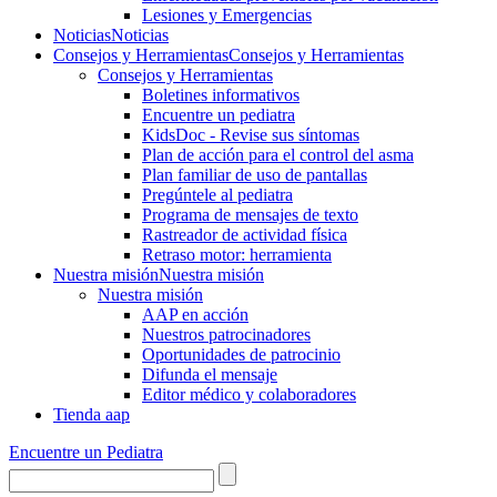
Lesiones y Emergencias
Noticias
Noticias
Consejos y Herramientas
Consejos y Herramientas
Consejos y Herramientas
Boletines informativos
Encuentre un pediatra
KidsDoc - Revise sus síntomas
Plan de acción para el control del asma
Plan familiar de uso de pantallas
Pregúntele al pediatra
Programa de mensajes de texto
Rastre​​ador de activida​d física
Retraso motor: herramienta
Nuestra misión
Nuestra misión
Nuestra misión
AAP en acción
Nuestros patrocinadores
Oportunidades de patrocinio
Difunda el mensaje
Editor médico y colaboradores
Tienda aap
Encuentre un Pediatra