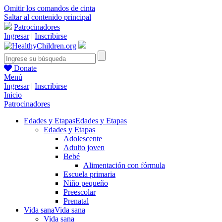
Omitir los comandos de cinta
Saltar al contenido principal
Patrocinadores
Ingresar
|
Inscribirse
Donate
Menú
Ingresar
|
Inscribirse
Inicio
Patrocinadores
Edades y Etapas
Edades y Etapas
Edades y Etapas
Adolescente
Adulto joven
Bebé
Alimentación con fórmula
Escuela primaria
Niño pequeño
Preescolar
Prenatal
Vida sana
Vida sana
Vida sana