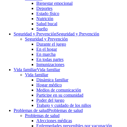
Bienestar emocional
Deportes
Estado físico
Nutrición
Salud bucal
Sueño
Seguridad y Prevención
Seguridad y Prevención
Seguridad y Prevención
Durante el juego
En el hogar
En marcha
En todas partes
Inmunizaciones
Vida familiar
Vida familiar
Vida familiar
Dinámica familiar
Hogar médico
Medios de comunicación
Participe en su comunidad
Poder del juego
Trabajo y cuidado de los niños
Problemas de salud
Problemas de salud
Problemas de salud
Afecciones médicas
Enfermedades prevenibles por vacunación