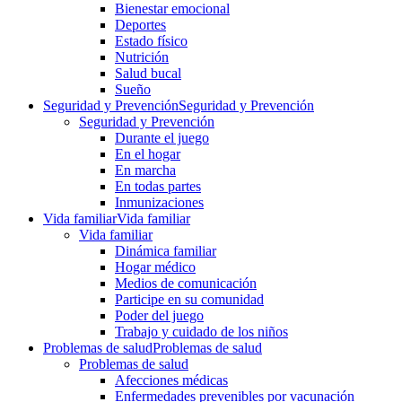
Bienestar emocional
Deportes
Estado físico
Nutrición
Salud bucal
Sueño
Seguridad y Prevención
Seguridad y Prevención
Seguridad y Prevención
Durante el juego
En el hogar
En marcha
En todas partes
Inmunizaciones
Vida familiar
Vida familiar
Vida familiar
Dinámica familiar
Hogar médico
Medios de comunicación
Participe en su comunidad
Poder del juego
Trabajo y cuidado de los niños
Problemas de salud
Problemas de salud
Problemas de salud
Afecciones médicas
Enfermedades prevenibles por vacunación