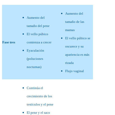
Aumento del
Aumento del
tamaño de las
tamaño del pene
mamas
El vello púbico
El vello púbico se
Fase tres
comienza a crecer
oscurece y su
Eyaculación
apariencia es más
(poluciones
rizada
nocturnas)
Flujo vaginal
Continúa el
crecimiento de los
testículos y el pene
El pene y el saco