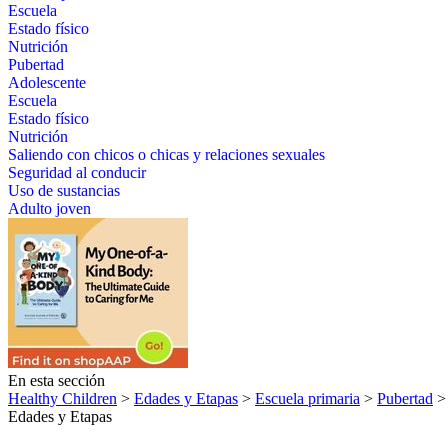
Escuela
Estado físico
Nutrición
Pubertad
Adolescente
Escuela
Estado físico
Nutrición
Saliendo con chicos o chicas y relaciones sexuales
Seguridad al conducir
Uso de sustancias
Adulto joven
En esta sección
Healthy Children
>
Edades y Etapas
>
Escuela primaria
>
Pubertad
> 
Edades y Etapas