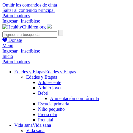
Omitir los comandos de cinta
Saltar al contenido principal
Patrocinadores
Ingresar
|
Inscribirse
Donate
Menú
Ingresar
|
Inscribirse
Inicio
Patrocinadores
Edades y Etapas
Edades y Etapas
Edades y Etapas
Adolescente
Adulto joven
Bebé
Alimentación con fórmula
Escuela primaria
Niño pequeño
Preescolar
Prenatal
Vida sana
Vida sana
Vida sana