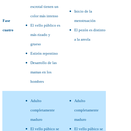
escrotal tienen un
Inicio de la
color más intenso
Fase
menstruación
El vello público es
cuatro
El pezón es distinto
más rizado y
a la areola
grueso
Estirón repentino
Desarrollo de las
mamas en los
hombres
Adulto
Adulto
completamente
completamente
maduro
maduro
El vello púbico se
El vello púbico se