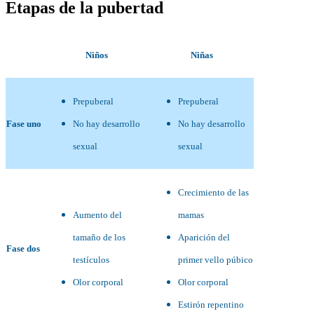
Etapas de la pubertad
Niños
Niñas
Prepuberal
Prepuberal
Fase uno
No hay desarrollo
No hay desarrollo
sexual
sexual
Crecimiento de las
Aumento del
mamas
tamaño de los
Aparición del
Fase dos
testículos
primer vello púbico
Olor corporal
Olor corporal
Estirón repentino