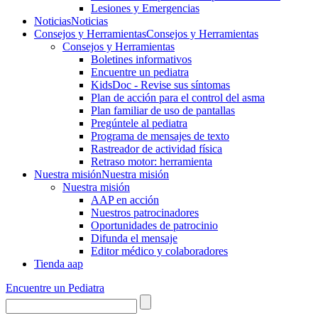
Lesiones y Emergencias
Noticias
Noticias
Consejos y Herramientas
Consejos y Herramientas
Consejos y Herramientas
Boletines informativos
Encuentre un pediatra
KidsDoc - Revise sus síntomas
Plan de acción para el control del asma
Plan familiar de uso de pantallas
Pregúntele al pediatra
Programa de mensajes de texto
Rastre​​ador de activida​d física
Retraso motor: herramienta
Nuestra misión
Nuestra misión
Nuestra misión
AAP en acción
Nuestros patrocinadores
Oportunidades de patrocinio
Difunda el mensaje
Editor médico y colaboradores
Tienda aap
Encuentre un Pediatra