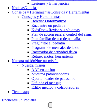
Lesiones y Emergencias
Noticias
Noticias
Consejos y Herramientas
Consejos y Herramientas
Consejos y Herramientas
Boletines informativos
Encuentre un pediatra
KidsDoc - Revise sus síntomas
Plan de acción para el control del asma
Plan familiar de uso de pantallas
Pregúntele al pediatra
Programa de mensajes de texto
Rastre​​ador de activida​d física
Retraso motor: herramienta
Nuestra misión
Nuestra misión
Nuestra misión
AAP en acción
Nuestros patrocinadores
Oportunidades de patrocinio
Difunda el mensaje
Editor médico y colaboradores
Tienda aap
Encuentre un Pediatra