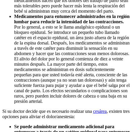
medicamentos hacen que los dolores del trabajo de parto sean
más tolerables pero puede hacer más lenta la respiración del
bebé si administran muy cerca del momento del parto.
Medicamentos para entumecer administrados en la región
lumbar para reducir la intensidad de las contracciones.
Por lo general, a esto se le llama analgésico epidural o un
bloqueo epidural. Se introduce un pequeño tubo llamado
catéter en el espacio epidural, un área justo afuera de la región
de la espina dorsal. Después, los medicamentos se administran
a través de este catéter para disminuir la sensación en su
abdomen y hacer que las contracciones sean menos dolorosas.
El alivio del dolor por lo general comienza de diez a veinte
minutos después. La mayor parte del tiempo, estos
medicamentos se administran en dosis suficientemente
pequeñas para que usted todavía esté alerta, consciente de las
contracciones (aunque ya no sean tan dolorosas) y aún tenga
suficiente fuerza para pujar y ayudar a que el bebé salga por el
canal de parto. Los efectos secundarios o complicaciones son
raros, pero pueden incluir dolores de cabeza o una baja en su
presión arterial.
Si su doctor decide que es necesario realizar una
cesárea
, existen tres
opciones para aliviar el dolor/anestesia:
Se puede administrar medicamento adicional para
entumecer a través de un catéter epidural para entumecer