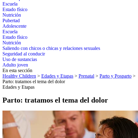
Escuela
Estado físico
Nutrición
Pubertad
Adolescente
Escuela
Estado físico
Nutrición
Saliendo con chicos o chicas y relaciones sexuales
Seguridad al conducir
Uso de sustancias
Adulto joven
En esta sección
Healthy Children
>
Edades y Etapas
>
Prenatal
>
Parto y Posparto
>
Parto: tratamos el tema del dolor
Edades y Etapas
Parto: tratamos el tema del dolor