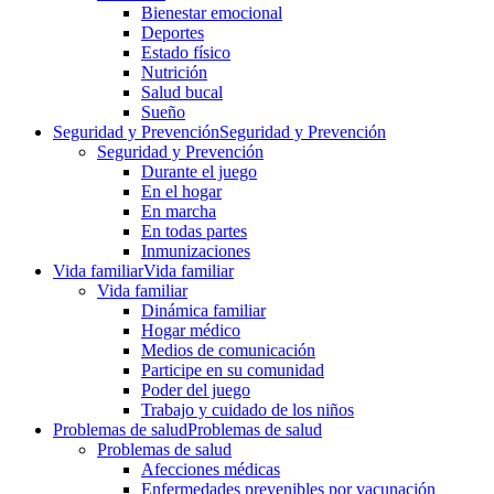
Bienestar emocional
Deportes
Estado físico
Nutrición
Salud bucal
Sueño
Seguridad y Prevención
Seguridad y Prevención
Seguridad y Prevención
Durante el juego
En el hogar
En marcha
En todas partes
Inmunizaciones
Vida familiar
Vida familiar
Vida familiar
Dinámica familiar
Hogar médico
Medios de comunicación
Participe en su comunidad
Poder del juego
Trabajo y cuidado de los niños
Problemas de salud
Problemas de salud
Problemas de salud
Afecciones médicas
Enfermedades prevenibles por vacunación