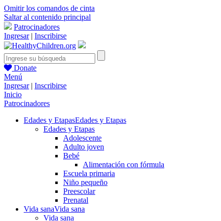
Omitir los comandos de cinta
Saltar al contenido principal
Patrocinadores
Ingresar
|
Inscribirse
Donate
Menú
Ingresar
|
Inscribirse
Inicio
Patrocinadores
Edades y Etapas
Edades y Etapas
Edades y Etapas
Adolescente
Adulto joven
Bebé
Alimentación con fórmula
Escuela primaria
Niño pequeño
Preescolar
Prenatal
Vida sana
Vida sana
Vida sana