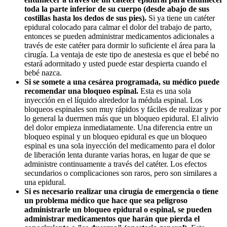
toda la parte inferior de su cuerpo (desde abajo de sus
costillas hasta los dedos de sus pies).
Si ya tiene un catéter
epidural colocado para calmar el dolor del trabajo de parto,
entonces se pueden administrar medicamentos adicionales a
través de este catéter para dormir lo suficiente el área para la
cirugía. La ventaja de este tipo de anestesia es que el bebé no
estará adormitado y usted puede estar despierta cuando el
bebé nazca.
Si se somete a una cesárea programada, su médico puede
recomendar una bloqueo espinal.
Esta es una sola
inyección en el líquido alrededor la médula espinal. Los
bloqueos espinales son muy rápidos y fáciles de realizar y por
lo general la duermen más que un bloqueo epidural. El alivio
del dolor empieza inmediatamente. Una diferencia entre un
bloqueo espinal y un bloqueo epidural es que un bloqueo
espinal es una sola inyección del medicamento para el dolor
de liberación lenta durante varias horas, en lugar de que se
administre continuamente a través del catéter. Los efectos
secundarios o complicaciones son raros, pero son similares a
una epidural.
S
i es necesario realizar una cirugía de emergencia o tiene
un problema médico que hace que sea peligroso
administrarle un bloqueo epidural o espinal, se pueden
administrar medicamentos que harán que pierda el