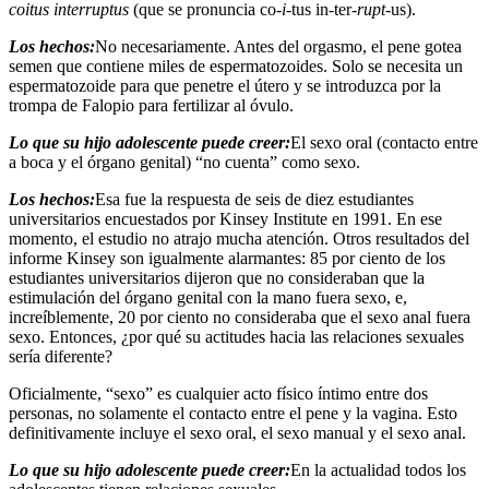
coitus interruptus
(que se pronuncia co-
i
-tus in-ter-
rupt
-us).
Los hechos:
No necesariamente. Antes del orgasmo, el pene gotea
semen que contiene miles de espermatozoides. Solo se necesita un
espermatozoide para que penetre el útero y se introduzca por la
trompa de Falopio para fertilizar al óvulo.
Lo que su hijo adolescente puede creer:
El sexo oral (contacto entre
a boca y el órgano genital) “no cuenta” como sexo.
Los hechos:
Esa fue la respuesta de seis de diez estudiantes
universitarios encuestados por Kinsey Institute en 1991. En ese
momento, el estudio no atrajo mucha atención. Otros resultados del
informe Kinsey son igualmente alarmantes: 85 por ciento de los
estudiantes universitarios dijeron que no consideraban que la
estimulación del órgano genital con la mano fuera sexo, e,
increíblemente, 20 por ciento no consideraba que el sexo anal fuera
sexo. Entonces, ¿por qué su actitudes hacia las relaciones sexuales
sería diferente?
Oficialmente, “sexo” es cualquier acto físico íntimo entre dos
personas, no solamente el contacto entre el pene y la vagina. Esto
definitivamente incluye el sexo oral, el sexo manual y el sexo anal.
Lo que su hijo adolescente puede creer:
En la actualidad todos los