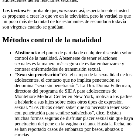
adolescentes tienen relaciones sexuales.
Los hechos:
Es probable que
parezca
ser así, especialmente si usted
es propenso a creer lo que ve en la televisión, pero la verdad es que
un poco más de la mitad de los estudiantes de secundaria todavía
son vírgenes cuando se gradúan.
Métodos control de la natalidad
Abstinencia:
el punto de partida de cualquier discusión sobre
control de la natalidad. Abstenerse de tener relaciones
sexuales es la manera más segura de evitar embarazarse y
contraer enfermedades de transmisión sexual.
“Sexo sin penetración”:
En el campo de la sexualidad de los
adolescentes, el contacto que no implica penetración se
denomina “sexo sin penetración”. La Dra. Donna Futterman,
directora del programa de SIDA para adolescentes de
Montefiore Medical Center en New York, motiva a los padres
a hablarle a sus hijos sobre estos otros tipos de expresión
sexual. “Los chicos deben saber que no necesitan tener sexo
con penetración para sentirse satisfechos”, dice. Existen
muchas formas seguras de disfrutar placer sexual sin que haya
penetración del pene en la vagina o el ano. Hasta la fecha, no
se han reportado casos de embarazo por besos, abrazos o
caricias.