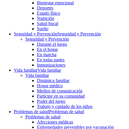
Bienestar emocional
Deportes
Estado físico
Nutrición
Salud bucal
Sueño
Seguridad y Prevención
Seguridad y Prevención
Seguridad y Prevención
Durante el juego
En el hogar
En marcha
En todas partes
Inmunizaciones
Vida familiar
Vida familiar
Vida familiar
Dinámica familiar
Hogar médico
Medios de comunicación
Participe en su comunidad
Poder del juego
Trabajo y cuidado de los niños
Problemas de salud
Problemas de salud
Problemas de salud
Afecciones médicas
Enfermedades prevenibles por vacunación