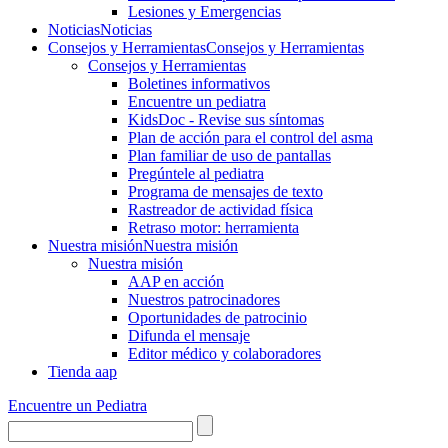
Lesiones y Emergencias
Noticias
Noticias
Consejos y Herramientas
Consejos y Herramientas
Consejos y Herramientas
Boletines informativos
Encuentre un pediatra
KidsDoc - Revise sus síntomas
Plan de acción para el control del asma
Plan familiar de uso de pantallas
Pregúntele al pediatra
Programa de mensajes de texto
Rastre​​ador de activida​d física
Retraso motor: herramienta
Nuestra misión
Nuestra misión
Nuestra misión
AAP en acción
Nuestros patrocinadores
Oportunidades de patrocinio
Difunda el mensaje
Editor médico y colaboradores
Tienda aap
Encuentre un Pediatra