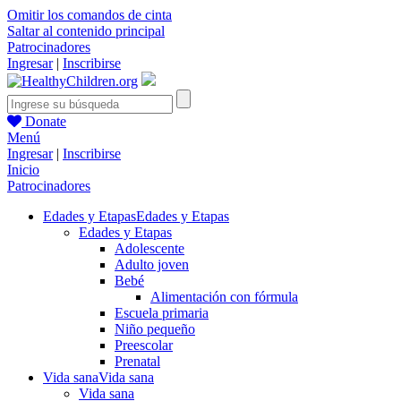
Omitir los comandos de cinta
Saltar al contenido principal
Patrocinadores
Ingresar
|
Inscribirse
Donate
Menú
Ingresar
|
Inscribirse
Inicio
Patrocinadores
Edades y Etapas
Edades y Etapas
Edades y Etapas
Adolescente
Adulto joven
Bebé
Alimentación con fórmula
Escuela primaria
Niño pequeño
Preescolar
Prenatal
Vida sana
Vida sana
Vida sana