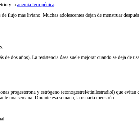
trio y la
anemia ferropénica
.
 de flujo más liviano. Muchas adolescentes dejan de menstruar después 
s.
s de dos años). La resistencia ósea suele mejorar cuando se deja de usa
as progesterona y estrógeno (etonogestrel/etinilestradiol) que evitan q
rante una semana. Durante esa semana, la usuaria menstrúa.
al.