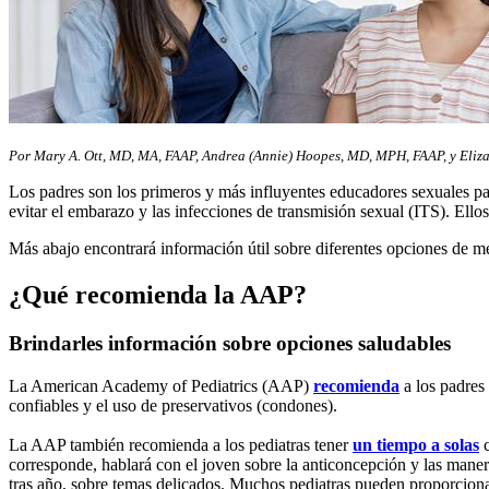
Por Mary A. Ott, MD, MA, FAAP, Andrea (Annie) Hoopes, MD, MPH, FAAP, y Eli
Los padres son los primeros y más influyentes educadores sexuales pa
evitar el embarazo y las infecciones de transmisión sexual (ITS). Ell
Más abajo encontrará información útil sobre diferentes opciones de m
¿Qué recomienda la AAP?
Brindarles información sobre opciones saludables
La American Academy of Pediatrics (AAP)
recomienda
a los padres 
confiables y el uso de preservativos (condones).
La AAP también recomienda a los pediatras tener
un tiempo a solas
c
corresponde, hablará con el joven sobre la anticoncepción y las mane
tras año, sobre temas delicados. Muchos pediatras pueden proporcionar