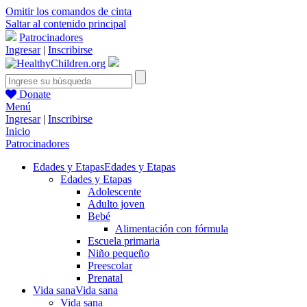
Omitir los comandos de cinta
Saltar al contenido principal
Patrocinadores
Ingresar
|
Inscribirse
Donate
Menú
Ingresar
|
Inscribirse
Inicio
Patrocinadores
Edades y Etapas
Edades y Etapas
Edades y Etapas
Adolescente
Adulto joven
Bebé
Alimentación con fórmula
Escuela primaria
Niño pequeño
Preescolar
Prenatal
Vida sana
Vida sana
Vida sana