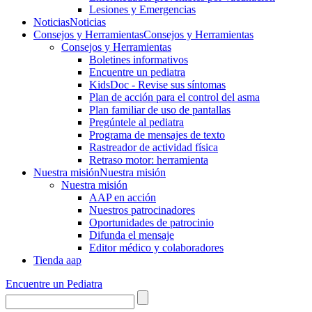
Lesiones y Emergencias
Noticias
Noticias
Consejos y Herramientas
Consejos y Herramientas
Consejos y Herramientas
Boletines informativos
Encuentre un pediatra
KidsDoc - Revise sus síntomas
Plan de acción para el control del asma
Plan familiar de uso de pantallas
Pregúntele al pediatra
Programa de mensajes de texto
Rastre​​ador de activida​d física
Retraso motor: herramienta
Nuestra misión
Nuestra misión
Nuestra misión
AAP en acción
Nuestros patrocinadores
Oportunidades de patrocinio
Difunda el mensaje
Editor médico y colaboradores
Tienda aap
Encuentre un Pediatra