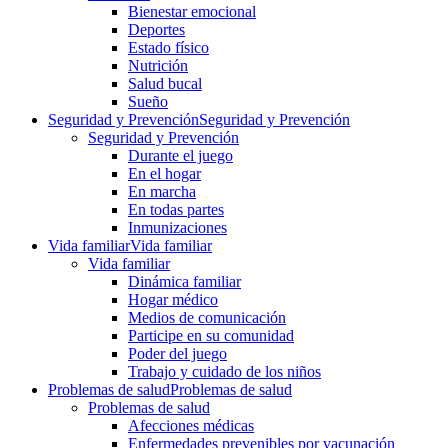
Bienestar emocional
Deportes
Estado físico
Nutrición
Salud bucal
Sueño
Seguridad y Prevención
Seguridad y Prevención
Seguridad y Prevención
Durante el juego
En el hogar
En marcha
En todas partes
Inmunizaciones
Vida familiar
Vida familiar
Vida familiar
Dinámica familiar
Hogar médico
Medios de comunicación
Participe en su comunidad
Poder del juego
Trabajo y cuidado de los niños
Problemas de salud
Problemas de salud
Problemas de salud
Afecciones médicas
Enfermedades prevenibles por vacunación