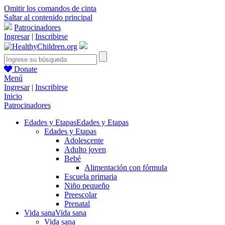
Omitir los comandos de cinta
Saltar al contenido principal
Patrocinadores
Ingresar
|
Inscribirse
Donate
Menú
Ingresar
|
Inscribirse
Inicio
Patrocinadores
Edades y Etapas
Edades y Etapas
Edades y Etapas
Adolescente
Adulto joven
Bebé
Alimentación con fórmula
Escuela primaria
Niño pequeño
Preescolar
Prenatal
Vida sana
Vida sana
Vida sana