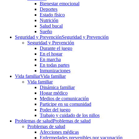
Bienestar emocional
Deportes
Estado físico
Nutrición
Salud bucal
Sueño
Seguridad y Prevención
Seguridad y Prevención
Seguridad y Prevención
Durante el juego
En el hogar
En marcha
En todas partes
Inmunizaciones
Vida familiar
Vida familiar
Vida familiar
Dinámica familiar
Hogar médico
Medios de comunicación
Participe en su comunidad
Poder del juego
Trabajo y cuidado de los niños
Problemas de salud
Problemas de salud
Problemas de salud
Afecciones médicas
Enfermedades prevenibles por vacunación