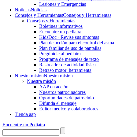
Lesiones y Emergencias
Noticias
Noticias
Consejos y Herramientas
Consejos y Herramientas
Consejos y Herramientas
Boletines informativos
Encuentre un pediatra
KidsDoc - Revise sus síntomas
Plan de acción para el control del asma
Plan familiar de uso de pantallas
Pregúntele al pediatra
Programa de mensajes de texto
Rastre​​ador de activida​d física
Retraso motor: herramienta
Nuestra misión
Nuestra misión
Nuestra misión
AAP en acción
Nuestros patrocinadores
Oportunidades de patrocinio
Difunda el mensaje
Editor médico y colaboradores
Tienda aap
Encuentre un Pediatra