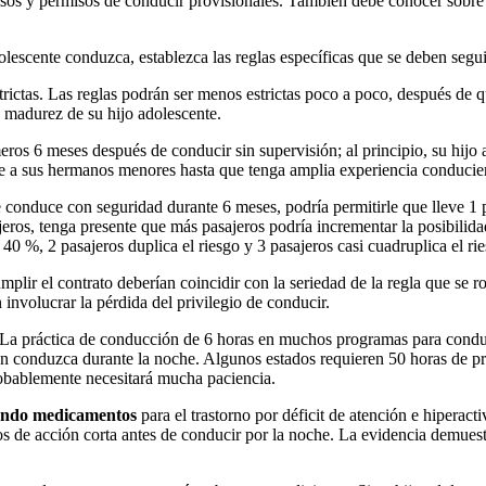
isos y permisos de conducir provisionales. También debe conocer sobre
dolescente conduzca, establezca las reglas específicas que se deben segui
estrictas. Las reglas podrán ser menos estrictas poco a poco, después d
 madurez de su hijo adolescente.
ros 6 meses después de conducir sin supervisión; al principio, su hijo 
eve a sus hermanos menores hasta que tenga amplia experiencia conduci
onduce con seguridad durante 6 meses, podría permitirle que lleve 1 pa
jeros, tenga presente que más pasajeros podría incrementar la posibilid
40 %, 2 pasajeros duplica el riesgo y 3 pasajeros casi cuadruplica el ri
umplir el contrato deberían coincidir con la seriedad de la regla que s
 involucrar la pérdida del privilegio de conducir.
 La práctica de conducción de 6 horas en muchos programas para conduct
conduzca durante la noche. Algunos estados requieren 50 horas de práct
obablemente necesitará mucha paciencia.
omando medicamentos
para el trastorno por déficit de atención e hipera
os de acción corta antes de conducir por la noche. La evidencia demue