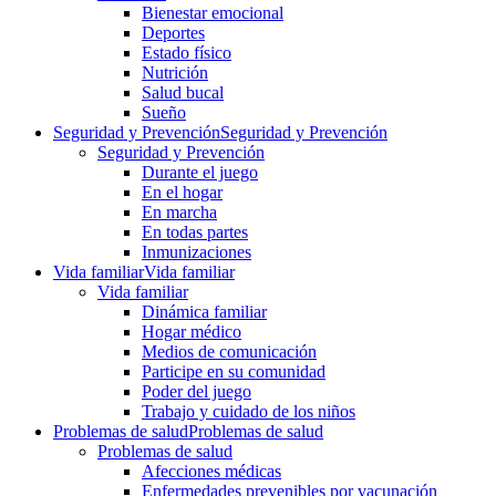
Bienestar emocional
Deportes
Estado físico
Nutrición
Salud bucal
Sueño
Seguridad y Prevención
Seguridad y Prevención
Seguridad y Prevención
Durante el juego
En el hogar
En marcha
En todas partes
Inmunizaciones
Vida familiar
Vida familiar
Vida familiar
Dinámica familiar
Hogar médico
Medios de comunicación
Participe en su comunidad
Poder del juego
Trabajo y cuidado de los niños
Problemas de salud
Problemas de salud
Problemas de salud
Afecciones médicas
Enfermedades prevenibles por vacunación