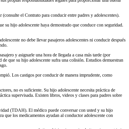
 sus propias responsabilidades legales para proporcionar una buena
r (consulte el Contrato para conducir entre padres y adolescentes).
e que su hijo adolescente haya demostrado que conduce con seguridad.
adolescente no debe llevar pasajeros adolescentes ni conducir después
endo.
sajero y asignarle una hora de llegada a casa más tarde (por
ad de que su hijo adolescente sufra una colisión. Estudios demuestran
esgo.
e rompió. Los castigos por conducir de manera imprudente, como
ores, no es suficiente. Su hijo adolescente necesita práctica de
ica supervisada. Existen libros, videos y clases para padres sobre
ctividad (TDAH). El médico puede conversar con usted y su hijo
stra que los medicamentos ayudan al conductor adolescente con