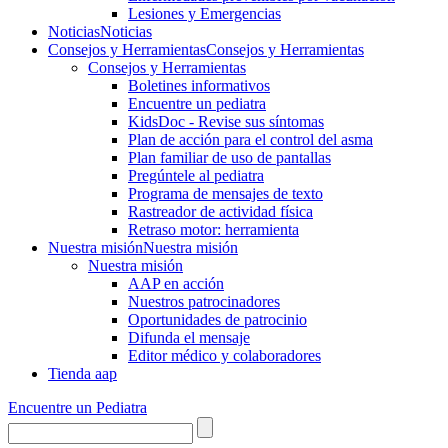
Lesiones y Emergencias
Noticias
Noticias
Consejos y Herramientas
Consejos y Herramientas
Consejos y Herramientas
Boletines informativos
Encuentre un pediatra
KidsDoc - Revise sus síntomas
Plan de acción para el control del asma
Plan familiar de uso de pantallas
Pregúntele al pediatra
Programa de mensajes de texto
Rastre​​ador de activida​d física
Retraso motor: herramienta
Nuestra misión
Nuestra misión
Nuestra misión
AAP en acción
Nuestros patrocinadores
Oportunidades de patrocinio
Difunda el mensaje
Editor médico y colaboradores
Tienda aap
Encuentre un Pediatra