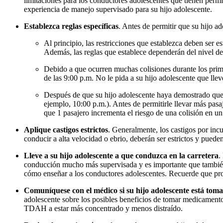
limitaciones para los conductores adolescentes que tienen perm
experiencia de manejo supervisado para su hijo adolescente.
Establezca reglas específicas
. Antes de permitir que su hijo a
Al principio, las restricciones que establezca deben ser 
Además, las reglas que establece dependerán del nivel de
Debido a que ocurren muchas colisiones durante los prime
de las 9:00 p.m. No le pida a su hijo adolescente que ll
Después de que su hijo adolescente haya demostrado que c
ejemplo, 10:00 p.m.). Antes de permitirle llevar más pasa
que 1 pasajero incrementa el riesgo de una colisión en un 
Aplique castigos estrictos
. Generalmente, los castigos por inc
conducir a alta velocidad o ebrio, deberán ser estrictos y pueden
Lleve a su hijo adolescente a que conduzca en la carretera
.
conducción mucho más supervisada y es importante que también 
cómo enseñar a los conductores adolescentes. Recuerde que pr
Comuníquese con el médico si su hijo adolescente está t
adolescente sobre los posibles beneficios de tomar medicament
TDAH a estar más concentrado y menos distraído.