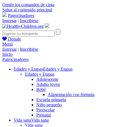
Omitir los comandos de cinta
Saltar al contenido principal
Patrocinadores
Ingresar
|
Inscribirse
Donate
Menú
Ingresar
|
Inscribirse
Inicio
Patrocinadores
Edades y Etapas
Edades y Etapas
Edades y Etapas
Adolescente
Adulto joven
Bebé
Alimentación con fórmula
Escuela primaria
Niño pequeño
Preescolar
Prenatal
Vida sana
Vida sana
Vida sana